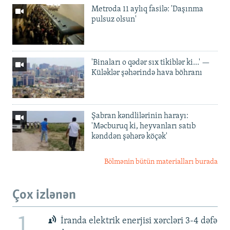
Metroda 11 aylıq fasilə: 'Daşınma
pulsuz olsun'
'Binaları o qədər sıx tikiblər ki...' —
Küləklər şəhərində hava böhranı
Şabran kəndlilərinin harayı:
'Məcburuq ki, heyvanları satıb
kənddən şəhərə köçək'
Bölmənin bütün materialları burada
Çox izlənən
1
İranda elektrik enerjisi xərcləri 3-4 dəfə