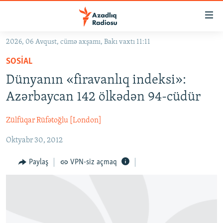
Keçid
linkləri
Əsas
2026, 06 Avqust, cümə axşamı, Bakı vaxtı 11:11
məzmuna
GÜNDƏM
SOSIAL
qayıt
#İZAHLA
Əsas
Dünyanın «firavanlıq indeksi»:
KORRUPSIOMETR
naviqasiyaya
Azərbaycan 142 ölkədən 94-cüdür
qayıt
#ƏSLINDƏ
Axtarışa
Zülfüqar Rüfətoğlu [London]
FƏRQƏ BAX
keç
Oktyabr 30, 2012
QANUNI DOĞRU
ARAŞDIRMA
Paylaş
VPN-siz açmaq
MULTIMEDIA
RADIO ARXIV
VIDEO
HAQQIMIZDA
FOTOQALEREYA
OXU ZALI