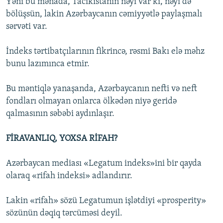
Yəni bu mənada, Tacikistanın nəyi var ki, nəyi də
bölüşsün, lakin Azərbaycanın cəmiyyətlə paylaşmalı
sərvəti var.
İndeks tərtibatçılarının fikrincə, rəsmi Bakı elə məhz
bunu lazımınca etmir.
Bu məntiqlə yanaşanda, Azərbaycanın nefti və neft
fondları olmayan onlarca ölkədən niyə geridə
qalmasının səbəbi aydınlaşır.
FİRAVANLIQ, YOXSA RİFAH?
Azərbaycan mediası «Legatum indeks»ini bir qayda
olaraq «rifah indeksi» adlandırır.
Lakin «rifah» sözü Legatumun işlətdiyi «prosperity»
sözünün dəqiq tərcüməsi deyil.