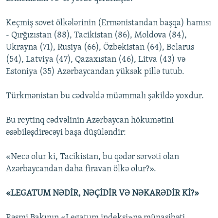
Keçmiş sovet ölkələrinin (Ermənistandan başqa) hamısı
- Qırğızıstan (88), Tacikistan (86), Moldova (84),
Ukrayna (71), Rusiya (66), Özbəkistan (64), Belarus
(54), Latviya (47), Qazaxıstan (46), Litva (43) və
Estoniya (35) Azərbaycandan yüksək pillə tutub.
Türkmənistan bu cədvəldə müəmmalı şəkildə yoxdur.
Bu reytinq cədvəlinin Azərbaycan hökumətini
əsəbiləşdirəcəyi başa düşüləndir:
«Necə olur ki, Tacikistan, bu qədər sərvəti olan
Azərbaycandan daha firavan ölkə olur?».
«LEGATUM NƏDİR, NƏÇİDİR VƏ NƏKARƏDİR Kİ?»
Rəsmi Bakının «Legatum indeksi»nə münasibəti