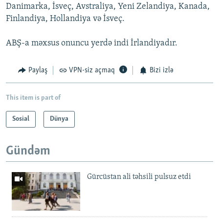
Danimarka, İsveç, Avstraliya, Yeni Zelandiya, Kanada,
Finlandiya, Hollandiya və İsveç.
ABŞ-a məxsus onuncu yerdə indi İrlandiyadır.
Paylaş
VPN-siz açmaq
Bizi izlə
This item is part of
Sosial
Dünya
Gündəm
Gürcüstan ali təhsili pulsuz etdi