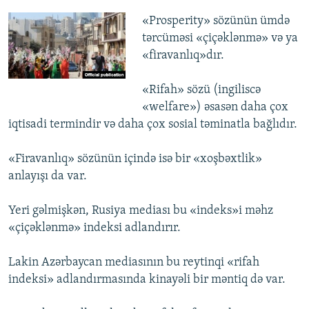
«Prosperity» sözünün ümdə
tərcüməsi «çiçəklənmə» və ya
«firavanlıq»dır.
«Rifah» sözü (ingiliscə
«welfare») əsasən daha çox
iqtisadi termindir və daha çox sosial təminatla bağlıdır.
«Firavanlıq» sözünün içində isə bir «xoşbəxtlik»
anlayışı da var.
Yeri gəlmişkən, Rusiya mediası bu «indeks»i məhz
«çiçəklənmə» indeksi adlandırır.
Lakin Azərbaycan mediasının bu reytinqi «rifah
indeksi» adlandırmasında kinayəli bir məntiq də var.