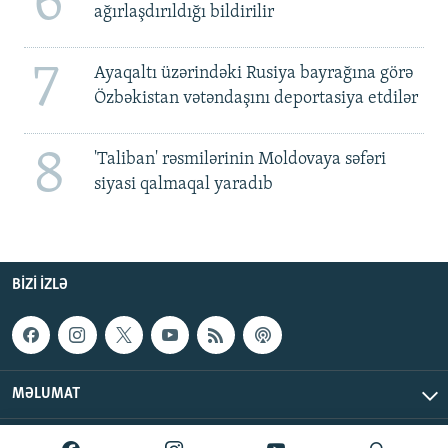
6
ağırlaşdırıldığı bildirilir
7
Ayaqaltı üzərindəki Rusiya bayrağına görə
Özbəkistan vətəndaşını deportasiya etdilər
8
'Taliban' rəsmilərinin Moldovaya səfəri
siyasi qalmaqal yaradıb
BIZI IZLƏ
MƏLUMAT
AzadlıqRadiosu © 2026 Inc. | Bütün hüquqlar qorunur