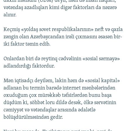
daxili məhsulu (ÜDM) deyil, həm də insan haqları,
vətəndaş azadlıqları kimi digər faktorları da nəzərə
alınır.
Keçmiş «yoldaş sovet respublikalarının» neft və qazla
zəngin olan Azərbaycandan irəli çıxmasını əsasən bir-
iki faktor təmin edib.
Onlardan biri də reytinq cədvəlinin «sosial sərmayə»
adlandırdığı faktordur.
Mən iqtisadçı deyiləm, lakin həm də «sosial kapital»
adlanan bu termin barədə internet mənbələrindən
oxuduğum çox mürəkkəb təfsirlərdən bunu başa
düşdüm ki, söhbət loru dildə desək, ölkə sərvətinin
cəmiyyət və vətəndaşlar arasında ədalətlə
bölüşdürülməsindən gedir.