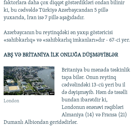
faktorlara daha çox diqqət göstərdikləri ondan bilinir
ki, bu cədvəldə Türkiyə Azərbaycandan 5 pillə
yuxarıda, İran isə 7 pillə aşağıdadır.
Azərbaycanın bu reytinqdəki ən yaxşı göstəricisi
«sahibkarlıq» və «sahibkarlıq imkanları»dır - 67-ci yer.
ABŞ VƏ BRİTANİYA İLK ONLUĞA DÜŞMƏYİBLƏR
Britaniya bu mənada təskinlik
tapa bilər. Onun reytinq
cədvəlindəki 13-cü yeri bu il
də dəyişməyib. Həm də təsəlli
bundan ibarətdir ki,
London
Londonun ənənəvi rəqibləri
Almaniya (14) və Fransa (21)
Dumanlı Albiondan geridədirlər.