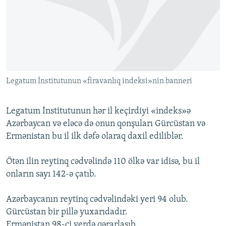
İNFOQRAFIKA
AZƏRBAYCAN ƏDƏBIYYATI KITABXANASI
MISSIYAMIZ
BIZI IZLƏ
KARIKATURA
İSLAM VƏ DEMOKRATIYA
PEŞƏ ETIKASI VƏ JURNALISTIKA STANDARTLARIMIZ
İZ - MƏDƏNIYYƏT PROQRAMI
MATERIALLARIMIZDAN ISTIFADƏ
AZADLIQRADIOSU MOBIL TELEFONUNUZDA
RFE/RL-in bütün saytları
Legatum İnstitutunun «firavanlıq indeksi»nin banneri
BIZIMLƏ ƏLAQƏ
XƏBƏR BÜLLETENLƏRIMIZ
Legatum İnstitutunun hər il keçirdiyi «indeks»ə
Azərbaycan və eləcə də onun qonşuları Gürcüstan və
Ermənistan bu il ilk dəfə olaraq daxil ediliblər.
Ötən ilin reytinq cədvəlində 110 ölkə var idisə, bu il
onların sayı 142-ə çatıb.
Azərbaycanın reytinq cədvəlindəki yeri 94 olub.
Gürcüstan bir pillə yuxarıdadır.
Ermənistan 98-ci yerdə qərarlaşıb.