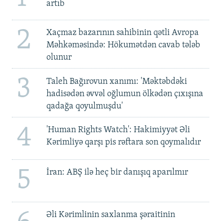
artıb
2
Xaçmaz bazarının sahibinin qətli Avropa
Məhkəməsində: Hökumətdən cavab tələb
olunur
3
Taleh Bağırovun xanımı: 'Məktəbdəki
hadisədən əvvəl oğlumun ölkədən çıxışına
qadağa qoyulmuşdu'
4
'Human Rights Watch': Hakimiyyət Əli
Kərimliyə qarşı pis rəftara son qoymalıdır
5
İran: ABŞ ilə heç bir danışıq aparılmır
Əli Kərimlinin saxlanma şəraitinin