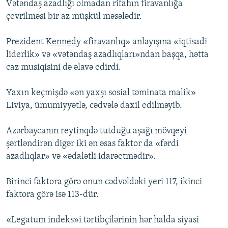
Vətəndaş azadlığı olmadan rifahın firavanlığa
çevrilməsi bir az müşkül məsələdir.
Prezident
Kennedy
«firavanlıq» anlayışına «iqtisadi
liderlik» və «vətəndaş azadlıqları»ndan başqa, hətta
caz musiqisini də əlavə edirdi.
Yaxın keçmişdə «ən yaxşı sosial təminata malik»
Liviya, ümumiyyətlə, cədvələ daxil edilməyib.
Azərbaycanın reytinqdə tutduğu aşağı mövqeyi
şərtləndirən digər iki ən əsas faktor da «fərdi
azadlıqlar» və «ədalətli idarəetmədir».
Birinci faktora görə onun cədvəldəki yeri 117, ikinci
faktora görə isə 113-dür.
«Legatum indeks»i tərtibçilərinin hər halda siyasi