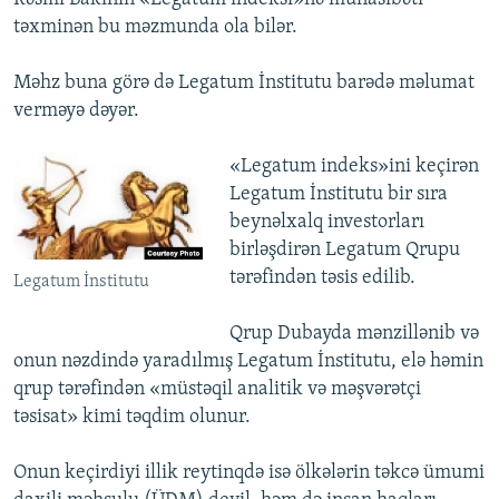
təxminən bu məzmunda ola bilər.
Məhz buna görə də Legatum İnstitutu barədə məlumat
verməyə dəyər.
«Legatum indeks»ini keçirən
Legatum İnstitutu bir sıra
beynəlxalq investorları
birləşdirən Legatum Qrupu
tərəfindən təsis edilib.
Legatum İnstitutu
Qrup Dubayda mənzillənib və
onun nəzdində yaradılmış Legatum İnstitutu, elə həmin
qrup tərəfindən «müstəqil analitik və məşvərətçi
təsisat» kimi təqdim olunur.
Onun keçirdiyi illik reytinqdə isə ölkələrin təkcə ümumi