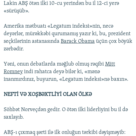
Lakin ABŞ ötən ilki 10-cu yerindən bu il 12-ci yerə
«sürüşüb».
Amerika mətbuatı «Legatum indeksi»nin, necə
deyərlər, mürəkkəbi qurumamış yazır ki, bu, prezident
seçkilərinin astanasında
Barack Obama
üçün çox böyük
zərbədir.
Yəni, onun debatlarda məğlub olmuş rəqibi
Mitt
Romney
indi rahatca deyə bilər ki, «mənə
inanmırdınız, buyurun, «Legatum indeksi»nə baxın».
NEFTİ VƏ XOŞBƏXTLİYİ OLAN ÖLKƏ
Söhbət Norveçdən gedir. O ötən ilki liderliyini bu il də
saxlayıb.
ABŞ-ı çıxmaq şərti ilə ilk onluğun tərkibi dəyişməyib: