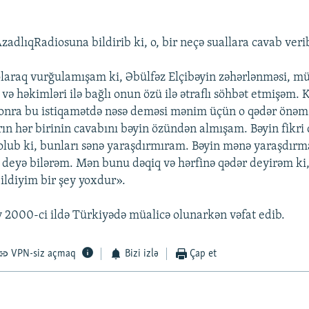
adlıqRadiosuna bildirib ki, o, bir neçə suallara cavab veri
laraq vurğulamışam ki, Əbülfəz Elçibəyin zəhərlənməsi, mü
 və həkimləri ilə bağlı onun özü ilə ətraflı söhbət etmişəm.
onra bu istiqamətdə nəsə deməsi mənim üçün o qədər önəm 
rın hər birinin cavabını bəyin özündən almışam. Bəyin fikri 
lub ki, bunları sənə yaraşdırmıram. Bəyin mənə yaraşdırm
deyə bilərəm. Mən bunu dəqiq və hərfinə qədər deyirəm ki
bildiyim bir şey yoxdur».
y 2000-ci ildə Türkiyədə müalicə olunarkən vəfat edib.
VPN-siz açmaq
Bizi izlə
Çap et