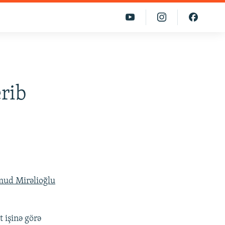
erib
ud Mirəlioğlu
t işinə görə