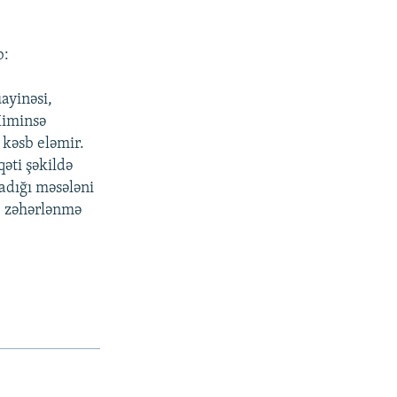
b:
ayinəsi,
 Kiminsə
kəsb eləmir.
qəti şəkildə
adığı məsələni
, zəhərlənmə