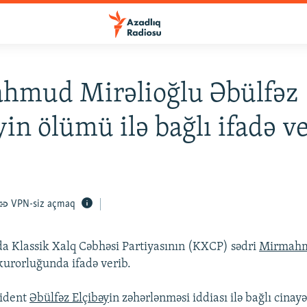
hmud Mirəlioğlu Əbülfəz
yin ölümü ilə bağlı ifadə v
VPN-siz açmaq
a Klassik Xalq Cəbhəsi Partiyasının (KXCP) sədri
Mirmahm
kurorluğunda ifadə verib.
zident
Əbülfəz Elçibəy
in zəhərlənməsi iddiası ilə bağlı cinayə