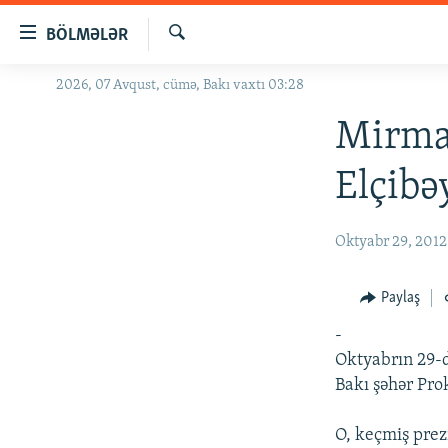
Keçid
BÖLMƏLƏR
linkləri
Axtar
Əsas
2026, 07 Avqust, cümə, Bakı vaxtı 03:28
GÜNDƏM
məzmuna
#İZAHLA
Mirma
qayıt
Əsas
KORRUPSIOMETR
Elçibə
naviqasiyaya
#ƏSLINDƏ
qayıt
Axtarışa
FƏRQƏ BAX
Oktyabr 29, 2012
keç
QANUNI DOĞRU
Paylaş
ARAŞDIRMA
-
MULTIMEDIA
Oktyabrın 29-d
RADIO ARXIV
VIDEO
Bakı şəhər Pro
HAQQIMIZDA
FOTOQALEREYA
OXU ZALI
O, keçmiş pre