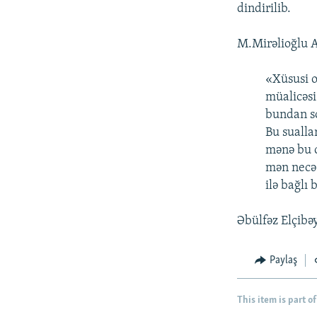
İNFOQRAFIKA
AZƏRBAYCAN ƏDƏBIYYATI KITABXANASI
MISSIYAMIZ
dindirilib.
KARIKATURA
İSLAM VƏ DEMOKRATIYA
PEŞƏ ETIKASI VƏ JURNALISTIKA
STANDARTLARIMIZ
M.Mirəlioğlu Az
İZ - MƏDƏNIYYƏT PROQRAMI
MATERIALLARIMIZDAN ISTIFADƏ
«Xüsusi o
AZADLIQRADIOSU MOBIL TELEFONUNUZDA
müalicəsi
bundan s
BIZIMLƏ ƏLAQƏ
Bu sualla
XƏBƏR BÜLLETENLƏRIMIZ
mənə bu o
mən necə 
ilə bağlı 
Əbülfəz Elçibə
Paylaş
This item is part of