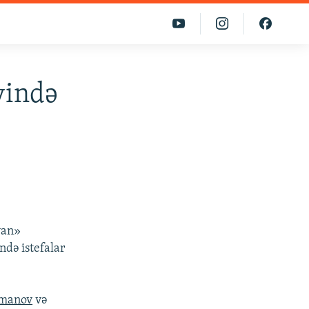
yində
van»
də istefalar
ymanov
və