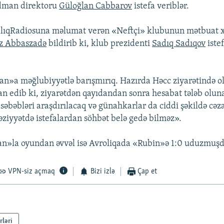
dman direktoru
Güloğlan Cabbarov
istefa veriblər.
lıqRadiosuna məlumat verən «Neftçi» klubunun mətbuat 
z Abbaszadə
bildirib ki, klub prezidenti
Sadıq Sadıqov
istef
n»a məğlubiyyətlə barışmırıq. Hazırda Həcc ziyarətində o
an edib ki, ziyarətdən qayıdandan sonra hesabat tələb olun
səbəbləri araşdırılacaq və günahkarlar da ciddi şəkildə cəz
əziyyətdə istefalardan söhbət belə gedə bilməz».
an»la oyundan əvvəl isə Avroliqada «Rubin»ə 1:0 uduzmuşd
VPN-siz açmaq
Bizi izlə
Çap et
rləri