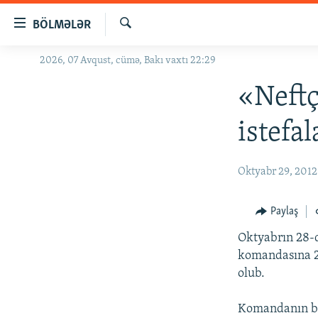
Keçid
BÖLMƏLƏR
linkləri
Axtar
Əsas
2026, 07 Avqust, cümə, Bakı vaxtı 22:29
GÜNDƏM
məzmuna
#İZAHLA
«Neftç
qayıt
Əsas
KORRUPSIOMETR
istefal
naviqasiyaya
#ƏSLINDƏ
qayıt
Axtarışa
FƏRQƏ BAX
Oktyabr 29, 2012
keç
QANUNI DOĞRU
Paylaş
ARAŞDIRMA
Oktyabrın 28-
MULTIMEDIA
komandasına 2:
RADIO ARXIV
VIDEO
olub.
HAQQIMIZDA
FOTOQALEREYA
OXU ZALI
Komandanın b