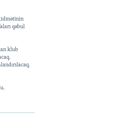
xidmətinin
aları qəbul
lan klub
acaq.
alandırılacaq.
u.