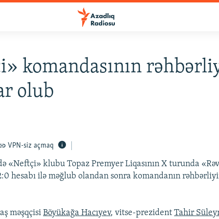
i» komandasının rəhbərli
ar olub
VPN-siz açmaq
də «Neftçi» klubu Topaz Premyer Liqasının X turunda «Rə
0 hesabı ilə məğlub olandan sonra komandanın rəhbərliyin
aş məşqçisi
Böyükağa Hacıyev
, vitse-prezident
Tahir Süle