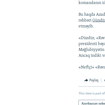
İNFOQRAFIKA
AZƏRBAYCAN ƏDƏBIYYATI KITABXANASI
MISSIYAMIZ
komandanın i
KARIKATURA
İSLAM VƏ DEMOKRATIYA
PEŞƏ ETIKASI VƏ JURNALISTIKA
STANDARTLARIMIZ
Bu haqda Azad
İZ - MƏDƏNIYYƏT PROQRAMI
rəhbəri
Gündü
MATERIALLARIMIZDAN ISTIFADƏ
etməyib.
AZADLIQRADIOSU MOBIL TELEFONUNUZDA
«Düzdür, «Rəva
BIZIMLƏ ƏLAQƏ
prezidenti bəy
XƏBƏR BÜLLETENLƏRIMIZ
Məğlubiyyətin 
Ancaq indiki v
«Neftçi» «Rəv
Paylaş
This item is part of
Azərbaycan xəbə