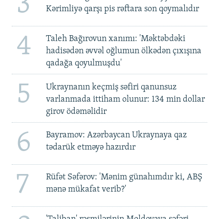
3
Kərimliyə qarşı pis rəftara son qoymalıdır
4
Taleh Bağırovun xanımı: 'Məktəbdəki
hadisədən əvvəl oğlumun ölkədən çıxışına
qadağa qoyulmuşdu'
5
Ukraynanın keçmiş səfiri qanunsuz
varlanmada ittiham olunur: 134 min dollar
girov ödəməlidir
6
Bayramov: Azərbaycan Ukraynaya qaz
tədarük etməyə hazırdır
7
Rüfət Səfərov: 'Mənim günahımdır ki, ABŞ
mənə mükafat verib?'