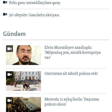
Polis gənc müxalifətçilərə qarşı
20 oktyabr: Gənclərin aksiyası
Gündəm
Elvin Mustafayev azadlıqda:
'Milyonluq yox, minlik korrupsiya
var'
Gürcüstan ali təhsili pulsuz etdi
Metroda 11 aylıq fasilə: 'Daşınma
pulsuz olsun'