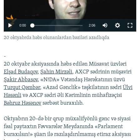
İNFOQRAFIKA
AZƏRBAYCAN ƏDƏBIYYATI KITABXANASI
MISSIYAMIZ
BIZI IZLƏ
KARIKATURA
İSLAM VƏ DEMOKRATIYA
PEŞƏ ETIKASI VƏ JURNALISTIKA STANDARTLARIMIZ
0:00
2:06
İZ - MƏDƏNIYYƏT PROQRAMI
MATERIALLARIMIZDAN ISTIFADƏ
20 oktyabrda həbs olunanlardan bəziləri azadlıqda
AZADLIQRADIOSU MOBIL TELEFONUNUZDA
RFE/RL-in bütün saytları
BIZIMLƏ ƏLAQƏ
-
XƏBƏR BÜLLETENLƏRIMIZ
20 oktyabr aksiyasında həbs edilən Müsavat üzvləri
Elşad Budaqov
,
Şahin Mirzəli
, AXCP sədrinin müşaviri
Şakir Abbasov
, «N!DA» Vətəndaş Hərəkatının üzvü
Turqut Qəmbər
, «Azad Gənclik» təşkilatının sədri
Ülvi
Həsənli
və AXCP sədri Əli Kərimlinin mühafizəçisi
Bəhruz Həsənov
sərbəst buraxılıb.
Oktyabrın 20-də bir qrup müxalifyönlü gənc və siyasi
fəal paytaxtın Fəvvarələr Meydanında «Parlament
buraxılsın!» şüarı ilə razılaşdırılmamış etiraz aksiyası