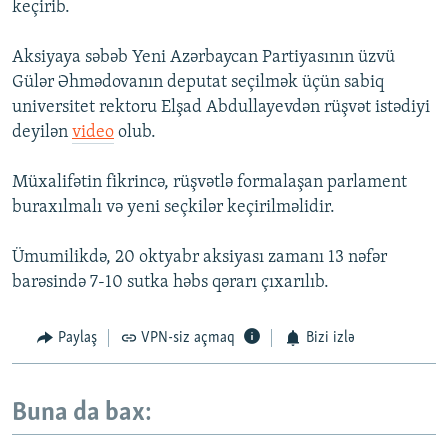
keçirib.
Aksiyaya səbəb Yeni Azərbaycan Partiyasının üzvü
Gülər Əhmədovanın deputat seçilmək üçün sabiq
universitet rektoru Elşad Abdullayevdən rüşvət istədiyi
deyilən
video
olub.
Müxalifətin fikrincə, rüşvətlə formalaşan parlament
buraxılmalı və yeni seçkilər keçirilməlidir.
Ümumilikdə, 20 oktyabr aksiyası zamanı 13 nəfər
barəsində 7-10 sutka həbs qərarı çıxarılıb.
Paylaş
VPN-siz açmaq
Bizi izlə
Buna da bax: