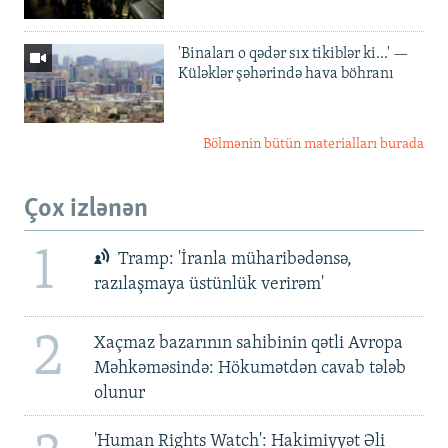
'Binaları o qədər sıx tikiblər ki...' —
Küləklər şəhərində hava böhranı
Bölmənin bütün materialları burada
Çox izlənən
1
Tramp: 'İranla müharibədənsə,
razılaşmaya üstünlük verirəm'
2
Xaçmaz bazarının sahibinin qətli Avropa
Məhkəməsində: Hökumətdən cavab tələb
olunur
'Human Rights Watch': Hakimiyyət Əli