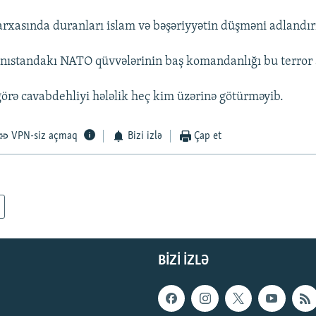
rxasında duranları islam və bəşəriyyətin düşməni adlandır
ıstandakı NATO qüvvələrinin baş komandanlığı bu terror ak
görə cavabdehliyi hələlik heç kim üzərinə götürməyib.
VPN-siz açmaq
Bizi izlə
Çap et
BIZI IZLƏ