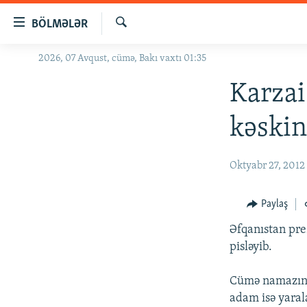
Keçid
BÖLMƏLƏR
linkləri
Axtar
Əsas
2026, 07 Avqust, cümə, Bakı vaxtı 01:35
GÜNDƏM
məzmuna
#İZAHLA
Karzai
qayıt
Əsas
KORRUPSIOMETR
kəskin
naviqasiyaya
#ƏSLINDƏ
qayıt
Axtarışa
FƏRQƏ BAX
Oktyabr 27, 2012
keç
QANUNI DOĞRU
Paylaş
ARAŞDIRMA
Əfqanıstan pre
MULTIMEDIA
pisləyib.
RADIO ARXIV
VIDEO
Cümə namazında
HAQQIMIZDA
FOTOQALEREYA
OXU ZALI
adam isə yaral