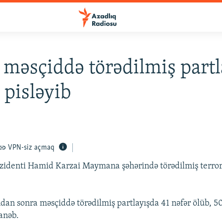
 məsçiddə törədilmiş partl
 pisləyib
VPN-siz açmaq
zidenti Hamid Karzai Maymana şəhərində törədilmiş terror
n sonra məsçiddə törədilmiş partlayışda 41 nəfər ölüb, 5
anəb.