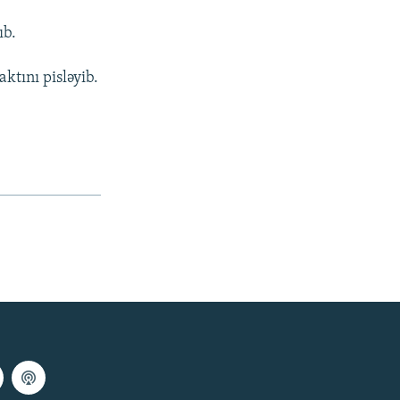
ıb.
tını pisləyib.