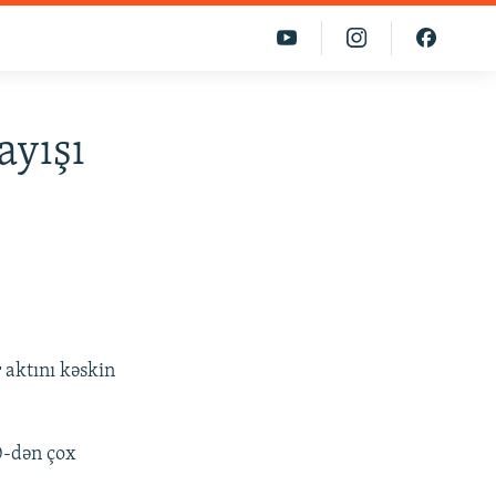
ayışı
 aktını kəskin
0-dən çox