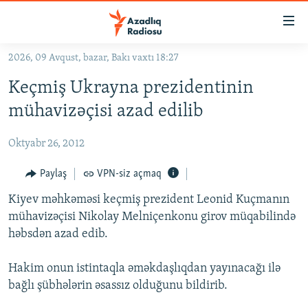
Keçid
linkləri
Əsas
2026, 09 Avqust, bazar, Bakı vaxtı 18:27
məzmuna
GÜNDƏM
Keçmiş Ukrayna prezidentinin
qayıt
#İZAHLA
Əsas
mühavizəçisi azad edilib
KORRUPSIOMETR
naviqasiyaya
qayıt
Oktyabr 26, 2012
#ƏSLINDƏ
Axtarışa
FƏRQƏ BAX
Paylaş
VPN-siz açmaq
keç
QANUNI DOĞRU
Kiyev məhkəməsi keçmiş prezident Leonid Kuçmanın
mühavizəçisi Nikolay Melniçenkonu girov müqabilində
ARAŞDIRMA
həbsdən azad edib.
MULTIMEDIA
Hakim onun istintaqla əməkdaşlıqdan yayınacağı ilə
RADIO ARXIV
VIDEO
bağlı şübhələrin əsassız olduğunu bildirib.
HAQQIMIZDA
FOTOQALEREYA
OXU ZALI