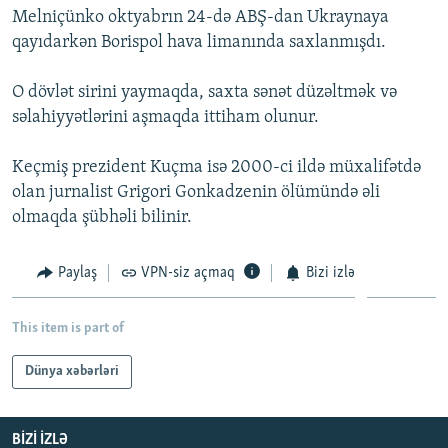
Melniçünko oktyabrın 24-də ABŞ-dan Ukraynaya
İNFOQRAFIKA
AZƏRBAYCAN ƏDƏBIYYATI KITABXANASI
MISSIYAMIZ
BIZI IZLƏ
qayıdarkən Borispol hava limanında saxlanmışdı.
KARIKATURA
İSLAM VƏ DEMOKRATIYA
PEŞƏ ETIKASI VƏ JURNALISTIKA STANDARTLARIMIZ
O dövlət sirini yaymaqda, saxta sənət düzəltmək və
İZ - MƏDƏNIYYƏT PROQRAMI
MATERIALLARIMIZDAN ISTIFADƏ
səlahiyyətlərini aşmaqda ittiham olunur.
AZADLIQRADIOSU MOBIL TELEFONUNUZDA
RFE/RL-in bütün saytları
BIZIMLƏ ƏLAQƏ
Keçmiş prezident Kuçma isə 2000-ci ildə müxalifətdə
olan jurnalist Grigori Gonkadzenin ölümündə əli
XƏBƏR BÜLLETENLƏRIMIZ
olmaqda şübhəli bilinir.
Paylaş
VPN-siz açmaq
Bizi izlə
This item is part of
Dünya xəbərləri
BIZI IZLƏ