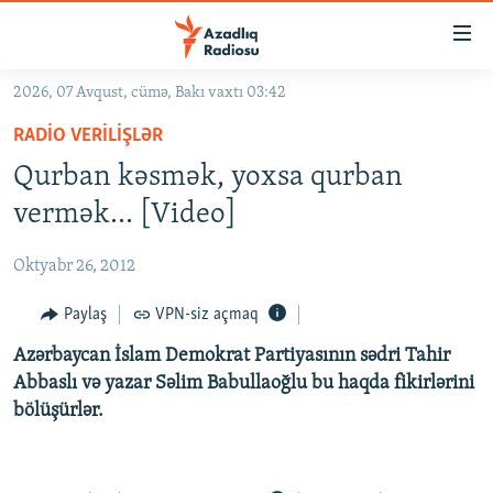
Keçid
linkləri
Əsas
2026, 07 Avqust, cümə, Bakı vaxtı 03:42
məzmuna
GÜNDƏM
RADIO VERILIŞLƏR
qayıt
#İZAHLA
Əsas
Qurban kəsmək, yoxsa qurban
KORRUPSIOMETR
naviqasiyaya
vermək… [Video]
qayıt
#ƏSLINDƏ
Axtarışa
Oktyabr 26, 2012
FƏRQƏ BAX
keç
QANUNI DOĞRU
Paylaş
VPN-siz açmaq
ARAŞDIRMA
Azərbaycan İslam Demokrat Partiyasının sədri Tahir
Abbaslı və yazar Səlim Babullaoğlu bu haqda fikirlərini
MULTIMEDIA
bölüşürlər.
RADIO ARXIV
VIDEO
HAQQIMIZDA
FOTOQALEREYA
OXU ZALI