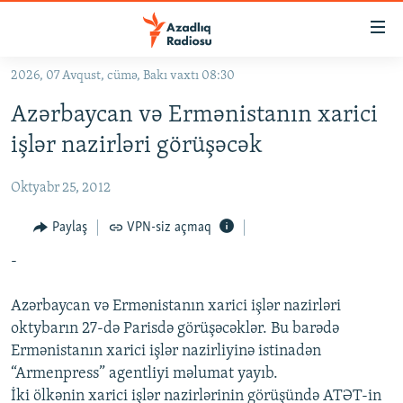
Keçid
linkləri
Əsas
2026, 07 Avqust, cümə, Bakı vaxtı 08:30
məzmuna
GÜNDƏM
Azərbaycan və Ermənistanın xarici
qayıt
#İZAHLA
Əsas
işlər nazirləri görüşəcək
KORRUPSIOMETR
naviqasiyaya
qayıt
Oktyabr 25, 2012
#ƏSLINDƏ
Axtarışa
FƏRQƏ BAX
Paylaş
VPN-siz açmaq
keç
QANUNI DOĞRU
-
ARAŞDIRMA
Azərbaycan və Ermənistanın xarici işlər nazirləri
MULTIMEDIA
oktybarın 27-də Parisdə görüşəcəklər. Bu barədə
Ermənistanın xarici işlər nazirliyinə istinadən
RADIO ARXIV
VIDEO
“Armenpress” agentliyi məlumat yayıb.
HAQQIMIZDA
FOTOQALEREYA
OXU ZALI
İki ölkənin xarici işlər nazirlərinin görüşündə ATƏT-in