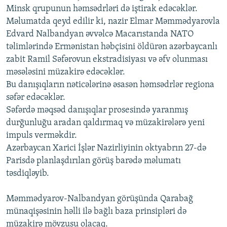
Minsk qrupunun həmsədrləri də iştirak edəcəklər.
İNFOQRAFIKA
AZƏRBAYCAN ƏDƏBIYYATI KITABXANASI
MISSIYAMIZ
BIZI IZLƏ
Məlumatda qeyd edilir ki, nazir Elmar Məmmədyarovla
KARIKATURA
İSLAM VƏ DEMOKRATIYA
PEŞƏ ETIKASI VƏ JURNALISTIKA STANDARTLARIMIZ
Edvard Nalbandyan əvvəlcə Macarıstanda NATO
təlimlərində Ermənistan həbçisini öldürən azərbaycanlı
İZ - MƏDƏNIYYƏT PROQRAMI
MATERIALLARIMIZDAN ISTIFADƏ
zabit Ramil Səfərovun ekstradisiyası və əfv olunması
AZADLIQRADIOSU MOBIL TELEFONUNUZDA
RFE/RL-in bütün saytları
məsələsini müzakirə edəcəklər.
BIZIMLƏ ƏLAQƏ
Bu danışıqların nəticələrinə əsasən həmsədrlər regiona
səfər edəcəklər.
XƏBƏR BÜLLETENLƏRIMIZ
Səfərdə məqsəd danışıqlar prosesində yaranmış
durğunluğu aradan qaldırmaq və müzakirələrə yeni
impuls verməkdir.
Azərbaycan Xarici İşlər Nazirliyinin oktyabrın 27-də
Parisdə planlaşdırılan görüş barədə məlumatı
təsdiqləyib.
Məmmədyarov-Nalbandyan görüşünda Qarabağ
münaqişəsinin həlli ilə bağlı baza prinsipləri də
müzakirə mövzusu olacaq.