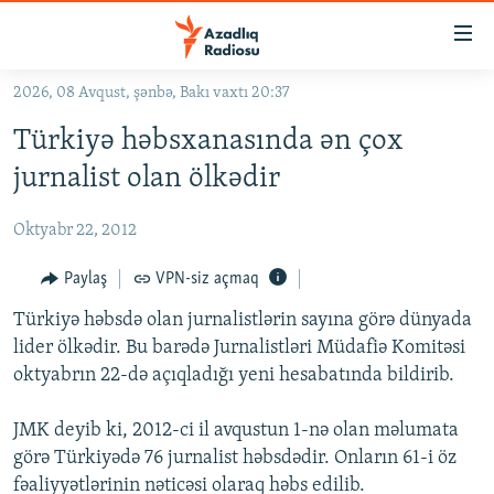
Keçid
linkləri
Əsas
2026, 08 Avqust, şənbə, Bakı vaxtı 20:37
məzmuna
GÜNDƏM
Türkiyə həbsxanasında ən çox
qayıt
#İZAHLA
Əsas
jurnalist olan ölkədir
KORRUPSIOMETR
naviqasiyaya
qayıt
Oktyabr 22, 2012
#ƏSLINDƏ
Axtarışa
FƏRQƏ BAX
Paylaş
VPN-siz açmaq
keç
QANUNI DOĞRU
Türkiyə həbsdə olan jurnalistlərin sayına görə dünyada
lider ölkədir. Bu barədə Jurnalistləri Müdafiə Komitəsi
ARAŞDIRMA
oktyabrın 22-də açıqladığı yeni hesabatında bildirib.
MULTIMEDIA
JMK deyib ki, 2012-ci il avqustun 1-nə olan məlumata
RADIO ARXIV
VIDEO
görə Türkiyədə 76 jurnalist həbsdədir. Onların 61-i öz
HAQQIMIZDA
FOTOQALEREYA
OXU ZALI
fəaliyyətlərinin nəticəsi olaraq həbs edilib.