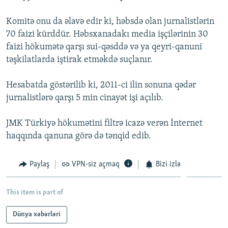
İNFOQRAFIKA
AZƏRBAYCAN ƏDƏBIYYATI KITABXANASI
MISSIYAMIZ
BIZI IZLƏ
Komitə onu da əlavə edir ki, həbsdə olan jurnalistlərin
KARIKATURA
İSLAM VƏ DEMOKRATIYA
PEŞƏ ETIKASI VƏ JURNALISTIKA STANDARTLARIMIZ
70 faizi kürddür. Həbsxanadakı media işçilərinin 30
faizi hökumətə qarşı sui-qəsddə və ya qeyri-qanuni
İZ - MƏDƏNIYYƏT PROQRAMI
MATERIALLARIMIZDAN ISTIFADƏ
təşkilatlarda iştirak etməkdə suçlanır.
AZADLIQRADIOSU MOBIL TELEFONUNUZDA
RFE/RL-in bütün saytları
BIZIMLƏ ƏLAQƏ
Hesabatda göstərilib ki, 2011-ci ilin sonuna qədər
jurnalistlərə qarşı 5 min cinayət işi açılıb.
XƏBƏR BÜLLETENLƏRIMIZ
JMK Türkiyə hökumətini filtrə icazə verən İnternet
haqqında qanuna görə də tənqid edib.
Paylaş
VPN-siz açmaq
Bizi izlə
This item is part of
Dünya xəbərləri