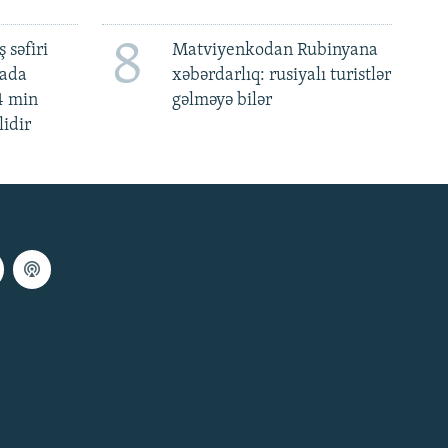
8
 səfiri
Matviyenkodan Rubinyana
mada
xəbərdarlıq: rusiyalı turistlər
4 min
gəlməyə bilər
lidir