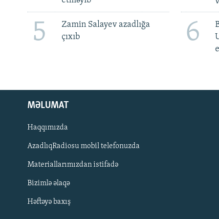
etməyib
v
5
6
Zamin Salayev azadlığa
çıxıb
e
MƏLUMAT
Haqqımızda
AzadlıqRadiosu mobil telefonuzda
Materiallarımızdan istifadə
BIZI IZLƏ
Bizimlə əlaqə
Həftəyə baxış
RFE/RL-in bütün saytları