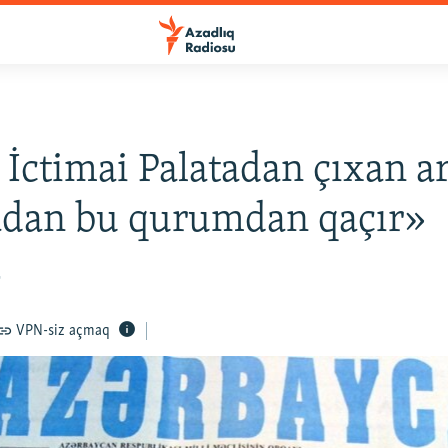
 İctimai Palatadan çıxan a
dan bu qurumdan qaçır»
2
VPN-siz açmaq