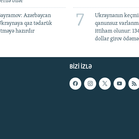
erilə bilər
7
Bayramov: Azərbaycan
Ukraynanın keçmiş
Ukraynaya qaz tədarük
qanunsuz varlan
tməyə hazırdır
ittiham olunur: 13
dollar girov ödəmə
BIZI IZLƏ