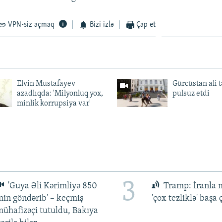
VPN-siz açmaq
Bizi izlə
Çap et
Elvin Mustafayev
Gürcüstan ali t
azadlıqda: 'Milyonluq yox,
pulsuz etdi
minlik korrupsiya var'
3
'Guya Əli Kərimliyə 850
Tramp: İranla 
in göndərib' – keçmiş
'çox tezliklə' başa
ühafizəçi tutuldu, Bakıya