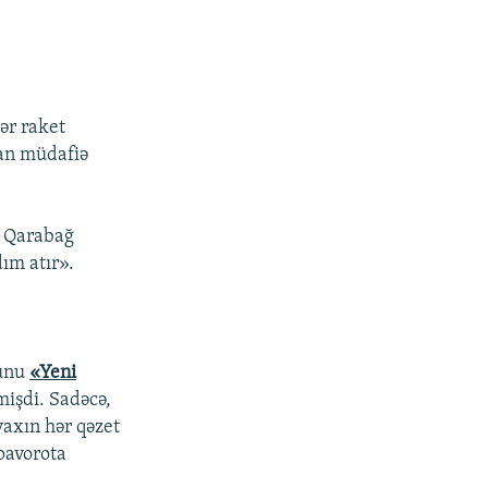
ər raket
dan müdafiə
i Qarabağ
ım atır».
Bunu
«Yeni
mişdi. Sadəcə,
yaxın hər qəzet
pavorota