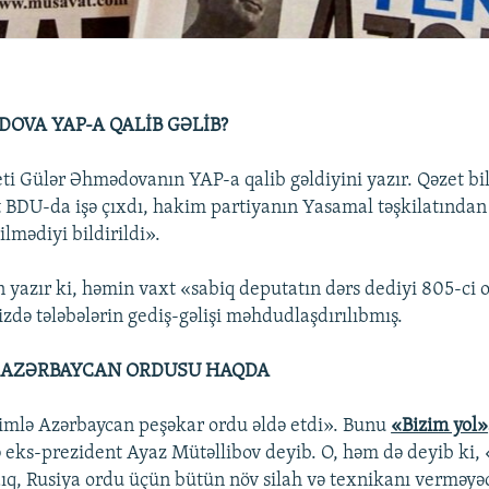
OVA YAP-A QALİB GƏLİB?
ti Gülər Əhmədovanın YAP-a qalib gəldiyini yazır. Qəzet bild
 BDU-da işə çıxdı, hakim partiyanın Yasamal təşkilatından
ilmədiyi bildirildi».
 yazır ki, həmin vaxt «sabiq deputatın dərs dediyi 805-ci 
izdə tələbələrin gediş-gəlişi məhdudlaşdırılıbmış.
 AZƏRBAYCAN ORDUSU HAQDA
imlə Azərbaycan peşəkar ordu əldə etdi». Bunu
«Bizim yol»
eks-prezident Ayaz Mütəllibov deyib. O, həm də deyib ki,
ıq, Rusiya ordu üçün bütün növ silah və texnikanı verməyə