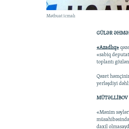
Mətbuat icmalı
GÜLƏR ƏHMƏD
«Azadlıq»
qəze
«sabiq deputat
toplantı gözlən
Qəzet həmçinin
yerləşdiyi dəhl
MÜTƏLLİBOV
«Mənim səylər
müsahibəsində 
daxil olmasayd