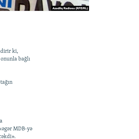
irir ki,
 onunla bağlı
otağın
a
 «əgər MDB-yə
cəkdi».