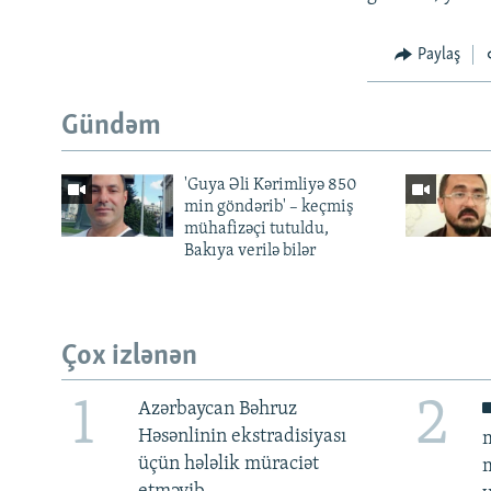
Paylaş
Gündəm
'Guya Əli Kərimliyə 850
min göndərib' – keçmiş
mühafizəçi tutuldu,
Bakıya verilə bilər
Çox izlənən
1
2
Azərbaycan Bəhruz
Həsənlinin ekstradisiyası
m
üçün hələlik müraciət
m