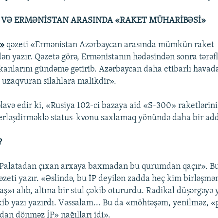
 VƏ ERMƏNİSTAN ARASINDA «RAKET MÜHARİBƏSİ»
t»
qəzeti «Ermənistan Azərbaycan arasında mümkün raket
n yazır. Qəzetə görə, Ermənistanın hədəsindən sonra tərəfl
kanlarını gündəmə gətirib. Azərbaycan daha etibarlı hava
ə uzaqvuran silahlara malikdir».
lavə edir ki, «Rusiya 102-ci bazaya aid «S-300» raketlərin
erləşdirməklə status-kvonu saxlamaq yönündə daha bir add
?
i Palatadan çıxan arxaya baxmadan bu qurumdan qaçır». 
əzeti yazır. «Əslində, bu İP deyilən zadda heç kim birləşmə
ş»ı alıb, altına bir stul çəkib otururdu. Radikal düşərgəyə 
əkib yazı yazırdı. Vəssalam... Bu da «möhtəşəm, yenilməz, «
dan dönməz İP» nağılları idi».