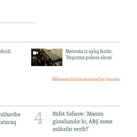
əhsili
Metroda 11 aylıq fasilə:
'Daşınma pulsuz olsun'
Bölmənin bütün materialları burada
4
Rüfət Səfərov: 'Mənim
müharibə
günahımdır ki, ABŞ mənə
 çatacaq
mükafat verib?'