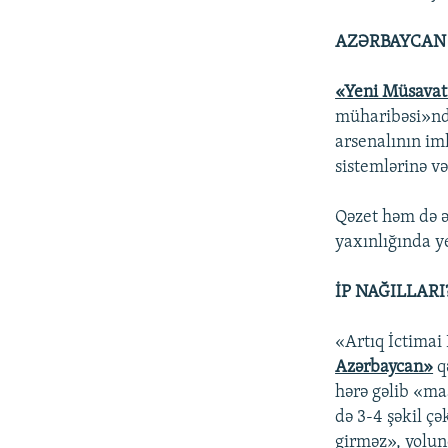
AZƏRBAYCAN
«Yeni Müsava
müharibəsi»ndə
arsenalının im
sistemlərinə v
Qəzet həm də ə
yaxınlığında y
İP NAĞILLARI
«Artıq İctima
Azərbaycan»
q
hərə gəlib «maa
də 3-4 şəkil ç
girməz», yolun