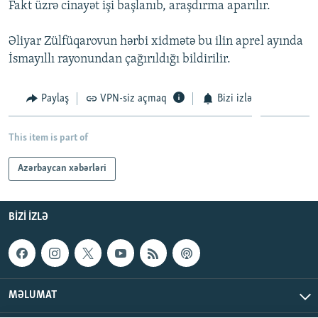
Fakt üzrə cinayət işi başlanıb, araşdırma aparılır.
İNFOQRAFIKA
AZƏRBAYCAN ƏDƏBIYYATI KITABXANASI
MISSIYAMIZ
BIZI IZLƏ
KARIKATURA
İSLAM VƏ DEMOKRATIYA
PEŞƏ ETIKASI VƏ JURNALISTIKA STANDARTLARIMIZ
Əliyar Zülfüqarovun hərbi xidmətə bu ilin aprel ayında
İsmayıllı rayonundan çağırıldığı bildirilir.
İZ - MƏDƏNIYYƏT PROQRAMI
MATERIALLARIMIZDAN ISTIFADƏ
AZADLIQRADIOSU MOBIL TELEFONUNUZDA
RFE/RL-in bütün saytları
Paylaş
VPN-siz açmaq
Bizi izlə
BIZIMLƏ ƏLAQƏ
This item is part of
XƏBƏR BÜLLETENLƏRIMIZ
Azərbaycan xəbərləri
BIZI IZLƏ
MƏLUMAT