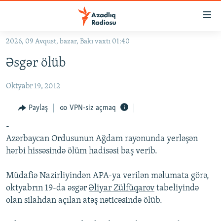
Keçid
linkləri
Əsas
2026, 09 Avqust, bazar, Bakı vaxtı 01:40
məzmuna
GÜNDƏM
Əsgər ölüb
qayıt
#İZAHLA
Əsas
Oktyabr 19, 2012
KORRUPSIOMETR
naviqasiyaya
qayıt
#ƏSLINDƏ
Paylaş
VPN-siz açmaq
Axtarışa
FƏRQƏ BAX
keç
-
Azərbaycan Ordusunun Ağdam rayonunda yerləşən
QANUNI DOĞRU
hərbi hissəsində ölüm hadisəsi baş verib.
ARAŞDIRMA
Müdafiə Nazirliyindən APA-ya verilən məlumata görə,
MULTIMEDIA
oktyabrın 19-da əsgər
Əliyar Zülfüqarov
tabeliyində
RADIO ARXIV
VIDEO
olan silahdan açılan atəş nəticəsində ölüb.
HAQQIMIZDA
FOTOQALEREYA
OXU ZALI