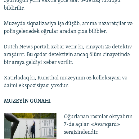
oğurluğun yerli vaxtla gecə saat 3-də baş tutduğu
bildirilir.
Muzeydə siqnalizasiya işə düşüb, amma nəzarətçilər və
polis gələnədək oğrular aradan çıxa biliblər.
Dutch News portalı xəbər verir ki, cinayəti 25 detektiv
araşdırır. Bu qədər detektivin ancaq ölüm cinayətində
bir araya gəldiyi xəbər verilir.
Xatırladaq ki, Kunsthal muzeyinin öz kolleksiyası və
daimi ekspozisiyası yoxdur.
MUZEYİN GÜNAHI
Oğurlanan rəsmlər oktyabrın
7-də açılan «Avanqard»
sərgisindəndir.