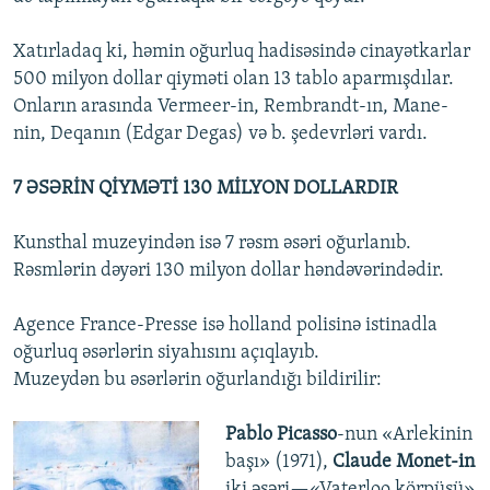
Xatırladaq ki, həmin oğurluq hadisəsində cinayətkarlar
500 milyon dollar qiyməti olan 13 tablo aparmışdılar.
Onların arasında Vermeer-in, Rembrandt-ın, Mane-
nin, Deqanın (Edgar Degas) və b. şedevrləri vardı.
7 ƏSƏRİN QİYMƏTİ 130 MİLYON DOLLARDIR
Kunsthal muzeyindən isə 7 rəsm əsəri oğurlanıb.
Rəsmlərin dəyəri 130 milyon dollar həndəvərindədir.
Agence France-Presse isə holland polisinə istinadla
oğurluq əsərlərin siyahısını açıqlayıb.
Muzeydən bu əsərlərin oğurlandığı bildirilir:
Pablo Picasso
-nun «Arlekinin
başı» (1971),
Claude Monet-in
iki əsəri—«Vaterloo körpüsü»