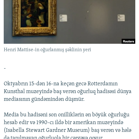
İNFOQRAFIKA
AZƏRBAYCAN ƏDƏBIYYATI KITABXANASI
MISSIYAMIZ
BIZI IZLƏ
KARIKATURA
İSLAM VƏ DEMOKRATIYA
PEŞƏ ETIKASI VƏ JURNALISTIKA STANDARTLARIMIZ
İZ - MƏDƏNIYYƏT PROQRAMI
MATERIALLARIMIZDAN ISTIFADƏ
AZADLIQRADIOSU MOBIL TELEFONUNUZDA
RFE/RL-in bütün saytları
Henri Mattise-in oğurlanmış şəklinin yeri
BIZIMLƏ ƏLAQƏ
XƏBƏR BÜLLETENLƏRIMIZ
-
Oktyabrın 15-dən 16-na keçən gecə Rotterdamın
Kunsthal muzeyində baş verən oğurluq hadisəsi dünya
mediasının gündəmindən düşmür.
Media bu hadisəni son onilliklərin ən böyük oğurluğu
hesab edir və 1990-cı ildə bir amerikan muzeyində
(Isabella Stewart Gardner Museum) baş verən və hələ
də tapılmayan oğurluqla bir cərgəyə qoyur.