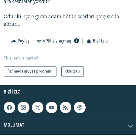
arakəsmələr yoxdur.
Odur ki, içəri girən adam bütün əsərləri qarşısında
görür...
Paylaş
VPN-siz açmaq
Bizi izlə
This item is part of
"İz" mədəniyyət proqramı
Oxu zalı
BIZI IZLƏ
MƏLUMAT