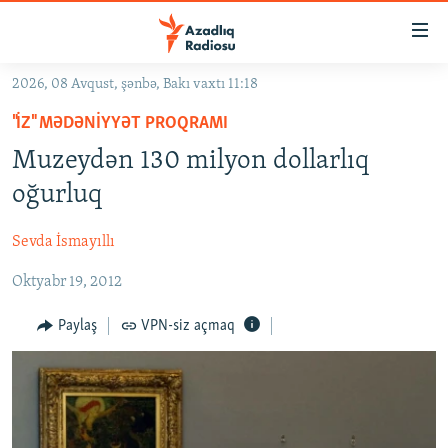
Keçid
linkləri
Əsas
2026, 08 Avqust, şənbə, Bakı vaxtı 11:18
məzmuna
GÜNDƏM
"İZ" MƏDƏNIYYƏT PROQRAMI
qayıt
#İZAHLA
Əsas
Muzeydən 130 milyon dollarlıq
KORRUPSIOMETR
naviqasiyaya
oğurluq
qayıt
#ƏSLINDƏ
Axtarışa
Sevda İsmayıllı
FƏRQƏ BAX
keç
Oktyabr 19, 2012
QANUNI DOĞRU
ARAŞDIRMA
Paylaş
VPN-siz açmaq
MULTIMEDIA
RADIO ARXIV
VIDEO
HAQQIMIZDA
FOTOQALEREYA
OXU ZALI