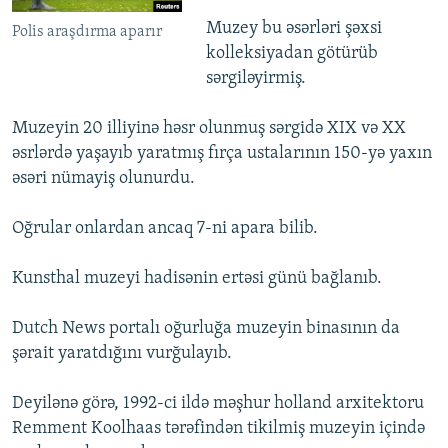
Muzey bu əsərləri şəxsi
Polis araşdırma aparır
kolleksiyadan götürüb
sərgiləyirmiş.
Muzeyin 20 illiyinə həsr olunmuş sərgidə XIX və XX
əsrlərdə yaşayıb yaratmış fırça ustalarının 150-yə yaxın
əsəri nümayiş olunurdu.
Oğrular onlardan ancaq 7-ni apara bilib.
Kunsthal muzeyi hadisənin ertəsi günü bağlanıb.
Dutch News portalı oğurluğa muzeyin binasının da
şərait yaratdığını vurğulayıb.
Deyilənə görə, 1992-ci ildə məşhur holland arxitektoru
Remment Koolhaas tərəfindən tikilmiş muzeyin içində