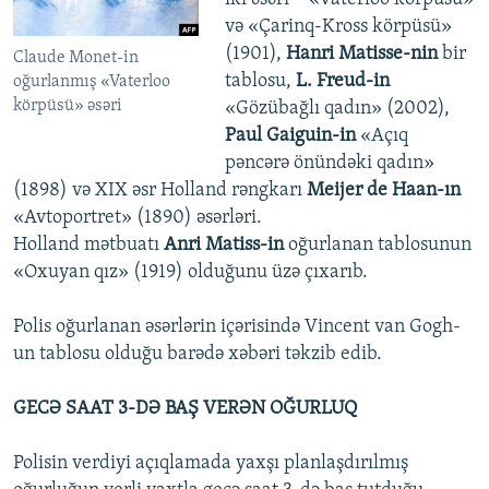
və «Çarinq-Kross körpüsü»
(1901),
Hanri Matisse-nin
bir
Claude Monet-in
tablosu,
L. Freud-in
oğurlanmış «Vaterloo
körpüsü» əsəri
«Gözübağlı qadın» (2002),
Paul Gaiguin-in
«Açıq
pəncərə önündəki qadın»
(1898) və XIX əsr Holland rəngkarı
Meijer de Haan-ın
«Avtoportret» (1890) əsərləri.
Holland mətbuatı
Anri Matiss-in
oğurlanan tablosunun
«Oxuyan qız» (1919) olduğunu üzə çıxarıb.
Polis oğurlanan əsərlərin içərisində Vincent van Gogh-
un tablosu olduğu barədə xəbəri təkzib edib.
GECƏ SAAT 3-DƏ BAŞ VERƏN OĞURLUQ
Polisin verdiyi açıqlamada yaxşı planlaşdırılmış