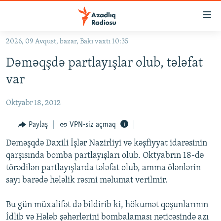
Keçid
linkləri
Əsas
2026, 09 Avqust, bazar, Bakı vaxtı 10:35
məzmuna
GÜNDƏM
Dəməqşdə partlayışlar olub, tələfat
qayıt
#İZAHLA
Əsas
var
KORRUPSIOMETR
naviqasiyaya
qayıt
Oktyabr 18, 2012
#ƏSLINDƏ
Axtarışa
FƏRQƏ BAX
Paylaş
VPN-siz açmaq
keç
QANUNI DOĞRU
Dəməşqdə Daxili İşlər Nazirliyi və kəşfiyyat idarəsinin
qarşısında bomba partlayışları olub. Oktyabrın 18-də
ARAŞDIRMA
törədilən partlayışlarda tələfat olub, amma ölənlərin
MULTIMEDIA
sayı barədə hələlik rəsmi məlumat verilmir.
RADIO ARXIV
VIDEO
Bu gün müxalifət də bildirib ki, hökumət qoşunlarının
HAQQIMIZDA
FOTOQALEREYA
OXU ZALI
İdlib və Hələb şəhərlərini bombalaması nəticəsində azı