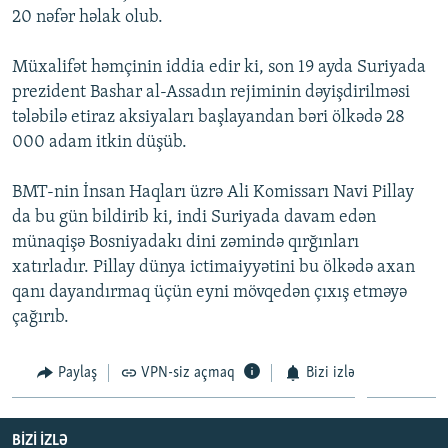
20 nəfər həlak olub.
İNFOQRAFIKA
AZƏRBAYCAN ƏDƏBIYYATI KITABXANASI
MISSIYAMIZ
BIZI IZLƏ
KARIKATURA
İSLAM VƏ DEMOKRATIYA
PEŞƏ ETIKASI VƏ JURNALISTIKA STANDARTLARIMIZ
Müxalifət həmçinin iddia edir ki, son 19 ayda Suriyada
prezident Bashar al-Assadın rejiminin dəyişdirilməsi
İZ - MƏDƏNIYYƏT PROQRAMI
MATERIALLARIMIZDAN ISTIFADƏ
tələbilə etiraz aksiyaları başlayandan bəri ölkədə 28
AZADLIQRADIOSU MOBIL TELEFONUNUZDA
RFE/RL-in bütün saytları
000 adam itkin düşüb.
BIZIMLƏ ƏLAQƏ
BMT-nin İnsan Haqları üzrə Ali Komissarı Navi Pillay
XƏBƏR BÜLLETENLƏRIMIZ
da bu gün bildirib ki, indi Suriyada davam edən
münaqişə Bosniyadakı dini zəmində qırğınları
xatırladır. Pillay dünya ictimaiyyətini bu ölkədə axan
qanı dayandırmaq üçün eyni mövqedən çıxış etməyə
çağırıb.
Paylaş
VPN-siz açmaq
Bizi izlə
BIZI IZLƏ