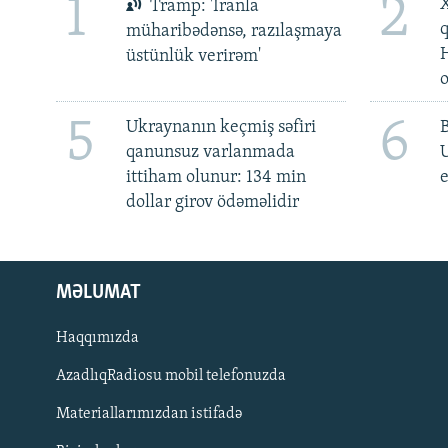
1
2
X
Tramp: 'İranla
müharibədənsə, razılaşmaya
üstünlük verirəm'
5
6
Ukraynanın keçmiş səfiri
qanunsuz varlanmada
ittiham olunur: 134 min
e
dollar girov ödəməlidir
MƏLUMAT
Haqqımızda
AzadlıqRadiosu mobil telefonuzda
Materiallarımızdan istifadə
BIZI IZLƏ