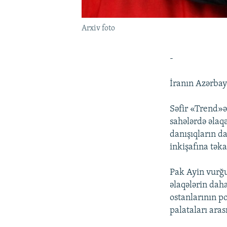
Arxiv foto
-
İranın Azərbay
Səfir «Trend»ə 
sahələrdə əlaqə
danışıqların d
inkişafına təka
Pak Ayin vurğul
əlaqələrin dah
ostanlarının p
palataları aras