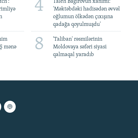
4
ch':
Taleh Bağırovun xanımı:
rimliyə
'Məktəbdəki hadisədən əvvəl
n
oğlumun ölkədən çıxışına
qadağa qoyulmuşdu'
8
ənim
'Taliban' rəsmilərinin
BŞ mənə
Moldovaya səfəri siyasi
qalmaqal yaradıb