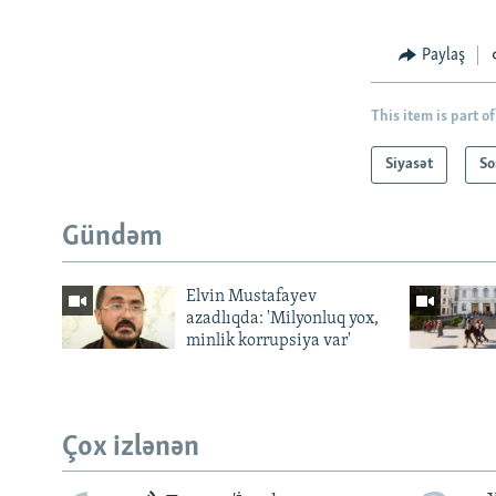
Paylaş
This item is part of
Siyasət
So
Gündəm
Elvin Mustafayev
azadlıqda: 'Milyonluq yox,
minlik korrupsiya var'
Çox izlənən