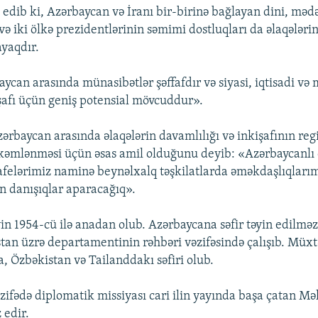
 edib ki, Azərbaycan və İranı bir-birinə bağlayan dini, mədə
 və iki ölkə prezidentlərinin səmimi dostluqları da əlaqələr
ayaqdır.
aycan arasında münasibətlər şəffafdır və siyasi, iqtisadi və
işafı üçün geniş potensial mövcuddur».
zərbaycan arasında əlaqələrin davamlılığı və inkişafının reg
kəmlənməsi üçün əsas amil olduğunu deyib: «Azərbaycanlı 
elərimiz naminə beynəlxalq təşkilatlarda əməkdaşlıqları
ün danışıqlar aparacağıq».
n 1954-cü ilə anadan olub. Azərbaycana səfir təyin edilməz
tan üzrə departamentinin rəhbəri vəzifəsində çalışıb. Müxtə
, Özbəkistan və Tailanddakı səfiri olub.
zifədə diplomatik missiyası cari ilin yayında başa çatan
 edir.