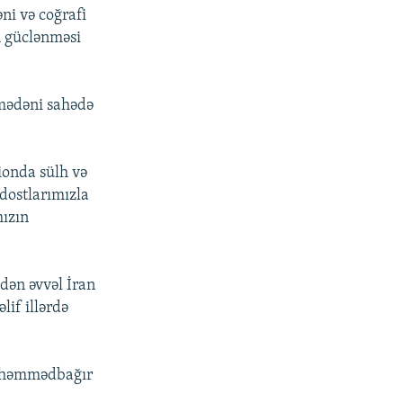
ni və coğrafi
in güclənməsi
 mədəni sahədə
ionda sülh və
dostlarımızla
mızın
dən əvvəl İran
lif illərdə
 Məhəmmədbağır