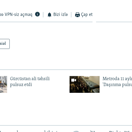
VPN-siz açmaq
Bizi izlə
Çap et
sial
Gürcüstan ali təhsili
Metroda 11 aylı
pulsuz etdi
'Daşınma pulsu