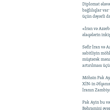
Diplomat əlavə
bağlılıqlar var
üçün dəyərli d
«İran və Azərb
əlaqələrin ink
Səfir İran və A
sabitliyin möh
müştərək mənaf
artırılması üç
Möhsin Pak Ayi
XİN-in Əfqanıs
İranın Zambiya
Pak Ayin bu və
Bəhramini əvəz