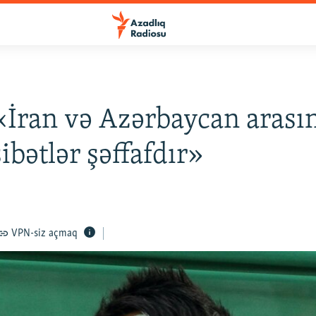
 «İran və Azərbaycan arası
bətlər şəffafdır»
VPN-siz açmaq