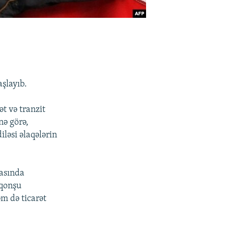
şlayıb.
ət və tranzit
nə görə,
ləsi əlaqələrin
rasında
 qonşu
əm də ticarət