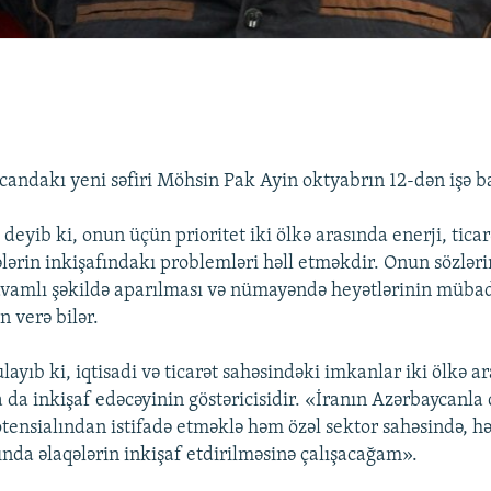
candakı yeni səfiri Möhsin Pak Ayin oktyabrın 12-dən işə ba
deyib ki, onun üçün prioritet iki ölkə arasında enerji, ticar
lərin inkişafındakı problemləri həll etməkdir. Onun sözləri
avamlı şəkildə aparılması və nümayəndə heyətlərinin mübadi
n verə bilər.
ayıb ki, iqtisadi və ticarət sahəsindəki imkanlar iki ölkə a
a da inkişaf edəcəyinin göstəricisidir. «İranın Azərbaycanla
otensialından istifadə etməklə həm özəl sektor sahəsində, h
ında əlaqələrin inkişaf etdirilməsinə çalışacağam».