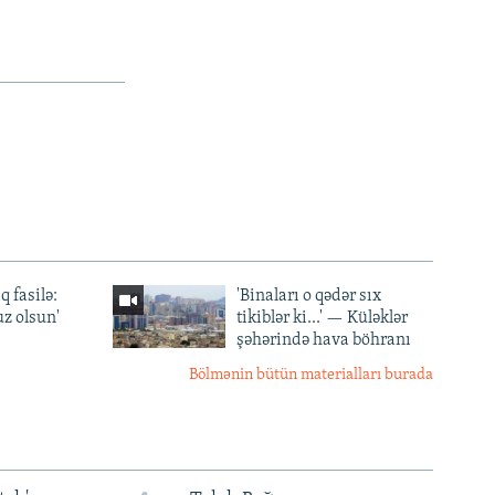
q fasilə:
'Binaları o qədər sıx
z olsun'
tikiblər ki...' — Küləklər
şəhərində hava böhranı
Bölmənin bütün materialları burada