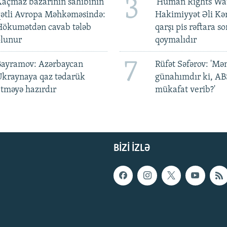
3
açmaz bazarının sahibinin
'Human Rights Wat
qətli Avropa Məhkəməsində:
Hakimiyyət Əli Kə
Hökumətdən cavab tələb
qarşı pis rəftara so
olunur
qoymalıdır
7
Bayramov: Azərbaycan
Rüfət Səfərov: 'M
Ukraynaya qaz tədarük
günahımdır ki, A
tməyə hazırdır
mükafat verib?'
BIZI IZLƏ