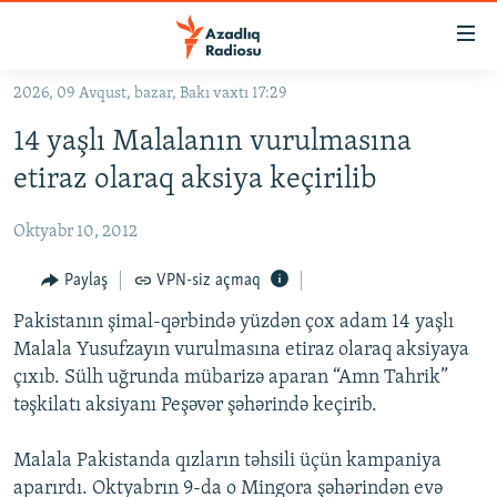
Keçid
linkləri
Əsas
2026, 09 Avqust, bazar, Bakı vaxtı 17:29
məzmuna
GÜNDƏM
14 yaşlı Malalanın vurulmasına
qayıt
#İZAHLA
Əsas
etiraz olaraq aksiya keçirilib
KORRUPSIOMETR
naviqasiyaya
qayıt
Oktyabr 10, 2012
#ƏSLINDƏ
Axtarışa
FƏRQƏ BAX
Paylaş
VPN-siz açmaq
keç
QANUNI DOĞRU
Pakistanın şimal-qərbində yüzdən çox adam 14 yaşlı
Malala Yusufzayın vurulmasına etiraz olaraq aksiyaya
ARAŞDIRMA
çıxıb. Sülh uğrunda mübarizə aparan “Amn Tahrik”
MULTIMEDIA
təşkilatı aksiyanı Peşəvər şəhərində keçirib.
RADIO ARXIV
VIDEO
Malala Pakistanda qızların təhsili üçün kampaniya
HAQQIMIZDA
FOTOQALEREYA
OXU ZALI
aparırdı. Oktyabrın 9-da o Mingora şəhərindən evə