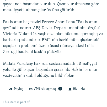
qayıdanda başından vurulub. Qızın vurulmasına görə
İNFOQRAFIKA
AZƏRBAYCAN ƏDƏBIYYATI KITABXANASI
MISSIYAMIZ
BIZI IZLƏ
məsuliyyəti talibançılar üstünə götürüb.
KARIKATURA
İSLAM VƏ DEMOKRATIYA
PEŞƏ ETIKASI VƏ JURNALISTIKA STANDARTLARIMIZ
Pakistanın baş naziri Pervez Ashraf onu “Pakistanın
İZ - MƏDƏNIYYƏT PROQRAMI
MATERIALLARIMIZDAN ISTIFADƏ
qızı” adlandırıb. ABŞ Dövlət Departamentinin sözçüsü
AZADLIQRADIOSU MOBIL TELEFONUNUZDA
RFE/RL-in bütün saytları
Victoria Nuland 14 yaşlı qıza olan hücumu qorxaqlıq və
BIZIMLƏ ƏLAQƏ
barbarlıq adlandırıb. BMT-nin hərbi münaqişələrdəki
uşaqların problemi üzrə xüsusi nümayəndəsi Leila
XƏBƏR BÜLLETENLƏRIMIZ
Zerrugi hadisəni kəskin pisləyib.
Malala Yusufzay hazırda xəstəxanadadır. Əməliyyat
yolu ilə güllə qızın başından çıxarılıb. Həkimlər onun
vəziyyətinin stabil olduğunu bildiriblər.
Paylaş
VPN-siz açmaq
Bizi izlə
This item is part of