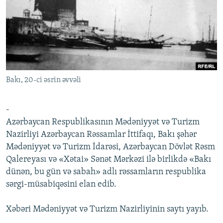
İNFOQRAFIKA
AZƏRBAYCAN ƏDƏBIYYATI KITABXANASI
MISSIYAMIZ
BIZI IZLƏ
KARIKATURA
İSLAM VƏ DEMOKRATIYA
PEŞƏ ETIKASI VƏ JURNALISTIKA STANDARTLARIMIZ
İZ - MƏDƏNIYYƏT PROQRAMI
MATERIALLARIMIZDAN ISTIFADƏ
AZADLIQRADIOSU MOBIL TELEFONUNUZDA
RFE/RL-in bütün saytları
Bakı, 20-ci əsrin əvvəli
BIZIMLƏ ƏLAQƏ
XƏBƏR BÜLLETENLƏRIMIZ
-
Azərbaycan Respublikasının Mədəniyyət və Turizm
Nazirliyi Azərbaycan Rəssamlar İttifaqı, Bakı şəhər
Mədəniyyət və Turizm İdarəsi, Azərbaycan Dövlət Rəsm
Qalereyası və «Xətai» Sənət Mərkəzi ilə birlikdə «Bakı
dünən, bu gün və sabah» adlı rəssamların respublika
sərgi-müsabiqəsini elan edib.
Xəbəri Mədəniyyət və Turizm Nazirliyinin saytı yayıb.