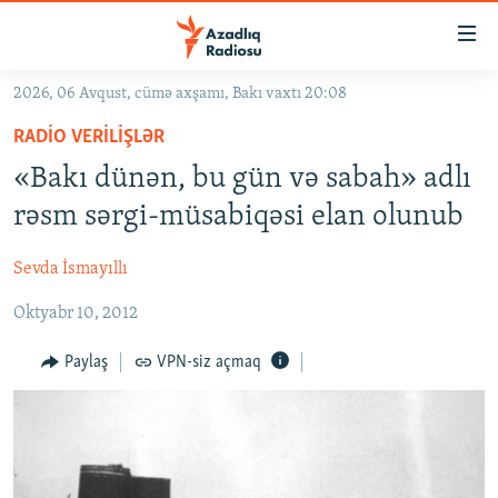
Keçid
linkləri
Əsas
2026, 06 Avqust, cümə axşamı, Bakı vaxtı 20:08
məzmuna
GÜNDƏM
RADIO VERILIŞLƏR
qayıt
#İZAHLA
Əsas
«Bakı dünən, bu gün və sabah» adlı
KORRUPSIOMETR
naviqasiyaya
rəsm sərgi-müsabiqəsi elan olunub
qayıt
#ƏSLINDƏ
Axtarışa
Sevda İsmayıllı
FƏRQƏ BAX
keç
Oktyabr 10, 2012
QANUNI DOĞRU
ARAŞDIRMA
Paylaş
VPN-siz açmaq
MULTIMEDIA
RADIO ARXIV
VIDEO
HAQQIMIZDA
FOTOQALEREYA
OXU ZALI