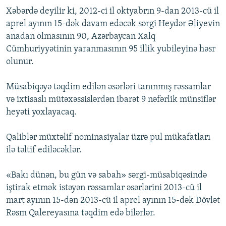
Xəbərdə deyilir ki, 2012-ci il oktyabrın 9-dan 2013-cü il
aprel ayının 15-dək davam edəcək sərgi Heydər Əliyevin
anadan olmasının 90, Azərbaycan Xalq
Cümhuriyyətinin yaranmasının 95 illik yubileyinə həsr
olunur.
Müsabiqəyə təqdim edilən əsərləri tanınmış rəssamlar
və ixtisaslı mütəxəssislərdən ibarət 9 nəfərlik münsiflər
heyəti yoxlayacaq.
Qaliblər müxtəlif nominasiyalar üzrə pul mükafatları
ilə təltif ediləcəklər.
«Bakı dünən, bu gün və sabah» sərgi-müsabiqəsində
iştirak etmək istəyən rəssamlar əsərlərini 2013-cü il
mart ayının 15-dən 2013-cü il aprel ayının 15-dək Dövlət
Rəsm Qalereyasına təqdim edə bilərlər.