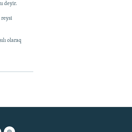
ı deyir.
 reysi
ılı olaraq