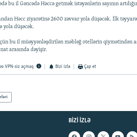
ədə bu il Gəncədə Həccə getmək istəyənlərin sayının artdığın
andan Həcc ziyarətinə 2600 zəvvar yola düşəcək. İlk təyyarə
ə yola düşəcək.
üçün bu il müəyyənləşdirilən məbləğ otellərin qiymətindən as
at arasında dəyişir.
VPN-siz açmaq
Bizi izlə
Çap et
rləri
BIZI IZLƏ