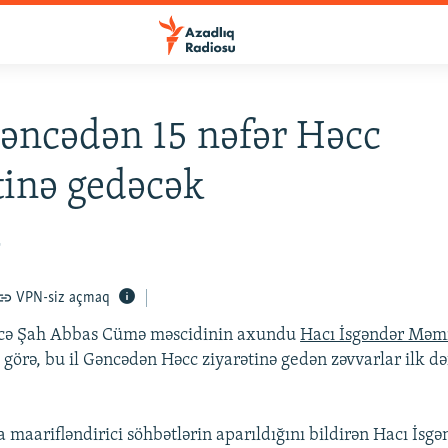
Gəncədən 15 nəfər Həcc
tinə gedəcək
2
VPN-siz açmaq
cə Şah Abbas Cümə məscidinin axundu
Hacı İsgəndər Mə
görə, bu il Gəncədən Həcc ziyarətinə gedən zəvvarlar ilk də
 maarifləndirici söhbətlərin aparıldığını bildirən Hacı İsgə