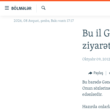
Keçid
BÖLMƏLƏR
linkləri
Axtar
Əsas
2026, 08 Avqust, şənbə, Bakı vaxtı 17:17
GÜNDƏM
məzmuna
#İZAHLA
Bu il 
qayıt
Əsas
KORRUPSIOMETR
ziyarə
naviqasiyaya
#ƏSLINDƏ
qayıt
Axtarışa
FƏRQƏ BAX
Oktyabr 09, 201
keç
QANUNI DOĞRU
Paylaş
ARAŞDIRMA
Bu barədə Gən
MULTIMEDIA
Onun sözlərinə 
RADIO ARXIV
VIDEO
edənlərdir.
HAQQIMIZDA
FOTOQALEREYA
OXU ZALI
Hazırda onlarla