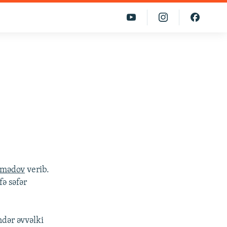
mmədov
verib.
fə səfər
ndər əvvəlki