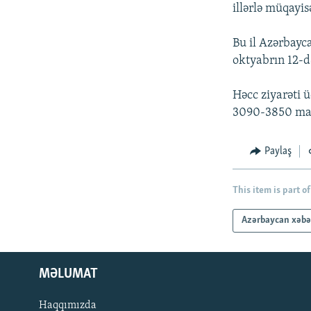
İNFOQRAFIKA
AZƏRBAYCAN ƏDƏBIYYATI KITABXANASI
MISSIYAMIZ
illərlə müqayis
KARIKATURA
İSLAM VƏ DEMOKRATIYA
PEŞƏ ETIKASI VƏ JURNALISTIKA
STANDARTLARIMIZ
Bu il Azərbayc
İZ - MƏDƏNIYYƏT PROQRAMI
oktyabrın 12-d
MATERIALLARIMIZDAN ISTIFADƏ
AZADLIQRADIOSU MOBIL TELEFONUNUZDA
Həcc ziyarəti 
3090-3850 man
BIZIMLƏ ƏLAQƏ
XƏBƏR BÜLLETENLƏRIMIZ
Paylaş
This item is part of
Azərbaycan xəbə
MƏLUMAT
Haqqımızda