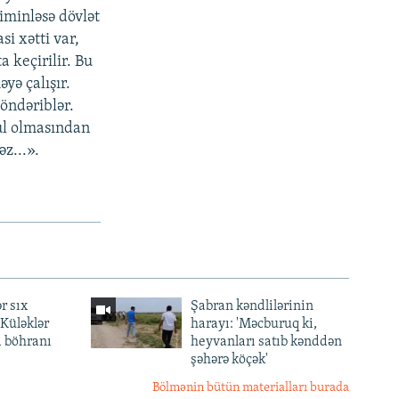
iminləsə dövlət
i xətti var,
a keçirilir. Bu
yə çalışır.
öndəriblər.
ul olmasından
z...».
r sıx
Şabran kəndlilərinin
— Küləklər
harayı: 'Məcburuq ki,
a böhranı
heyvanları satıb kənddən
şəhərə köçək'
Bölmənin bütün materialları burada