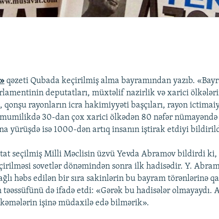
t»
qəzeti Qubada keçirilmiş alma bayramından yazıb. «Bay
amentinin deputatları, müxtəlif nazirlik və xarici ölkələrin
qonşu rayonların icra hakimiyyəti başçıları, rayon ictimaiy
ümumilikdə 30-dan çox xarici ölkədən 80 nəfər nümayəndə d
 yürüşdə isə 1000-dən artıq insanın iştirak etdiyi bildiril
t seçilmiş Milli Məclisin üzvü Yevda Abramov bildirdi ki
irilməsi sovetlər dönəmindən sonra ilk hadisədir. Y. Abr
bağlı həbs edilən bir sıra sakinlərin bu bayram törənlərinə qa
təəssüfünü də ifadə etdi: «Gərək bu hadisələr olmayaydı.
hkəmələrin işinə müdaxilə edə bilmərik».