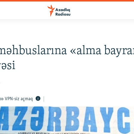
məhbuslarına «alma bayr
əsi
2
VPN-siz açmaq