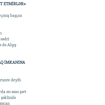
ƏT ETMİRLƏR»
çmiş başçısı
n
 sədri
 də Alqış
AQ İMKANINA
ruzov deyib.
da ən əsas şərt
 şəklində
baycan