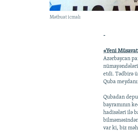
Mətbuat icmalı
-
«Yeni Müsava
Azərbaycan parl
nümayəndələri, 
etdi. Tədbirə 
Quba meydanına
Qubadan deputa
bayramının keç
hadisələri ilə 
bilməməsindən 
var ki, biz mə