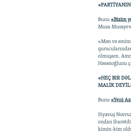
«PARTİYANIN
Bunu
«Bizim y
Musa Musayev
«Mən və əmim 
qurucularından
olmuşam. Amma 
Həsənoğlunu ç
«HEÇ BIR DƏ
MALİK DEYİL
Bunu
«Yeni Az
Siyavuş Novruz
ondan ibarətdi
kimin-kim oldu