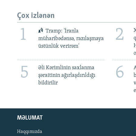
Çox izlənən
1
2
X
Tramp: 'İranla
müharibədənsə, razılaşmaya
üstünlük verirəm'
5
6
Əli Kərimlinin saxlanma
A
şəraitinin ağırlaşdırıldığı
b
bildirilir
v
e
MƏLUMAT
Haqqımızda