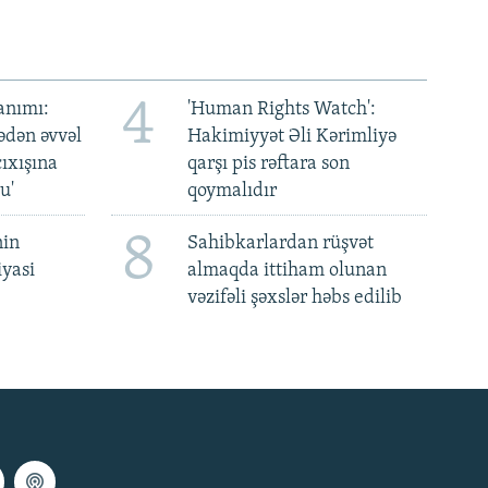
4
anımı:
'Human Rights Watch':
ədən əvvəl
Hakimiyyət Əli Kərimliyə
ıxışına
qarşı pis rəftara son
u'
qoymalıdır
8
nin
Sahibkarlardan rüşvət
iyasi
almaqda ittiham olunan
vəzifəli şəxslər həbs edilib