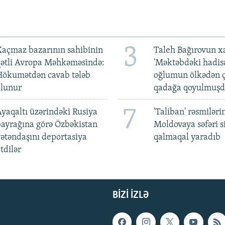
3
açmaz bazarının sahibinin
Taleh Bağırovun x
qətli Avropa Məhkəməsində:
'Məktəbdəki hadis
Hökumətdən cavab tələb
oğlumun ölkədən ç
olunur
qadağa qoyulmuşd
7
yaqaltı üzərindəki Rusiya
'Taliban' rəsmiləri
ayrağına görə Özbəkistan
Moldovaya səfəri s
ətəndaşını deportasiya
qalmaqal yaradıb
tdilər
BIZI IZLƏ