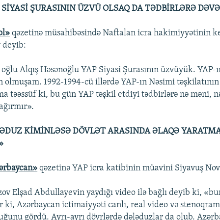
 SİYASİ ŞURASININ ÜZVÜ OLSAQ DA TƏDBİRLƏRƏ DƏV
ol»
qəzetinə müsahibəsində Naftalan icra hakimiyyətinin ke
 deyib:
oğlu Alqış Həsənoğlu YAP Siyasi Şurasının üzvüyük. YAP-ı
 olmuşam. 1992-1994-cü illərdə YAP-ın Nəsimi təşkilatının
təəssüf ki, bu gün YAP təşkil etdiyi tədbirlərə nə məni, nə
ağırmır».
LƏDUZ KİMİNLƏSƏ DÖVLƏT ARASINDA ƏLAQƏ YARATM
»
ərbaycan»
qəzetinə YAP icra katibinin müavini Siyavuş Nov
ov Elşad Abdullayevin yaydığı video ilə bağlı deyib ki, «bur
r ki, Azərbaycan ictimaiyyəti canlı, real video və stenoqram
ğunu gördü. Ayrı-ayrı dövrlərdə dələduzlar da olub. Azər