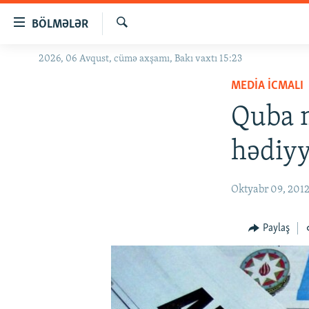
Keçid
BÖLMƏLƏR
linkləri
Axtar
Əsas
2026, 06 Avqust, cümə axşamı, Bakı vaxtı 15:23
GÜNDƏM
məzmuna
MEDIA ICMALI
#İZAHLA
qayıt
Əsas
Quba 
KORRUPSIOMETR
naviqasiyaya
#ƏSLINDƏ
qayıt
hədiyy
Axtarışa
FƏRQƏ BAX
keç
QANUNI DOĞRU
Oktyabr 09, 201
ARAŞDIRMA
Paylaş
MULTIMEDIA
RADIO ARXIV
VIDEO
HAQQIMIZDA
FOTOQALEREYA
OXU ZALI