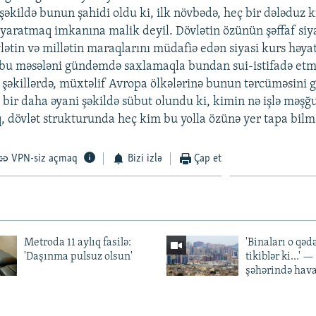
şəkildə bunun şahidi oldu ki, ilk növbədə, heç bir dələduz k
 yaratmaq imkanına malik deyil. Dövlətin özünün şəffaf siyas
lətin və millətin maraqlarını müdafiə edən siyasi kurs həyat
bu məsələni gündəmdə saxlamaqla bundan sui-istifadə etmə
 şəkillərdə, müxtəlif Avropa ölkələrinə bunun tərcüməsini g
bir daha əyani şəkildə sübut olundu ki, kimin nə işlə məşğ
q, dövlət strukturunda heç kim bu yolla özünə yer tapa bilmə
VPN-siz açmaq
Bizi izlə
Çap et
Metroda 11 aylıq fasilə:
'Binaları o qədə
'Daşınma pulsuz olsun'
tikiblər ki...' 
şəhərində hav