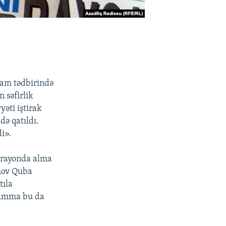
ram tədbirində
 səfirlik
yəti iştirak
ə qatıldı.
di».
, rayonda alma
amov Quba
tıla
 Amma bu da