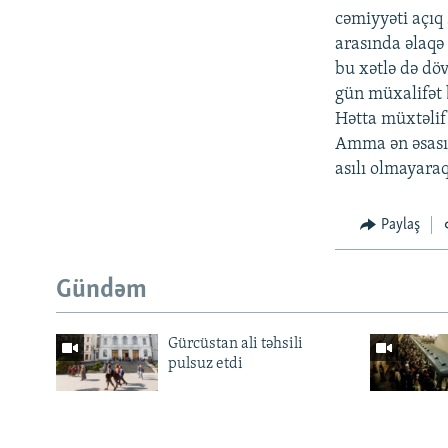
cəmiyyəti açıq 
arasında əlaqə
bu xətlə də döv
gün müxalifət 
Hətta müxtəlif
Amma ən əsası 
asılı olmayara
Paylaş
Gündəm
Gürcüstan ali təhsili
pulsuz etdi