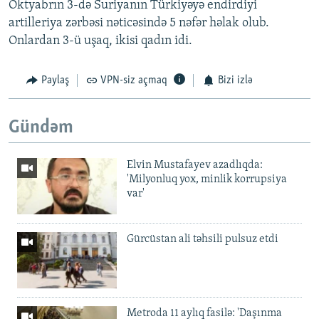
Oktyabrın 3-də Suriyanın Türkiyəyə endirdiyi
artilleriya zərbəsi nəticəsində 5 nəfər həlak olub.
Onlardan 3-ü uşaq, ikisi qadın idi.
Paylaş
VPN-siz açmaq
Bizi izlə
Gündəm
Elvin Mustafayev azadlıqda:
'Milyonluq yox, minlik korrupsiya
var'
Gürcüstan ali təhsili pulsuz etdi
Metroda 11 aylıq fasilə: 'Daşınma