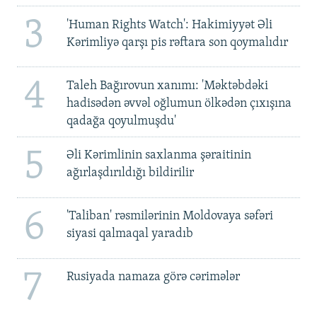
3
'Human Rights Watch': Hakimiyyət Əli
Kərimliyə qarşı pis rəftara son qoymalıdır
4
Taleh Bağırovun xanımı: 'Məktəbdəki
hadisədən əvvəl oğlumun ölkədən çıxışına
qadağa qoyulmuşdu'
5
Əli Kərimlinin saxlanma şəraitinin
ağırlaşdırıldığı bildirilir
6
'Taliban' rəsmilərinin Moldovaya səfəri
siyasi qalmaqal yaradıb
7
Rusiyada namaza görə cərimələr