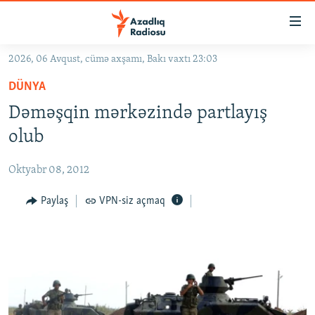
Keçid
linkləri
Əsas
2026, 06 Avqust, cümə axşamı, Bakı vaxtı 23:03
məzmuna
GÜNDƏM
DÜNYA
qayıt
#İZAHLA
Əsas
Dəməşqin mərkəzində partlayış
KORRUPSIOMETR
naviqasiyaya
olub
qayıt
#ƏSLINDƏ
Axtarışa
Oktyabr 08, 2012
FƏRQƏ BAX
keç
QANUNI DOĞRU
Paylaş
VPN-siz açmaq
ARAŞDIRMA
MULTIMEDIA
RADIO ARXIV
VIDEO
HAQQIMIZDA
FOTOQALEREYA
OXU ZALI