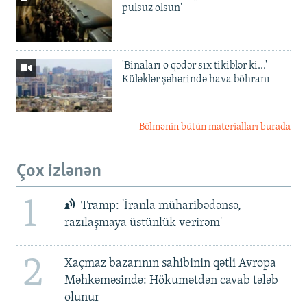
pulsuz olsun'
'Binaları o qədər sıx tikiblər ki...' —
Küləklər şəhərində hava böhranı
Bölmənin bütün materialları burada
Çox izlənən
1
Tramp: 'İranla müharibədənsə,
razılaşmaya üstünlük verirəm'
2
Xaçmaz bazarının sahibinin qətli Avropa
Məhkəməsində: Hökumətdən cavab tələb
olunur