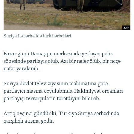
İNFOQRAFIKA
AZƏRBAYCAN ƏDƏBIYYATI KITABXANASI
MISSIYAMIZ
BIZI IZLƏ
KARIKATURA
İSLAM VƏ DEMOKRATIYA
PEŞƏ ETIKASI VƏ JURNALISTIKA STANDARTLARIMIZ
İZ - MƏDƏNIYYƏT PROQRAMI
MATERIALLARIMIZDAN ISTIFADƏ
Suriya ilə sərhəddə türk hərbçiləri
AZADLIQRADIOSU MOBIL TELEFONUNUZDA
RFE/RL-in bütün saytları
BIZIMLƏ ƏLAQƏ
Bazar günü Dəməşqin mərkəzində yerləşən polis
XƏBƏR BÜLLETENLƏRIMIZ
şöbəsində partlayış olub. Azı bir nəfər ölüb, bir neçə
nəfər yaralanıb.
Suriya dövlət televiziyasının məlumatına görə,
partlayıcı maşına qoyulubmuş. Hakimiyyət orqanları
partlayışı terrorçuların törətdiyini bildirib.
Artıq beşinci gündür ki, Türkiyə Suriya sərhədində
qarşılıqlı atışma gedir.