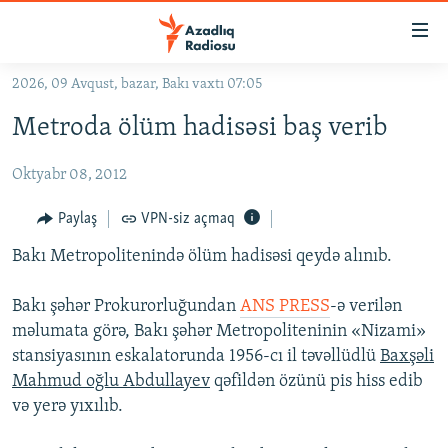
Keçid
linkləri
Əsas
2026, 09 Avqust, bazar, Bakı vaxtı 07:05
məzmuna
GÜNDƏM
Metroda ölüm hadisəsi baş verib
qayıt
#İZAHLA
Əsas
Oktyabr 08, 2012
KORRUPSIOMETR
naviqasiyaya
qayıt
#ƏSLINDƏ
Paylaş
VPN-siz açmaq
Axtarışa
FƏRQƏ BAX
keç
Bakı Metropolitenində ölüm hadisəsi qeydə alınıb.
QANUNI DOĞRU
Bakı şəhər Prokurorluğundan
ANS PRESS
-ə verilən
ARAŞDIRMA
məlumata görə, Bakı şəhər Metropoliteninin «Nizami»
stansiyasının eskalatorunda 1956-cı il təvəllüdlü
Baxşəli
MULTIMEDIA
Mahmud oğlu Abdullayev
qəfildən özünü pis hiss edib
RADIO ARXIV
VIDEO
və yerə yıxılıb.
HAQQIMIZDA
FOTOQALEREYA
OXU ZALI