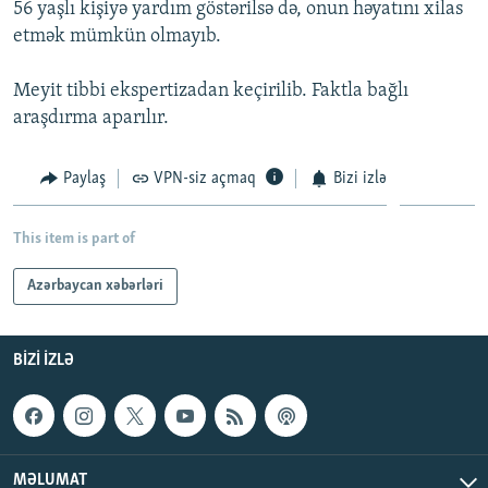
56 yaşlı kişiyə yardım göstərilsə də, onun həyatını xilas
İNFOQRAFIKA
AZƏRBAYCAN ƏDƏBIYYATI KITABXANASI
MISSIYAMIZ
etmək mümkün olmayıb.
BIZI IZLƏ
KARIKATURA
İSLAM VƏ DEMOKRATIYA
PEŞƏ ETIKASI VƏ JURNALISTIKA STANDARTLARIMIZ
Meyit tibbi ekspertizadan keçirilib. Faktla bağlı
İZ - MƏDƏNIYYƏT PROQRAMI
MATERIALLARIMIZDAN ISTIFADƏ
araşdırma aparılır.
AZADLIQRADIOSU MOBIL TELEFONUNUZDA
RFE/RL-in bütün saytları
BIZIMLƏ ƏLAQƏ
Paylaş
VPN-siz açmaq
Bizi izlə
XƏBƏR BÜLLETENLƏRIMIZ
This item is part of
Azərbaycan xəbərləri
BIZI IZLƏ
MƏLUMAT