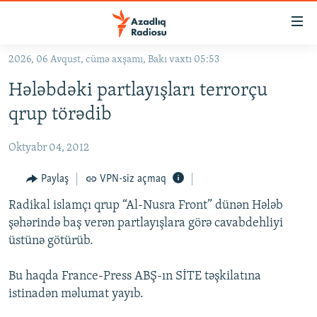
Keçid
linkləri
Əsas
2026, 06 Avqust, cümə axşamı, Bakı vaxtı 05:53
məzmuna
GÜNDƏM
Hələbdəki partlayışları terrorçu
qayıt
#İZAHLA
Əsas
qrup törədib
KORRUPSIOMETR
naviqasiyaya
qayıt
Oktyabr 04, 2012
#ƏSLINDƏ
Axtarışa
FƏRQƏ BAX
Paylaş
VPN-siz açmaq
keç
QANUNI DOĞRU
Radikal islamçı qrup “Al-Nusra Front” dünən Hələb
şəhərində baş verən partlayışlara görə cavabdehliyi
ARAŞDIRMA
üstünə götürüb.
MULTIMEDIA
Bu haqda France-Press ABŞ-ın SİTE təşkilatına
RADIO ARXIV
VIDEO
istinadən məlumat yayıb.
HAQQIMIZDA
FOTOQALEREYA
OXU ZALI