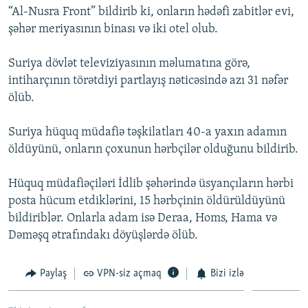
“Al-Nusra Front” bildirib ki, onların hədəfi zabitlər evi,
İNFOQRAFIKA
AZƏRBAYCAN ƏDƏBIYYATI KITABXANASI
MISSIYAMIZ
BIZI IZLƏ
şəhər meriyasının binası və iki otel olub.
KARIKATURA
İSLAM VƏ DEMOKRATIYA
PEŞƏ ETIKASI VƏ JURNALISTIKA STANDARTLARIMIZ
Suriya dövlət televiziyasının məlumatına görə,
İZ - MƏDƏNIYYƏT PROQRAMI
MATERIALLARIMIZDAN ISTIFADƏ
intiharçının törətdiyi partlayış nəticəsində azı 31 nəfər
AZADLIQRADIOSU MOBIL TELEFONUNUZDA
RFE/RL-in bütün saytları
ölüb.
BIZIMLƏ ƏLAQƏ
Suriya hüquq müdafiə təşkilatları 40-a yaxın adamın
XƏBƏR BÜLLETENLƏRIMIZ
öldüyünü, onların çoxunun hərbçilər olduğunu bildirib.
Hüquq müdafiəçiləri İdlib şəhərində üsyançıların hərbi
posta hücum etdiklərini, 15 hərbçinin öldürüldüyünü
bildiriblər. Onlarla adam isə Deraa, Homs, Hama və
Dəməşq ətrafındakı döyüşlərdə ölüb.
Paylaş
VPN-siz açmaq
Bizi izlə