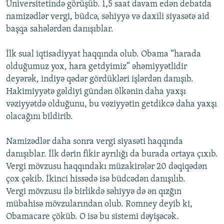
Universitetində görüşüb. 1,5 saat davam edən debatda
İNFOQRAFIKA
AZƏRBAYCAN ƏDƏBIYYATI KITABXANASI
MISSIYAMIZ
namizədlər vergi, büdcə, səhiyyə və daxili siyasətə aid
BIZI IZLƏ
KARIKATURA
İSLAM VƏ DEMOKRATIYA
PEŞƏ ETIKASI VƏ JURNALISTIKA STANDARTLARIMIZ
başqa sahələrdən danışıblar.
İZ - MƏDƏNIYYƏT PROQRAMI
MATERIALLARIMIZDAN ISTIFADƏ
İlk sual iqtisadiyyat haqqında olub. Obama “harada
AZADLIQRADIOSU MOBIL TELEFONUNUZDA
RFE/RL-in bütün saytları
olduğumuz yox, hara getdyimiz” əhəmiyyətlidir
deyərək, indiyə qədər gördükləri işlərdən danışıb.
BIZIMLƏ ƏLAQƏ
Hakimiyyətə gəldiyi gündən ölkənin daha yaxşı
XƏBƏR BÜLLETENLƏRIMIZ
vəziyyətdə olduğunu, bu vəziyyətin getdikcə daha yaxşı
olacağını bildirib.
Namizədlər daha sonra vergi siyasəti haqqında
danışıblar. İlk dərin fikir ayrılığı da burada ortaya çıxıb.
Vergi mövzusu haqqındakı müzakirələr 20 dəqiqədən
çox çəkib. İkinci hissədə isə büdcədən danışılıb.
Vergi mövzusu ilə birlikdə səhiyyə də ən qızğın
mübahisə mövzularından olub. Romney deyib ki,
Obamacare çöküb. O isə bu sistemi dəyişəcək.