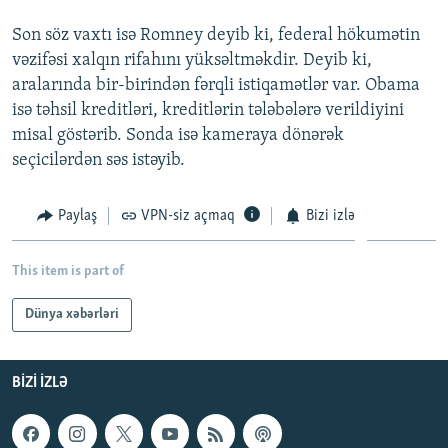
Son söz vaxtı isə Romney deyib ki, federal hökumətin
vəzifəsi xalqın rifahını yüksəltməkdir. Deyib ki,
aralarında bir-birindən fərqli istiqamətlər var. Obama
isə təhsil kreditləri, kreditlərin tələbələrə verildiyini
misal göstərib. Sonda isə kameraya dönərək
seçicilərdən səs istəyib.
Paylaş
VPN-siz açmaq
Bizi izlə
This item is part of
Dünya xəbərləri
BIZI IZLƏ