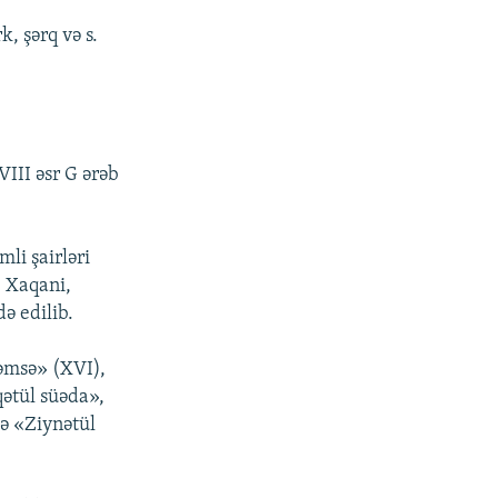
k, şərq və s.
VIII əsr G ərəb
li şairləri
 Xaqani,
ə edilib.
Xəmsə» (XVI),
ətül süəda»,
və «Ziynətül