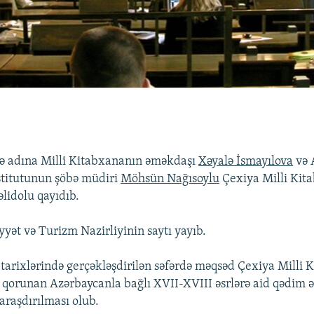
 adına Milli Kitabxananın əməkdaşı
Xəyalə İsmayılova
və 
stitutunun şöbə müdiri
Möhsün Nağısoylu
Çexiya Milli Kit
lidolu qayıdıb.
yət və Turizm Nazirliyinin saytı yayıb.
 tarixlərində gerçəkləşdirilən səfərdə məqsəd Çexiya Milli 
qorunan Azərbaycanla bağlı XVII-XVIII əsrlərə aid qədim 
araşdırılması olub.