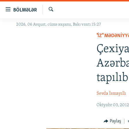
Keçid
BÖLMƏLƏR
linkləri
Axtar
Əsas
2026, 06 Avqust, cümə axşamı, Bakı vaxtı 15:27
GÜNDƏM
məzmuna
"İZ" MƏDƏNIY
#İZAHLA
qayıt
Əsas
Çexiya
KORRUPSIOMETR
naviqasiyaya
#ƏSLINDƏ
qayıt
Azərba
Axtarışa
FƏRQƏ BAX
keç
tapılıb
QANUNI DOĞRU
ARAŞDIRMA
Sevda İsmayıllı
MULTIMEDIA
Oktyabr 03, 201
RADIO ARXIV
VIDEO
HAQQIMIZDA
FOTOQALEREYA
OXU ZALI
Paylaş