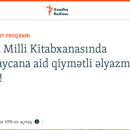
YƏT PROQRAMI
 Milli Kitabxanasında
ycana aid qiymətli əlyazm
!
2
VPN-siz açmaq