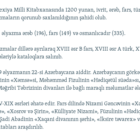
exiya Milli Kitabxanasında 1200 yunan, ivrit, ərəb, fars, tür
azmaların qorunub saxlanıldığının şahidi olub.
əlyazma ərəb (196), fars (149) və osmanlıcadır (335).
malar dillərə ayrılaraq XVIII əsr B fars, XVIII əsr A türk, X
əriylə kataloqlara salınıb.
49 əlyazmanın 22-si Azərbaycana aiddir. Azərbaycanın görkəm
inin «Xəmsə»si, Məhəmməd Fizulinin «Hədiqətül süəda»sı,
əğribi Təbrizinin divanları ilə bağlı maraqlı məlumatlar əld
-XIX əsrləri əhatə edir. Fars dilində Nizami Gəncəvinin «
, «Xosrov və Şirin», «Külliyate Nizami», Füzulinin «Hədiq
Şadi Abadinin «Xaqani divanının şərhi», «İksire təvarex» 
tabları araşdırılıb.