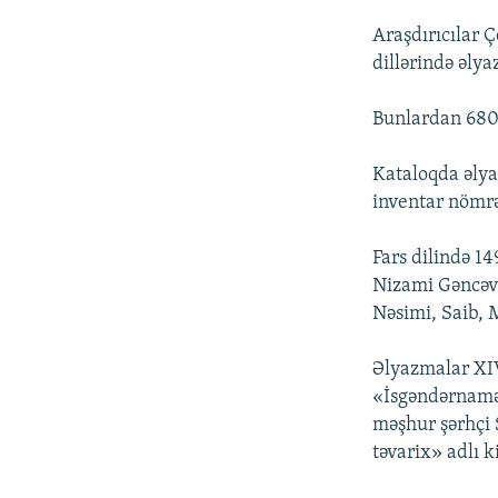
Araşdırıcılar Ç
dillərində əly
Bunlardan 680 
Kataloqda əlyaz
inventar nömrəl
Fars dilində 1
Nizami Gəncəv
Nəsimi, Saib, M
Əlyazmalar XIV
«İsgəndərnamə»
məşhur şərhçi 
təvarix» adlı ki