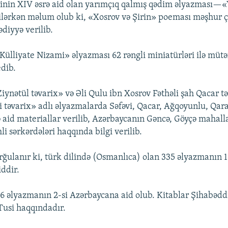
inin XIV əsrə aid olan yarımçıq qalmış qədim əlyazması—«
lərkən məlum olub ki, «Xosrov və Şirin» poeması məşhur ç
diyyə verilib.
Külliyate Nizami» əlyazması 62 rəngli miniatürləri ilə mütə
edib.
Ziynətül təvarix» və Əli Qulu ibn Xosrov Fəthəli şah Qacar t
ri təvarix» adlı əlyazmalarda Səfəvi, Qacar, Ağqoyunlu, Qar
ə aid materiallar verilib, Azərbaycanın Gəncə, Göyçə mahall
li sərkərdələri haqqında bilgi verilib.
ulanır ki, türk dilində (Osmanlıca) olan 335 əlyazmanın 1
ddir.
96 əlyazmanın 2-si Azərbaycana aid olub. Kitablar Şihabədd
Tusi haqqındadır.