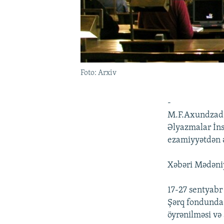
Foto: Arxiv
-
M.F.Axundzadə
Əlyazmalar İn
ezamiyyətdən ə
Xəbəri Mədəniy
17-27 sentyabr
Şərq fondunda 
öyrənilməsi və 