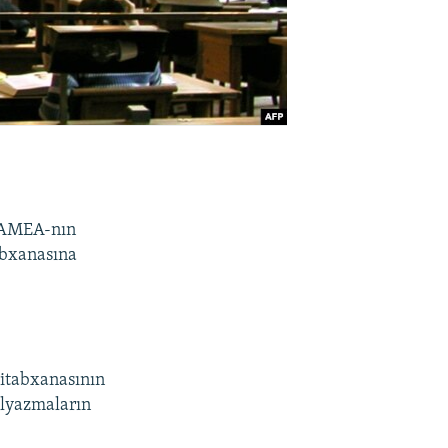
AMEA-nın
abxanasına
Kitabxanasının
əlyazmaların