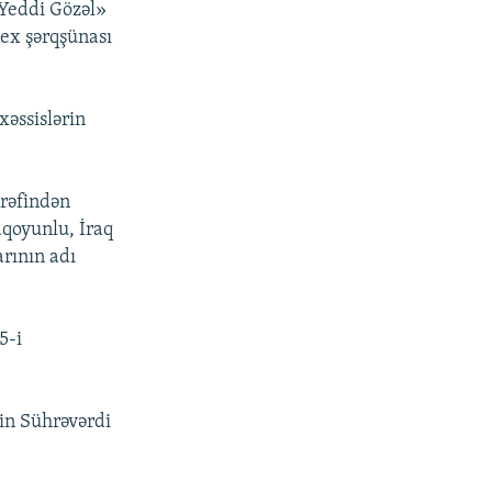
Yeddi Gözəl»
ex şərqşünası
xəssislərin
ərəfindən
aqoyunlu, İraq
arının adı
5-i
in Sührəvərdi