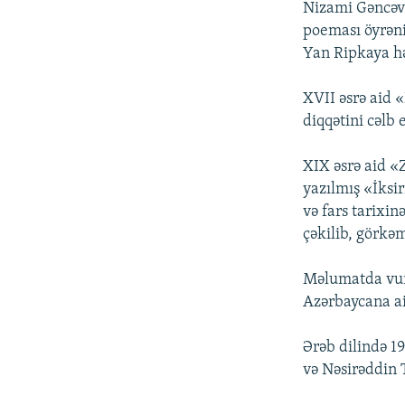
Nizami Gəncəv
poeması öyrəni
Yan Ripkaya hə
XVII əsrə aid «
diqqətini cəlb 
XIX əsrə aid «
yazılmış «İksi
və fars tarixin
çəkilib, görkəm
Məlumatda vurğ
Azərbaycana ai
Ərəb dilində 1
və Nəsirəddin 