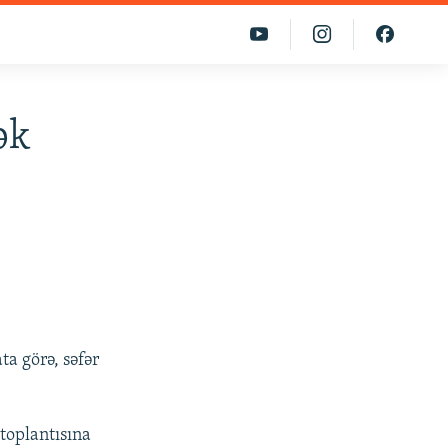
ək
ta görə, səfər
 toplantısına