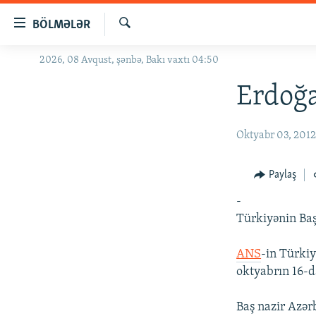
Keçid
BÖLMƏLƏR
linkləri
Axtar
Əsas
2026, 08 Avqust, şənbə, Bakı vaxtı 04:50
GÜNDƏM
məzmuna
#İZAHLA
Erdoğa
qayıt
Əsas
KORRUPSIOMETR
naviqasiyaya
Oktyabr 03, 201
#ƏSLINDƏ
qayıt
Axtarışa
FƏRQƏ BAX
Paylaş
keç
QANUNI DOĞRU
-
ARAŞDIRMA
Türkiyənin Baş
MULTIMEDIA
ANS
-in Türkiy
RADIO ARXIV
VIDEO
oktyabrın 16-d
HAQQIMIZDA
FOTOQALEREYA
OXU ZALI
Baş nazir Azər