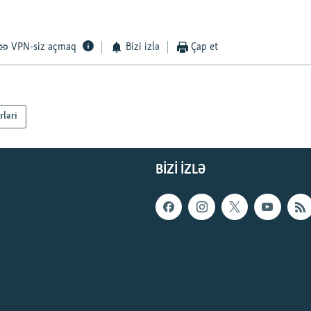
VPN-siz açmaq
Bizi izlə
Çap et
rləri
BIZI IZLƏ