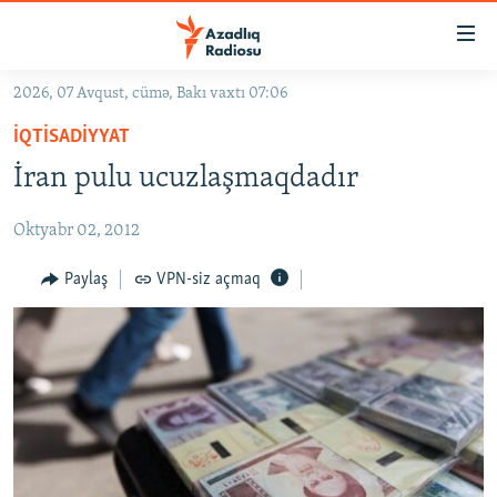
Keçid
linkləri
Əsas
2026, 07 Avqust, cümə, Bakı vaxtı 07:06
məzmuna
GÜNDƏM
İQTISADIYYAT
qayıt
#İZAHLA
Əsas
İran pulu ucuzlaşmaqdadır
KORRUPSIOMETR
naviqasiyaya
qayıt
Oktyabr 02, 2012
#ƏSLINDƏ
Axtarışa
FƏRQƏ BAX
Paylaş
VPN-siz açmaq
keç
QANUNI DOĞRU
ARAŞDIRMA
MULTIMEDIA
RADIO ARXIV
VIDEO
HAQQIMIZDA
FOTOQALEREYA
OXU ZALI