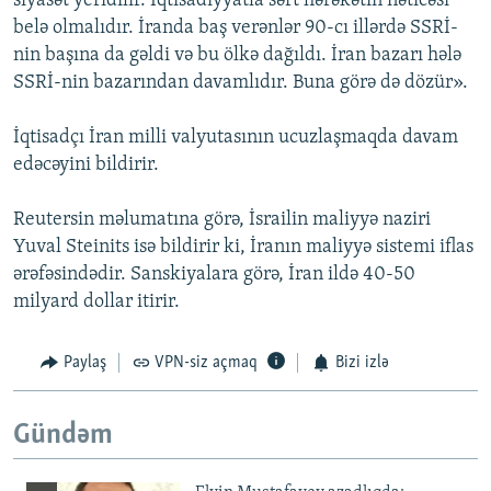
siyasət yeridilir. İqtisadiyyatla sərt hərəkətin nəticəsi
belə olmalıdır. İranda baş verənlər 90-cı illərdə SSRİ-
nin başına da gəldi və bu ölkə dağıldı. İran bazarı hələ
SSRİ-nin bazarından davamlıdır. Buna görə də dözür».
İqtisadçı İran milli valyutasının ucuzlaşmaqda davam
edəcəyini bildirir.
Reutersin məlumatına görə, İsrailin maliyyə naziri
Yuval Steinits isə bildirir ki, İranın maliyyə sistemi iflas
ərəfəsindədir. Sanskiyalara görə, İran ildə 40-50
milyard dollar itirir.
Paylaş
VPN-siz açmaq
Bizi izlə
Gündəm