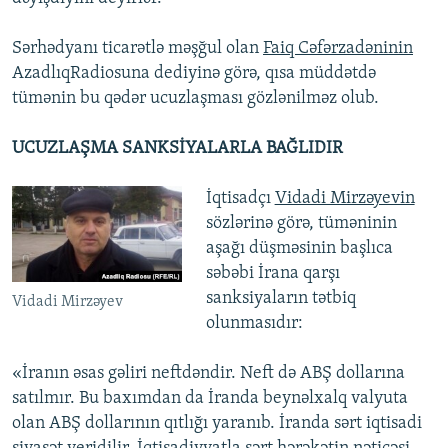
Sərhədyanı ticarətlə məşğul olan
Faiq Cəfərzadəninin
AzadlıqRadiosuna dediyinə görə, qısa müddətdə
tümənin bu qədər ucuzlaşması gözlənilməz olub.
UCUZLAŞMA SANKSİYALARLA BAĞLIDIR
İqtisadçı
Vidadi Mirzəyevin
sözlərinə görə, tüməninin
aşağı düşməsinin başlıca
səbəbi İrana qarşı
sanksiyaların tətbiq
Vidadi Mirzəyev
olunmasıdır:
«İranın əsas gəliri neftdəndir. Neft də ABŞ dollarına
satılmır. Bu baxımdan da İranda beynəlxalq valyuta
olan ABŞ dollarının qıtlığı yaranıb. İranda sərt iqtisadi