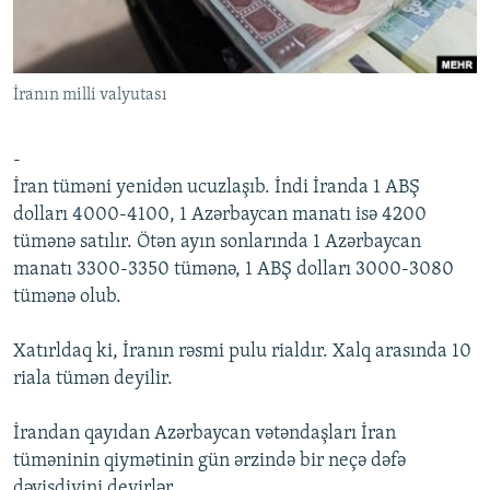
İNFOQRAFIKA
AZƏRBAYCAN ƏDƏBIYYATI KITABXANASI
MISSIYAMIZ
BIZI IZLƏ
KARIKATURA
İSLAM VƏ DEMOKRATIYA
PEŞƏ ETIKASI VƏ JURNALISTIKA STANDARTLARIMIZ
İranın milli valyutası
İZ - MƏDƏNIYYƏT PROQRAMI
MATERIALLARIMIZDAN ISTIFADƏ
AZADLIQRADIOSU MOBIL TELEFONUNUZDA
RFE/RL-in bütün saytları
-
BIZIMLƏ ƏLAQƏ
İran tüməni yenidən ucuzlaşıb. İndi İranda 1 ABŞ
dolları 4000-4100, 1 Azərbaycan manatı isə 4200
XƏBƏR BÜLLETENLƏRIMIZ
tümənə satılır. Ötən ayın sonlarında 1 Azərbaycan
manatı 3300-3350 tümənə, 1 ABŞ dolları 3000-3080
tümənə olub.
Xatırldaq ki, İranın rəsmi pulu rialdır. Xalq arasında 10
riala tümən deyilir.
İrandan qayıdan Azərbaycan vətəndaşları İran
tüməninin qiymətinin gün ərzində bir neçə dəfə
dəyişdiyini deyirlər.