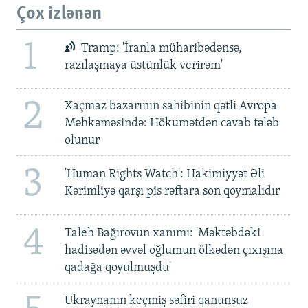
Çox izlənən
1
Tramp: 'İranla müharibədənsə,
razılaşmaya üstünlük verirəm'
2
Xaçmaz bazarının sahibinin qətli Avropa
Məhkəməsində: Hökumətdən cavab tələb
olunur
3
'Human Rights Watch': Hakimiyyət Əli
Kərimliyə qarşı pis rəftara son qoymalıdır
4
Taleh Bağırovun xanımı: 'Məktəbdəki
hadisədən əvvəl oğlumun ölkədən çıxışına
qadağa qoyulmuşdu'
Ukraynanın keçmiş səfiri qanunsuz