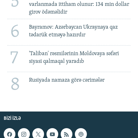
5
varlanmada ittiham olunur: 134 min dollar
girov ödəməlidir
6
Bayramov: Azərbaycan Ukraynaya qaz
tədarük etməyə hazırdır
7
'Taliban' rəsmilərinin Moldovaya səfəri
siyasi qalmaqal yaradıb
8
Rusiyada namaza görə cərimələr
BIZI IZLƏ