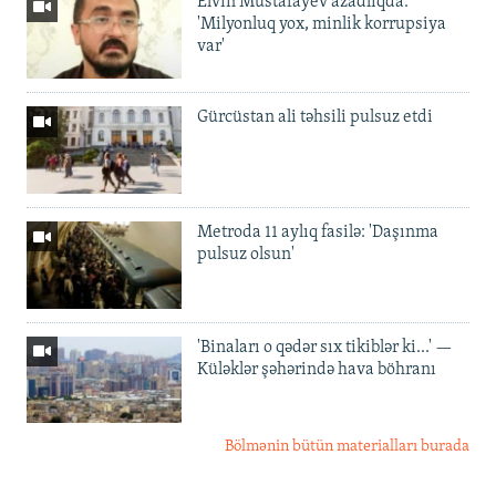
Elvin Mustafayev azadlıqda:
'Milyonluq yox, minlik korrupsiya
var'
Gürcüstan ali təhsili pulsuz etdi
Metroda 11 aylıq fasilə: 'Daşınma
pulsuz olsun'
'Binaları o qədər sıx tikiblər ki...' —
Küləklər şəhərində hava böhranı
Bölmənin bütün materialları burada