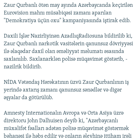
Zaur Qurbanlı ötən may ayında Azərbaycanda keçirilən
İNFOQRAFIKA
AZƏRBAYCAN ƏDƏBIYYATI KITABXANASI
MISSIYAMIZ
BIZI IZLƏ
Eurovision mahnı müsabiqəsi zamanı aparılan
KARIKATURA
İSLAM VƏ DEMOKRATIYA
PEŞƏ ETIKASI VƏ JURNALISTIKA STANDARTLARIMIZ
"Demokratiya üçün oxu" kampaniyasında iştirak edib.
İZ - MƏDƏNIYYƏT PROQRAMI
MATERIALLARIMIZDAN ISTIFADƏ
Daxili İşlər Nazirliyinən AzadlıqRadiosuna bildirilib ki,
AZADLIQRADIOSU MOBIL TELEFONUNUZDA
RFE/RL-in bütün saytları
Zaur Qurbanlı narkotik vasitələrin qanunsuz dövriyyəsi
BIZIMLƏ ƏLAQƏ
ilə əlaqədar daxil olan əməliyyat məlumatı əsasında
saxlanılıb. Saxlanarklən polisə müqavimət göstərib, -
XƏBƏR BÜLLETENLƏRIMIZ
nazilrik bildirib.
NİDA Vətəndaş Hərəkatının üzvü Zaur Qurbanlının iş
yerində axtarış zamanı qanunsuz sənədlər və digər
əşyalar da götürülüb.
Amnesty Internationalın Avropa və Orta Asiya üzrə
direktoru John Dalhuisen deyib ki, "Azərbaycanlı
müxalifət fəalları adətən polisə müqavimət göstərmək
bəhanəsi ilə həbs edilir və onların əleyhinə ittiham irəli