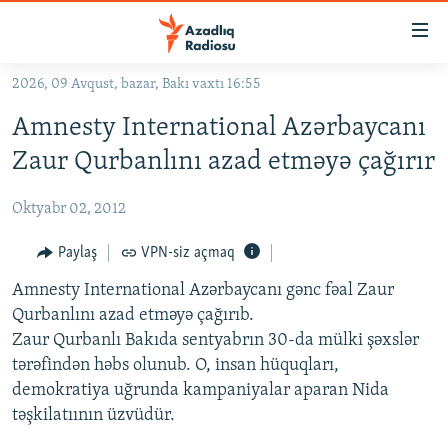
Keçid
linkləri
Əsas
2026, 09 Avqust, bazar, Bakı vaxtı 16:55
məzmuna
GÜNDƏM
Amnesty International Azərbaycanı
qayıt
#İZAHLA
Əsas
Zaur Qurbanlını azad etməyə çağırır
KORRUPSIOMETR
naviqasiyaya
qayıt
Oktyabr 02, 2012
#ƏSLINDƏ
Axtarışa
FƏRQƏ BAX
Paylaş
VPN-siz açmaq
keç
QANUNI DOĞRU
Amnesty International Azərbaycanı gənc fəal Zaur
Qurbanlını azad etməyə çağırıb.
ARAŞDIRMA
Zaur Qurbanlı Bakıda sentyabrın 30-da mülki şəxslər
MULTIMEDIA
tərəfindən həbs olunub. O, insan hüquqları,
demokratiya uğrunda kampaniyalar aparan Nida
RADIO ARXIV
VIDEO
təşkilatıının üzvüdür.
HAQQIMIZDA
FOTOQALEREYA
OXU ZALI