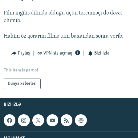
İNFOQRAFIKA
AZƏRBAYCAN ƏDƏBIYYATI KITABXANASI
MISSIYAMIZ
BIZI IZLƏ
Film ingilis dilində olduğu üçün tərcüməçi də dəvət
KARIKATURA
İSLAM VƏ DEMOKRATIYA
PEŞƏ ETIKASI VƏ JURNALISTIKA STANDARTLARIMIZ
olunub.
İZ - MƏDƏNIYYƏT PROQRAMI
MATERIALLARIMIZDAN ISTIFADƏ
Hakim öz qərarını filmə tam baxandan sonra verib.
AZADLIQRADIOSU MOBIL TELEFONUNUZDA
RFE/RL-in bütün saytları
BIZIMLƏ ƏLAQƏ
Paylaş
VPN-siz açmaq
Bizi izlə
XƏBƏR BÜLLETENLƏRIMIZ
This item is part of
Dünya xəbərləri
BIZI IZLƏ