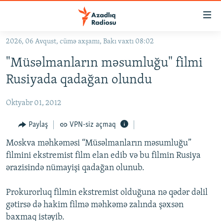
Keçid
linkləri
Əsas
2026, 06 Avqust, cümə axşamı, Bakı vaxtı 08:02
məzmuna
GÜNDƏM
"Müsəlmanların məsumluğu" filmi
qayıt
#İZAHLA
Əsas
Rusiyada qadağan olundu
KORRUPSIOMETR
naviqasiyaya
qayıt
Oktyabr 01, 2012
#ƏSLINDƏ
Axtarışa
FƏRQƏ BAX
Paylaş
VPN-siz açmaq
keç
QANUNI DOĞRU
Moskva məhkəməsi “Müsəlmanların məsumluğu”
filmini ekstremist film elan edib və bu filmin Rusiya
ARAŞDIRMA
ərazisində nümayişi qadağan olunub.
MULTIMEDIA
Prokurorluq filmin ekstremist olduğuna nə qədər dəlil
RADIO ARXIV
VIDEO
gətirsə də hakim filmə məhkəmə zalında şəxsən
HAQQIMIZDA
FOTOQALEREYA
OXU ZALI
baxmaq istəyib.