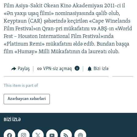
Film Asiya-Sakit Okean Kino Akademiyası 2011-ci il
«Ən yaxşı uşaq filmi» nominasiyasında qalib olub,
Keyptaun (CAR) şəhərində keçirilən «Cape Winelands
Film Festival»ın Qran-pri mükafatını və ABŞ-ın «World
Fest – Houston International Film Festival»ında
«Platinum Remi» mükafatını əldə edib. Bundan başqa
film «Humay» Milli Mükafatının da laureatı olub.
Paylaş
VPN-siz açmaq
Bizi izlə
This item is part of
Azərbaycan xəbərləri
BIZI IZLƏ