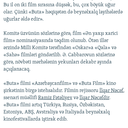
Bu il on iki film sırasına düşsək, bu, çox böyük uğur
İNFOQRAFIKA
AZƏRBAYCAN ƏDƏBIYYATI KITABXANASI
MISSIYAMIZ
BIZI IZLƏ
olar. Çünki «Buta» həqiqətən də beynəlxalq layihələrdə
KARIKATURA
İSLAM VƏ DEMOKRATIYA
PEŞƏ ETIKASI VƏ JURNALISTIKA STANDARTLARIMIZ
uğurlar əldə edir».
İZ - MƏDƏNIYYƏT PROQRAMI
MATERIALLARIMIZDAN ISTIFADƏ
Komitə üzvünün sözlərinə görə, film «Ən yaxşı xarici
AZADLIQRADIOSU MOBIL TELEFONUNUZDA
RFE/RL-in bütün saytları
film» nominasiyasında təqdim olunub. Ötən illər
BIZIMLƏ ƏLAQƏ
ərzində Milli Komitə tərəfindən «Oskar»a «Qala» və
«Sahə» filmləri göndərilib. Ə. Cabbarovun sözlərinə
XƏBƏR BÜLLETENLƏRIMIZ
görə, növbəti mərhələnin yekunları dekabr ayında
açıqlanacaq.
«Buta» filmi «Azərbaycanfilm» və «Buta Film» kino
şirkətinin birgə istehsalıdır. Filmin rejissoru
İlqar Nəcəf
,
ssenari müəllifi
Ramiz Fətəliyev
və
İlqar Nəcəfdir
.
«Buta» filmi artıq Türkiyə, Rusiya, Özbəkistan,
Estoniya, ABŞ, Avstraliya və İtaliyada beynəlxalq
kinofestivallarda iştirak edib.