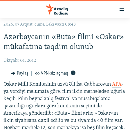
Keçid
linkləri
Əsas
2026, 07 Avqust, cümə, Bakı vaxtı 08:48
məzmuna
GÜNDƏM
Azərbaycanın «Buta» filmi «Oskar»
qayıt
#İZAHLA
Əsas
mükafatına təqdim olunub
KORRUPSIOMETR
naviqasiyaya
qayıt
Oktyabr 01, 2012
#ƏSLINDƏ
Axtarışa
FƏRQƏ BAX
Paylaş
VPN-siz açmaq
keç
QANUNI DOĞRU
Oskar Milli Komitəsinin üzvü
Əli İsa Cabbarovun
APA
-
ya verdiyi məlumata görə, film ilkin mərhələdən uğurla
ARAŞDIRMA
keçib. Film beynəlxalq festival və müsabiqələrdə
MULTIMEDIA
qazandığı uğurlara görə komitənin seçimi ilə
Amerikaya göndərilib: «Buta» filmi artıq «Oskar»ın
RADIO ARXIV
VIDEO
ilkin siyahısına daxil edilib və bu siyahıda 40 film var.
HAQQIMIZDA
FOTOQALEREYA
OXU ZALI
Növbəti mərhələ 12, son mərhələyə isə beş film keçəcək.