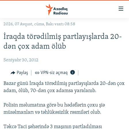
Keçid
linkləri
Əsas
2026, 07 Avqust, cümə, Bakı vaxtı 08:58
məzmuna
GÜNDƏM
İraqda törədilmiş partlayışlarda 20-
qayıt
#İZAHLA
Əsas
dən çox adam ölüb
KORRUPSIOMETR
naviqasiyaya
qayıt
Sentyabr 30, 2012
#ƏSLINDƏ
Axtarışa
FƏRQƏ BAX
Paylaş
VPN-siz açmaq
keç
QANUNI DOĞRU
Bazar günü İraqda törədilmiş partlayışlarda 20-dən çox
adam, ölüb, 70-dən çox adamsa yaralanıb.
ARAŞDIRMA
MULTIMEDIA
Polisin məlumatına görə bu hədəflərin çoxu şiə
müsəlmanları və təhlükəsizlik rəsmiləri olub.
RADIO ARXIV
VIDEO
HAQQIMIZDA
FOTOQALEREYA
OXU ZALI
Təkcə Taci şəhərində 3 maşının partladılması