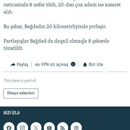
nəticəsində 8 nəfər ölüb, 20-dən çox adam isə xəsarət
İNFOQRAFIKA
AZƏRBAYCAN ƏDƏBIYYATI KITABXANASI
MISSIYAMIZ
BIZI IZLƏ
alıb.
KARIKATURA
İSLAM VƏ DEMOKRATIYA
PEŞƏ ETIKASI VƏ JURNALISTIKA STANDARTLARIMIZ
Bu şəhər, Bağdadın 20 kilometrliyində yerləşir.
İZ - MƏDƏNIYYƏT PROQRAMI
MATERIALLARIMIZDAN ISTIFADƏ
AZADLIQRADIOSU MOBIL TELEFONUNUZDA
RFE/RL-in bütün saytları
Partlayışlar Bağdad da daqxil olmaqla 8 şəhərdə
BIZIMLƏ ƏLAQƏ
törədilib.
XƏBƏR BÜLLETENLƏRIMIZ
Paylaş
VPN-siz açmaq
Bizi izlə
This item is part of
Dünya xəbərləri
BIZI IZLƏ