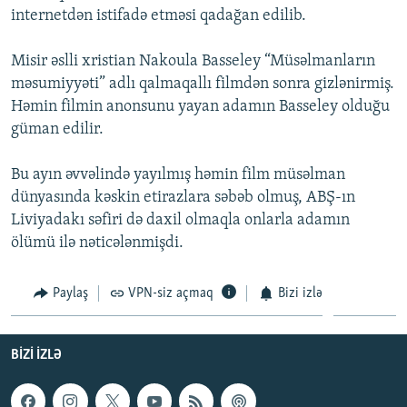
internetdən istifadə etməsi qadağan edilib.
İNFOQRAFIKA
AZƏRBAYCAN ƏDƏBIYYATI KITABXANASI
MISSIYAMIZ
BIZI IZLƏ
KARIKATURA
İSLAM VƏ DEMOKRATIYA
PEŞƏ ETIKASI VƏ JURNALISTIKA STANDARTLARIMIZ
Misir əslli xristian Nakoula Basseley “Müsəlmanların
məsumiyyəti” adlı qalmaqallı filmdən sonra gizlənirmiş.
İZ - MƏDƏNIYYƏT PROQRAMI
MATERIALLARIMIZDAN ISTIFADƏ
Həmin filmin anonsunu yayan adamın Basseley olduğu
AZADLIQRADIOSU MOBIL TELEFONUNUZDA
RFE/RL-in bütün saytları
güman edilir.
BIZIMLƏ ƏLAQƏ
Bu ayın əvvəlində yayılmış həmin film müsəlman
XƏBƏR BÜLLETENLƏRIMIZ
dünyasında kəskin etirazlara səbəb olmuş, ABŞ-ın
Liviyadakı səfiri də daxil olmaqla onlarla adamın
ölümü ilə nəticələnmişdi.
Paylaş
VPN-siz açmaq
Bizi izlə
BIZI IZLƏ