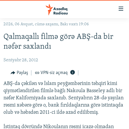
Keçid
linkləri
Əsas
2026, 06 Avqust, cümə axşamı, Bakı vaxtı 19:06
məzmuna
GÜNDƏM
Qalmaqallı filmə görə ABŞ-da bir
qayıt
#İZAHLA
Əsas
nəfər saxlandı
KORRUPSIOMETR
naviqasiyaya
qayıt
Sentyabr 28, 2012
#ƏSLINDƏ
Axtarışa
FƏRQƏ BAX
Paylaş
VPN-siz açmaq
keç
QANUNI DOĞRU
ABŞ-da çəkilən və İslam peyğəmbərinin təhqiri kimi
qiymətləndirilən filmlə bağlı Nakoula Basseley adlı bir
ARAŞDIRMA
nəfər Kaliforniyada saxlanıb. Sentyabrın 28-də yayılan
MULTIMEDIA
rəsmi xəbərə görə o, bank fırıldaqlarına görə istintaqda
olub və həbsdən 2011-ci ildə azad edilibmiş.
RADIO ARXIV
VIDEO
HAQQIMIZDA
FOTOQALEREYA
OXU ZALI
İstintaq dövründə Nikoulanın rəsmi icazə olmadan