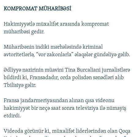
KOMPROMAT MÜHARİBƏSİ
Hakimiyyətlə müxalifət arasında kompromat
müharibəsi gedir.
Müharibənin indiki mərhələsində kriminal
avtoritetlərlə, “vor zakonlarla” əlaqələr gündəliyə gəlib.
Ədliyyə nazirinin müavini Tina Burcaliani jurnalistlərə
bildirdi ki, Fransadadır, orda polisdən sənədləri alıb
Tbilisiyə gəlir.
Fransa jandarmeriyasından alınan qısa videonu
hakimiyyət bir neçə saat sonra televiziya ilə nümayiş
etdirdi.
Videoda görünür ki, müxalifət liderlərindən olan Qoqa