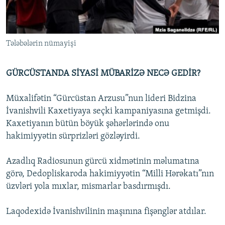
İNFOQRAFIKA
AZƏRBAYCAN ƏDƏBIYYATI KITABXANASI
MISSIYAMIZ
BIZI IZLƏ
KARIKATURA
İSLAM VƏ DEMOKRATIYA
PEŞƏ ETIKASI VƏ JURNALISTIKA STANDARTLARIMIZ
Tələbələrin nümayişi
İZ - MƏDƏNIYYƏT PROQRAMI
MATERIALLARIMIZDAN ISTIFADƏ
AZADLIQRADIOSU MOBIL TELEFONUNUZDA
RFE/RL-in bütün saytları
GÜRCÜSTANDA SİYASİ MÜBARİZƏ NECƏ GEDİR?
BIZIMLƏ ƏLAQƏ
Müxalifətin “Gürcüstan Arzusu”nun lideri Bidzina
XƏBƏR BÜLLETENLƏRIMIZ
İvanishvili Kaxetiyaya seçki kampaniyasına getmişdi.
Kaxetiyanın bütün böyük şəhərlərində onu
hakimiyyətin sürprizləri gözləyirdi.
Azadlıq Radiosunun gürcü xidmətinin məlumatına
görə, Dedopliskaroda hakimiyyətin “Milli Hərəkatı”nın
üzvləri yola mıxlar, mismarlar basdırmışdı.
Laqodexidə İvanishvilinin maşınına fişənglər atdılar.