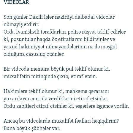
VİDEOLAR
Son günlər Daxili İşlər nazirliyi dalbadal videolar
nümayiş etdirir.
Orda İvanishvili tərəfdarları polisə rüşvət təklif edirlər
ki, pozuntular haqda öz etiraflarını bildirsinlər və
yaxud hakimiyyət nümayəndələrinin nə ilə məşğul
olduğuna casusluq etsinlər.
Bir videoda məmura böyük pul təklif olunur ki,
müxalifətin mitinqində çıxıb, etiraf etsin.
Hakimlərə təklif olunur ki, məhkəmə qəraraını
yuxarıların əmri ilə verdiklərini etiraf etsinlər.
Ordu zabitləri etiraf etsinlər ki, əsgərlərə işgəncə verilir.
Ancaq bu videolarda müxalifət fəalları həqiqdirmi?
Buna böyük şübhələr var.