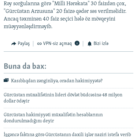
Rəy sorğularına görə "Milli Hərəkata" 30 faizdən çox,
"Gürcüstan Arzusuna" 20 faizə qədər səs verilməlidir.
Ancaq təxminən 40 faiz seçici hələ öz mövqeyini
müəyyənləşdirməyib.
Paylaş
VPN-siz açmaq
Bizi izlə
Buna da bax:
Kasıblıqdan zənginliyə, oradan hakimiyyətə?
Gürcüstan müxalifətinin lideri dövlət büdcəsinə 48 milyon
dollar ödəyir
Gürcüstan hakimiyyəti müxalifətin hesablarının
dondurulmadığını deyir
İşgəncə faktına görə Gürcüstanın daxili işlər naziri istefa verib