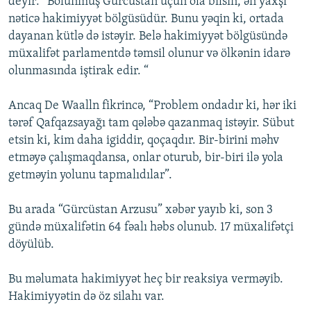
deyir: “Bölünmüş Gürcüstan üçün ola bilsin, ən yaxşı
nəticə hakimiyyət bölgüsüdür. Bunu yəqin ki, ortada
dayanan kütlə də istəyir. Belə hakimiyyət bölgüsündə
müxalifət parlamentdə təmsil olunur və ölkənin idarə
olunmasında iştirak edir. “
Ancaq De Waalln fikrincə, “Problem ondadır ki, hər iki
tərəf Qafqazsayağı tam qələbə qazanmaq istəyir. Sübut
etsin ki, kim daha igiddir, qoçaqdır. Bir-birini məhv
etməyə çalışmaqdansa, onlar oturub, bir-biri ilə yola
getməyin yolunu tapmalıdılar”.
Bu arada “Gürcüstan Arzusu” xəbər yayıb ki, son 3
gündə müxalifətin 64 fəalı həbs olunub. 17 müxalifətçi
döyülüb.
Bu məlumata hakimiyyət heç bir reaksiya verməyib.
Hakimiyyətin də öz silahı var.