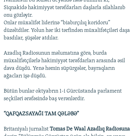
İvanishvili bu sözləri deyəndə hələ bilmirdi ki,
Siqnakidə hakimiyyət tərəfdarları daşlarla silahlanıb
onu gözləyir.
Onlar müxalifət liderinə “biabırçılıq koridoru”
düzəltdilər. Yolun hər iki tərfindən müxalifətçiləri daşa
basdılar, şüşələr atdılar.
Azadlıq Radiosunun məlumatına görə, burda
müxalifətçilərlə hakimiyyət tərəfdarları arasında əsil
dava düşdü. Yenə həmin süpürgələr, bayraqların
ağacları işə düşdü.
Bütün bunlar oktyabrın 1-i Gürcüstanda parlament
seçkiləri ərəfəsində baş verənlərdir.
“QAFQAZSAYAĞI TAM QƏLƏBƏ”
Britaniyalı jurnalist
Tomas De Waal Azadlıq Radiosuna