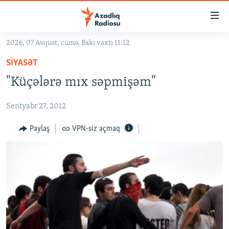
Keçid
linkləri
Əsas
2026, 07 Avqust, cümə, Bakı vaxtı 11:12
məzmuna
GÜNDƏM
SIYASƏT
qayıt
#İZAHLA
Əsas
"Küçələrə mıx səpmişəm"
KORRUPSIOMETR
naviqasiyaya
qayıt
Sentyabr 27, 2012
#ƏSLINDƏ
Axtarışa
FƏRQƏ BAX
Paylaş
VPN-siz açmaq
keç
QANUNI DOĞRU
ARAŞDIRMA
MULTIMEDIA
RADIO ARXIV
VIDEO
HAQQIMIZDA
FOTOQALEREYA
OXU ZALI