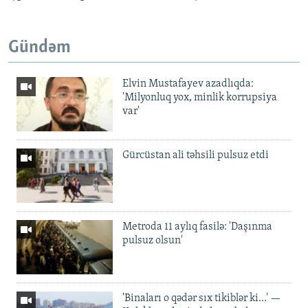
Gündəm
Elvin Mustafayev azadlıqda:
'Milyonluq yox, minlik korrupsiya
var'
Gürcüstan ali təhsili pulsuz etdi
Metroda 11 aylıq fasilə: 'Daşınma
pulsuz olsun'
'Binaları o qədər sıx tikiblər ki...' —