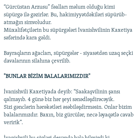
“Gürcüstan Arzusu” fəalları məlum olduğu kimi
süpürgə ilə gəzirlər. Bu, hakimiyyətdəkiləri süpürüb-
atmağın simvoludur.
Müxalifətçilərin bu süpürgələri İvanishvilinin Kaxetiya
səfərində kara gəldi.
Bayraqların ağacları, süpürgələr - siyasətdən uzaq seçki
davalarının silahına çevrilib.
"BUNLAR BİZİM BALALARIMIZDIR"
İvanishvili Kaxetiyada deyib: “Saakaşvilinin şansı
qalmayıb. 4 günə biz hər şeyi sənədləşdirəcəyik.
Sizi gənclərin hərəkətləri əsəbiləşdirməsin. Onlar bizim
balalarımızdır. Baxın, biz gürcülər, necə ləyaqətlə cavab
veririk”.