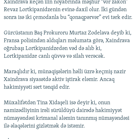
Xaindrava keçən ilin noyabrında məşhur “vor zakon”
Revaz Lortkipanidzenin evinə daxil olur. İki gündən
sonra isə iki çemodanla bu “qonaqpərvər” evi tərk edir.
Gürcüstanın Baş Prokuroru Murtaz Zodelava deyib ki,
Fransa polisindən aldıqları məlumata görə, Xaindrava
oğrubaşı Lortkipanidzedən vəd də alıb ki,
Lortkipanidze canlı qüvvə və silah verəcək.
Maraqlıdır ki, münaqişələrin həlli üzrə keçmiş nazir
Xaindrava siyasətdə aktiv iştirak eləmir. Ancaq
hakimiyyəti sərt tənqid edir.
Müxalifətdən Tina Xidaşeli isə deyir ki, onun
namizədliyinin irəli sürüldüyü dairədə hakimiyyət
nümayəndəsi krimanal aləmin tanınmış nümayəndəsi
ilə əlaqələrini gizlətmək də istəmir.