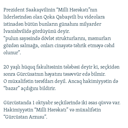
Prezident Saakaşvilinin “Milli Hərəkatı”nın
liderlərindən olan Qoka Qabaşvili bu videolara
istinadən bütün bunların günahını milyarder
İvanishvilidə gördüyünü deyir.
“pulun sayəsində dövlət strukturlarını, məmurları
gözdən salmağa, onları cinayətə təhrik etməyə cəhd
olunur”.
20 yaşlı hüquq fakultəsinin tələbəsi deyir ki, seçkidən
sonra Gürcüsatnın həyatını təsəvvür edə bilmir.
O müxalifətin tərəfdarı deyil. Ancaq hakimiyyətin də
“bazar” açdığını bildirir.
Gürcüstanda 1 oktyabr seçkilərində iki əsas qüvvə var.
Hakimiyyətin “Milli Hərəkatı” və müxalifətin
“Gürcüstan Arzusu”.