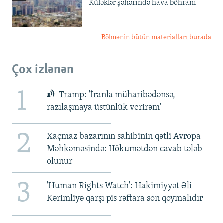
Küləklər şəhərində hava böhranı
Bölmənin bütün materialları burada
Çox izlənən
1
Tramp: 'İranla müharibədənsə,
razılaşmaya üstünlük verirəm'
2
Xaçmaz bazarının sahibinin qətli Avropa
Məhkəməsində: Hökumətdən cavab tələb
olunur
3
'Human Rights Watch': Hakimiyyət Əli
Kərimliyə qarşı pis rəftara son qoymalıdır