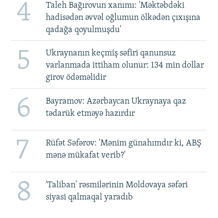
4
Taleh Bağırovun xanımı: 'Məktəbdəki
hadisədən əvvəl oğlumun ölkədən çıxışına
qadağa qoyulmuşdu'
5
Ukraynanın keçmiş səfiri qanunsuz
varlanmada ittiham olunur: 134 min dollar
girov ödəməlidir
6
Bayramov: Azərbaycan Ukraynaya qaz
tədarük etməyə hazırdır
7
Rüfət Səfərov: 'Mənim günahımdır ki, ABŞ
mənə mükafat verib?'
8
'Taliban' rəsmilərinin Moldovaya səfəri
siyasi qalmaqal yaradıb