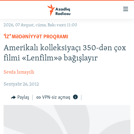
Keçid
linkləri
Əsas
2026, 07 Avqust, cümə, Bakı vaxtı 11:00
məzmuna
GÜNDƏM
"İZ" MƏDƏNIYYƏT PROQRAMI
qayıt
#İZAHLA
Əsas
Amerikalı kolleksiyaçı 350-dən çox
KORRUPSIOMETR
naviqasiyaya
filmi «Lenfilm»ə bağışlayır
qayıt
#ƏSLINDƏ
Axtarışa
Sevda İsmayıllı
FƏRQƏ BAX
keç
Sentyabr 26, 2012
QANUNI DOĞRU
ARAŞDIRMA
Paylaş
VPN-siz açmaq
MULTIMEDIA
RADIO ARXIV
VIDEO
HAQQIMIZDA
FOTOQALEREYA
OXU ZALI