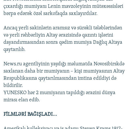
çıxardığı mumiyanı Lenin mavzoleyinin mütəxəssisləri
bərpa edərək özəl sarkofaqda saxlayırdılar.
Ancaq yerli sakinlərin aramsız və sürəkli tələblərindən
və yerli rəhbərliyin Altay ərazisində qazıntı işlərini
dayandırmasından sonra qədim mumiya Dağlıq Altaya
qaytarılıb.
News.ru agentliyinin yaydığı məlumatda Novosibirskdə
saxlanan daha bir mumiyanın – kişi mumiyasının Altay
Respublikasına qaytarılmasından imtina edildiyi də
bildirilir.
YUNESKO hər 2 mumiyanın tapıldığı ərazini dünya
mirası elan edib.
FİLMLƏRİ BAĞIŞLADI...
Amerikalı kolleksiyaçı və iş adamı Steven Krams 1917-