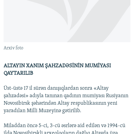
İNFOQRAFIKA
AZƏRBAYCAN ƏDƏBIYYATI KITABXANASI
MISSIYAMIZ
BIZI IZLƏ
KARIKATURA
İSLAM VƏ DEMOKRATIYA
PEŞƏ ETIKASI VƏ JURNALISTIKA STANDARTLARIMIZ
İZ - MƏDƏNIYYƏT PROQRAMI
MATERIALLARIMIZDAN ISTIFADƏ
AZADLIQRADIOSU MOBIL TELEFONUNUZDA
RFE/RL-in bütün saytları
Arxiv foto
BIZIMLƏ ƏLAQƏ
XƏBƏR BÜLLETENLƏRIMIZ
ALTAYIN XANIM ŞAHZADƏSİNİN MUMİYASI
QAYTARILIB
Üst-üstə 17 il sürən danışıqlardan sonra «Altay
şahzadəsi» adıyla tanınan qadının mumiyası Rusiyanın
Novosibirsk şəhərindən Altay respublikasının yeni
yaradılan Milli Muzeyinə gətirilib.
Miladdan öncə 5-ci, 3-cü əsrlərə aid edilən və 1994-cü
ildə Novosibirskli arxeoloqların dağlıq Altayda üzə