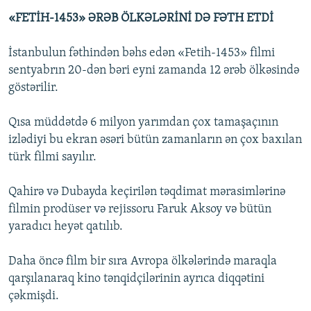
«FETİH-1453» ƏRƏB ÖLKƏLƏRİNİ DƏ FƏTH ETDİ
İstanbulun fəthindən bəhs edən «Fetih-1453» filmi
sentyabrın 20-dən bəri eyni zamanda 12 ərəb ölkəsində
göstərilir.
Qısa müddətdə 6 milyon yarımdan çox tamaşaçının
izlədiyi bu ekran əsəri bütün zamanların ən çox baxılan
türk filmi sayılır.
Qahirə və Dubayda keçirilən təqdimat mərasimlərinə
filmin prodüser və rejissoru Faruk Aksoy və bütün
yaradıcı heyət qatılıb.
Daha öncə film bir sıra Avropa ölkələrində maraqla
qarşılanaraq kino tənqidçilərinin ayrıca diqqətini
çəkmişdi.