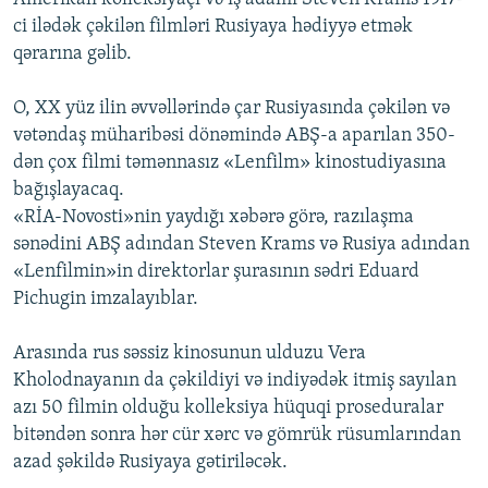
ci ilədək çəkilən filmləri Rusiyaya hədiyyə etmək
qərarına gəlib.
O, XX yüz ilin əvvəllərində çar Rusiyasında çəkilən və
vətəndaş müharibəsi dönəmində ABŞ-a aparılan 350-
dən çox filmi təmənnasız «Lenfilm» kinostudiyasına
bağışlayacaq.
«RİA-Novosti»nin yaydığı xəbərə görə, razılaşma
sənədini ABŞ adından Steven Krams və Rusiya adından
«Lenfilmin»in direktorlar şurasının sədri Eduard
Pichugin imzalayıblar.
Arasında rus səssiz kinosunun ulduzu Vera
Kholodnayanın da çəkildiyi və indiyədək itmiş sayılan
azı 50 filmin olduğu kolleksiya hüquqi proseduralar
bitəndən sonra hər cür xərc və gömrük rüsumlarından
azad şəkildə Rusiyaya gətiriləcək.