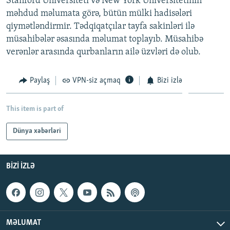
Stanford Universiteti və New York Universitetinin
İNFOQRAFIKA
AZƏRBAYCAN ƏDƏBIYYATI KITABXANASI
MISSIYAMIZ
məhdud məlumata görə, bütün mülki hadisələri
BIZI IZLƏ
qiymətləndirmir. Tədqiqatçılar tayfa sakinləri ilə
KARIKATURA
İSLAM VƏ DEMOKRATIYA
PEŞƏ ETIKASI VƏ JURNALISTIKA STANDARTLARIMIZ
müsahibələr əsasında məlumat toplayıb. Müsahibə
İZ - MƏDƏNIYYƏT PROQRAMI
MATERIALLARIMIZDAN ISTIFADƏ
verənlər arasında qurbanların ailə üzvləri də olub.
AZADLIQRADIOSU MOBIL TELEFONUNUZDA
RFE/RL-in bütün saytları
Paylaş
VPN-siz açmaq
Bizi izlə
BIZIMLƏ ƏLAQƏ
XƏBƏR BÜLLETENLƏRIMIZ
This item is part of
Dünya xəbərləri
BIZI IZLƏ
MƏLUMAT