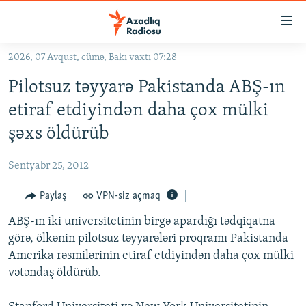
Keçid
linkləri
Əsas
2026, 07 Avqust, cümə, Bakı vaxtı 07:28
məzmuna
GÜNDƏM
Pilotsuz təyyarə Pakistanda ABŞ-ın
qayıt
#İZAHLA
Əsas
etiraf etdiyindən daha çox mülki
KORRUPSIOMETR
naviqasiyaya
şəxs öldürüb
qayıt
#ƏSLINDƏ
Axtarışa
Sentyabr 25, 2012
FƏRQƏ BAX
keç
QANUNI DOĞRU
Paylaş
VPN-siz açmaq
ARAŞDIRMA
ABŞ-ın iki universitetinin birgə apardığı tədqiqatna
görə, ölkənin pilotsuz təyyarələri proqramı Pakistanda
MULTIMEDIA
Amerika rəsmilərinin etiraf etdiyindən daha çox mülki
RADIO ARXIV
VIDEO
vətəndaş öldürüb.
HAQQIMIZDA
FOTOQALEREYA
OXU ZALI