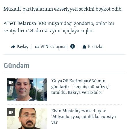
Müxalif partiyalarının əksəriyyəti seçkini boykot edib.
ATƏT Belarusa 300 müşahidəçi göndərib, onlar bu
sentyabrın 24-də öz rəyini açıqlayacaqlar.
Paylaş
VPN-siz açmaq
Bizi izlə
Gündəm
'Guya Əli Kərimliyə 850 min
göndərib' – keçmiş mühafizəçi
tutuldu, Bakıya verilə bilər
Elvin Mustafayev azadlıqda:
'Milyonluq yox, minlik korrupsiya
var'