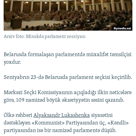
İNFOQRAFIKA
AZƏRBAYCAN ƏDƏBIYYATI KITABXANASI
MISSIYAMIZ
BIZI IZLƏ
KARIKATURA
İSLAM VƏ DEMOKRATIYA
PEŞƏ ETIKASI VƏ JURNALISTIKA STANDARTLARIMIZ
İZ - MƏDƏNIYYƏT PROQRAMI
MATERIALLARIMIZDAN ISTIFADƏ
Arxiv foto: Minskdə parlament sessiyası
AZADLIQRADIOSU MOBIL TELEFONUNUZDA
RFE/RL-in bütün saytları
BIZIMLƏ ƏLAQƏ
Belarusda formalaşan parlamentdə müxalifət təmsilçisi
XƏBƏR BÜLLETENLƏRIMIZ
yoxdur.
Sentyabrın 23-də Belarusda parlament seçkisi keçirilib.
Mərkəzi Seçki Komissiyasının açıqladığı ilkin nəticələrə
görə, 109 namizəd böyük əksəriyyətin səsini qazanıb.
Ölkə rəhbəri
Alyaksandr Lukashenka
siyasətini
dəstəkləyən «Kommunist» Partiyasından üç, «Kəndli»
partiyasından isə bir namizəd parlamentə düşüb.