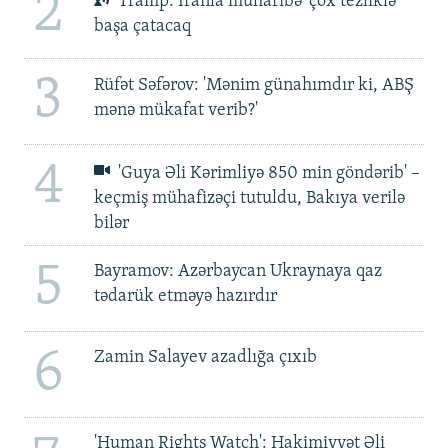
2
Tramp: İranla müharibə 'çox tezliklə'
başa çatacaq
3
Rüfət Səfərov: 'Mənim günahımdır ki, ABŞ
mənə mükafat verib?'
4
'Guya Əli Kərimliyə 850 min göndərib' –
keçmiş mühafizəçi tutuldu, Bakıya verilə
bilər
5
Bayramov: Azərbaycan Ukraynaya qaz
tədarük etməyə hazırdır
6
Zamin Salayev azadlığa çıxıb
'Human Rights Watch': Hakimiyyət Əli