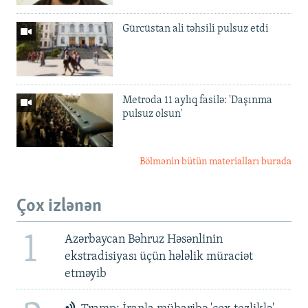
Gürcüstan ali təhsili pulsuz etdi
Metroda 11 aylıq fasilə: 'Daşınma
pulsuz olsun'
Bölmənin bütün materialları burada
Çox izlənən
1
Azərbaycan Bəhruz Həsənlinin
ekstradisiyası üçün hələlik müraciət
etməyib