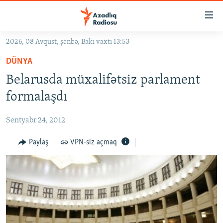
Keçid
linkləri
Əsas
2026, 08 Avqust, şənbə, Bakı vaxtı 13:53
məzmuna
GÜNDƏM
DÜNYA
qayıt
#İZAHLA
Əsas
Belarusda müxalifətsiz parlament
KORRUPSIOMETR
naviqasiyaya
formalaşdı
qayıt
#ƏSLINDƏ
Axtarışa
Sentyabr 24, 2012
FƏRQƏ BAX
keç
QANUNI DOĞRU
Paylaş
VPN-siz açmaq
ARAŞDIRMA
MULTIMEDIA
RADIO ARXIV
VIDEO
HAQQIMIZDA
FOTOQALEREYA
OXU ZALI