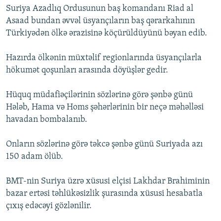
Suriya Azadlıq Ordusunun baş komandanı Riad al
İNFOQRAFIKA
AZƏRBAYCAN ƏDƏBIYYATI KITABXANASI
MISSIYAMIZ
BIZI IZLƏ
Asaad bundan əvvəl üsyançıların baş qərarkahının
KARIKATURA
İSLAM VƏ DEMOKRATIYA
PEŞƏ ETIKASI VƏ JURNALISTIKA STANDARTLARIMIZ
Türkiyədən ölkə ərazisinə köçürüldüyünü bəyan edib.
İZ - MƏDƏNIYYƏT PROQRAMI
MATERIALLARIMIZDAN ISTIFADƏ
Hazırda ölkənin müxtəlif regionlarında üsyançılarla
AZADLIQRADIOSU MOBIL TELEFONUNUZDA
RFE/RL-in bütün saytları
hökumət qoşunları arasında döyüşlər gedir.
BIZIMLƏ ƏLAQƏ
Hüquq müdafiəçilərinin sözlərinə görə şənbə günü
XƏBƏR BÜLLETENLƏRIMIZ
Hələb, Hama və Homs şəhərlərinin bir neçə məhəlləsi
havadan bombalanıb.
Onların sözlərinə görə təkcə şənbə günü Suriyada azı
150 adam ölüb.
BMT-nin Suriya üzrə xüsusi elçisi Lakhdar Brahiminin
bazar ertəsi təhlükəsizlik şurasında xüsusi hesabatla
çıxış edəcəyi gözlənilir.