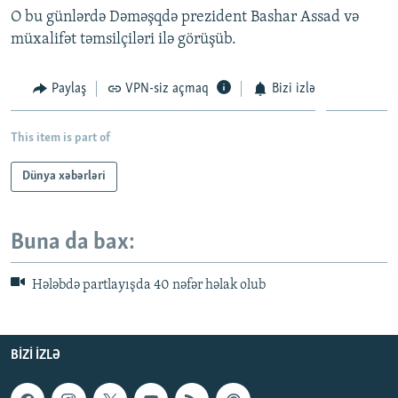
O bu günlərdə Dəməşqdə prezident Bashar Assad və
müxalifət təmsilçiləri ilə görüşüb.
Paylaş
VPN-siz açmaq
Bizi izlə
This item is part of
Dünya xəbərləri
Buna da bax:
Hələbdə partlayışda 40 nəfər həlak olub
BIZI IZLƏ