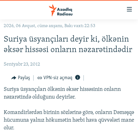
Keçid
linkləri
Əsas
2026, 06 Avqust, cümə axşamı, Bakı vaxtı 22:53
məzmuna
GÜNDƏM
Suriya üsyançıları deyir ki, ölkənin
qayıt
#İZAHLA
Əsas
əksər hissəsi onların nəzarətindədir
KORRUPSIOMETR
naviqasiyaya
qayıt
Sentyabr 23, 2012
#ƏSLINDƏ
Axtarışa
FƏRQƏ BAX
Paylaş
VPN-siz açmaq
keç
QANUNI DOĞRU
Suriya üsyançıları ölkənin əksər hissəsinin onların
nəzarətində olduğunu deyirlər.
ARAŞDIRMA
MULTIMEDIA
Komandirlərdən birinin sözlərinə görə, onların Dəməşqə
hücumuna yalnız hökumətin hərbi hava qüvvələri mane
RADIO ARXIV
VIDEO
olur.
HAQQIMIZDA
FOTOQALEREYA
OXU ZALI