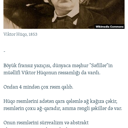
İNFOQRAFIKA
AZƏRBAYCAN ƏDƏBIYYATI KITABXANASI
MISSIYAMIZ
BIZI IZLƏ
KARIKATURA
İSLAM VƏ DEMOKRATIYA
PEŞƏ ETIKASI VƏ JURNALISTIKA STANDARTLARIMIZ
İZ - MƏDƏNIYYƏT PROQRAMI
MATERIALLARIMIZDAN ISTIFADƏ
Viktor Hüqo, 1853
AZADLIQRADIOSU MOBIL TELEFONUNUZDA
RFE/RL-in bütün saytları
BIZIMLƏ ƏLAQƏ
-
XƏBƏR BÜLLETENLƏRIMIZ
Böyük fransız yazıçısı, dünyaca məşhur "Səfillər"in
müəllifi Viktor Hüqonun rəssamlığı da vardı.
Ondan 4 mindən çox rəsm qalıb.
Hüqo rəsmlərini adətən qara qələmlə ağ kağıza çəkir,
rəsmlərin çoxu ağ-qaradır, amma rəngli şəkillər də var.
Onun rəsmlərini sürrealizm və abstrakt