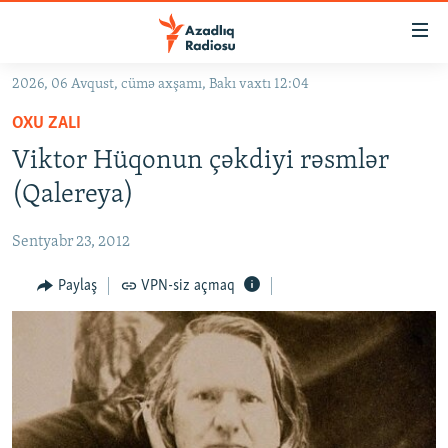
Keçid
linkləri
Əsas
2026, 06 Avqust, cümə axşamı, Bakı vaxtı 12:04
məzmuna
GÜNDƏM
OXU ZALI
qayıt
#İZAHLA
Əsas
Viktor Hüqonun çəkdiyi rəsmlər
KORRUPSIOMETR
naviqasiyaya
(Qalereya)
qayıt
#ƏSLINDƏ
Axtarışa
Sentyabr 23, 2012
FƏRQƏ BAX
keç
QANUNI DOĞRU
Paylaş
VPN-siz açmaq
ARAŞDIRMA
MULTIMEDIA
RADIO ARXIV
VIDEO
HAQQIMIZDA
FOTOQALEREYA
OXU ZALI