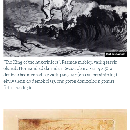
"The King of the Auxcriniers". Rəsmdə mifoloji varlıq təsvir
olunub. Normand adalarında mövcud olan əfsanəyə görə
dənizdə bədniyabəd bir varlıq yaşayır (ona su pərsinin kişi
ekvivalenti də demək olar), onu görən dənizçilərin gəmisi
fırtınaya düşür.