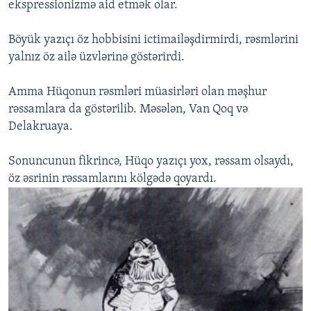
ekspressionizmə aid etmək olar.
Böyük yazıçı öz hobbisini ictimailəşdirmirdi, rəsmlərini
yalnız öz ailə üzvlərinə göstərirdi.
Amma Hüqonun rəsmləri müasirləri olan məşhur
rəssamlara da göstərilib. Məsələn, Van Qoq və
Delakruaya.
Sonuncunun fikrincə, Hüqo yazıçı yox, rəssam olsaydı,
öz əsrinin rəssamlarını kölgədə qoyardı.