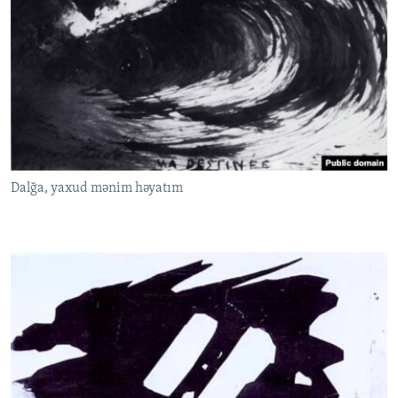
Dalğa, yaxud mənim həyatım