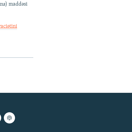
zma
) maddəsi
aciətini