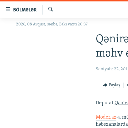
Keçid
BÖLMƏLƏR
linkləri
Axtar
Əsas
2026, 08 Avqust, şənbə, Bakı vaxtı 20:37
GÜNDƏM
məzmuna
#İZAHLA
Qənirə
qayıt
Əsas
KORRUPSIOMETR
məhv 
naviqasiyaya
#ƏSLINDƏ
qayıt
Axtarışa
FƏRQƏ BAX
Sentyabr 22, 201
keç
QANUNI DOĞRU
Paylaş
ARAŞDIRMA
-
MULTIMEDIA
Deputat
Qənir
RADIO ARXIV
VIDEO
Moder.az
-a mü
HAQQIMIZDA
FOTOQALEREYA
OXU ZALI
həbsxanalarda 