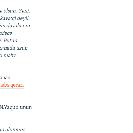
ə olsun. Yəni,
kayətçi deyil.
nim də ailəmin
indəcə
i. Bütün
sxanada uzun
tı məhv
lənən
həbs qərarı
 N.Yaqublunun
sin ölümünə