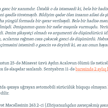
 gənc bir xanımdır. Üstəlik o da istəməzdi ki, belə bir hadis
ni qəsdlə törətməyib. Bildiyim qədər ölən insanın ailəsi də şi
ha yüngül formada bir qərar verilsəydi. Belə bir hadisə mə
lmişdi. Əmiqızımın qızını bir nəfər maşınla vurmuşdu. Yer
i. Əmim şikayətçi olmadı və arqumenti də düşündürücü id
a, acılarına rəğmən cəza çəkəcək gənci də düşünürdü. Həb
irməsini istəmirdi o gəncin və deyirdi ki, ən azı onun həya
.
stun 25-də Müsavat üzvü Aydın Acalovun ölümü ilə nəticə
sı ilə əlaqədar saxlanıb. Sentyabrın 11-də
barəsində 2 aylıq 
da qəzaya uğrayan avtomobili sürücülük hüququ olmayan
dilir.
ət Məcəlləsinin 263.2-ci (
Ehtiyatsızlıqdan zərərçəkmiş şəx