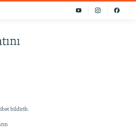
tını
ət bildirib.
arın