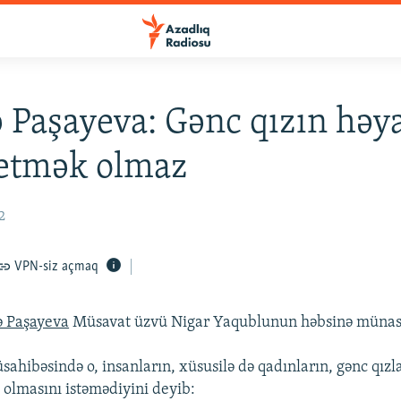
 Paşayeva: Gənc qızın həya
etmək olmaz
2
VPN-siz açmaq
ə Paşayeva
Müsavat üzvü Nigar Yaqublunun həbsinə münasib
sahibəsində o, insanların, xüsusilə də qadınların, gənc qızl
olmasını istəmədiyini deyib: