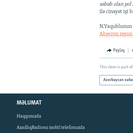
səbəb olan yol 
ilə cinayət işi 
N.Yaqublunun h
Abşeron rayon
Paylaş
This item is part of
Azərbaycan xəbə
MƏLUMAT
Haqqımızda
AzadlıqRadiosu mobil telefonuzda