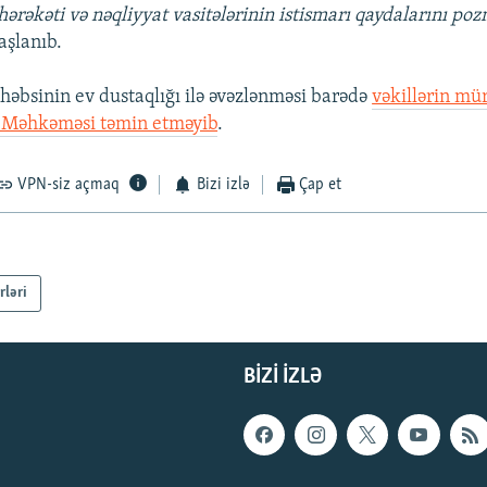
hərəkəti və nəqliyyat vasitələrinin istismarı qaydalarını po
başlanıb.
əbsinin ev dustaqlığı ilə əvəzlənməsi barədə
vəkillərin mür
 Məhkəməsi təmin etməyib
.
VPN-siz açmaq
Bizi izlə
Çap et
rləri
BIZI IZLƏ