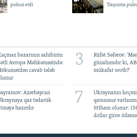
pulsuz etdi
'Daşınma pulsu
3
açmaz bazarının sahibinin
Rüfət Səfərov: 'M
qətli Avropa Məhkəməsində:
günahımdır ki, A
Hökumətdən cavab tələb
mükafat verib?'
olunur
7
Bayramov: Azərbaycan
Ukraynanın keçmiş
Ukraynaya qaz tədarük
qanunsuz varlan
tməyə hazırdır
ittiham olunur: 13
dollar girov ödəmə