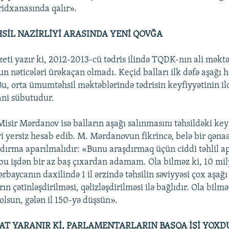
ridxanasında qalır».
HSİL NAZİRLİYİ ARASINDA YENİ QOVĞA
eti yazır ki, 2012-2013-cü tədris ilində TQDK-nın ali məkt
un nəticələri ürəkaçan olmadı. Keçid balları ilk dəfə aşağı 
Bu, orta ümumtəhsil məktəblərində tədrisin keyfiyyətinin il
ani sübutudur.
Misir Mərdanov isə balların aşağı salınmasını təhsildəki key
i yersiz hesab edib. M. Mərdanovun fikrincə, belə bir qəna
dırma aparılmalıdır: «Bunu araşdırmaq üçün ciddi təhlil 
bu işdən bir az baş çıxardan adamam. Ola bilməz ki, 10 mi
ərbaycanın daxilində 1 il ərzində təhsilin səviyyəsi çox aşağ
rın çətinləşdirilməsi, qəlizləşdirilməsi ilə bağlıdır. Ola bilməz
olsun, gələn il 150-yə düşsün».
AT YARANIR Kİ, PARLAMENTARLARIN BAŞQA İŞİ YOXDU