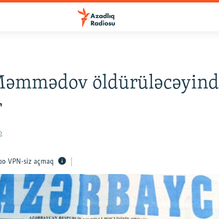
Məmmədov öldürüləcəyin
r
2
VPN-siz açmaq