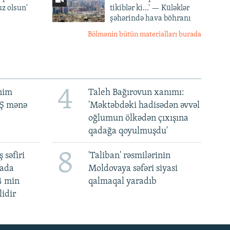
z olsun'
tikiblər ki...' — Küləklər
şəhərində hava böhranı
Bölmənin bütün materialları burada
4
ənim
Taleh Bağırovun xanımı:
BŞ mənə
'Məktəbdəki hadisədən əvvəl
oğlumun ölkədən çıxışına
qadağa qoyulmuşdu'
8
 səfiri
'Taliban' rəsmilərinin
mada
Moldovaya səfəri siyasi
4 min
qalmaqal yaradıb
lidir