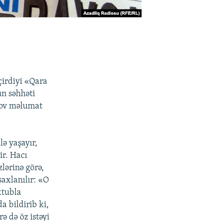
çirdiyi «Qara
n səhhəti
dov məlumat
lə yaşayır,
ir. Hacı
lərinə görə,
axlanılır: «O
ktubla
 bildirib ki,
ə də öz istəyi