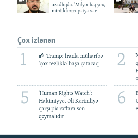
azadlıqda: 'Milyonluq yox,
minlik korrupsiya var'
Çox izlənən
1
2
X
Tramp: İranla müharibə
'çox tezliklə' başa çatacaq
5
6
'Human Rights Watch':
Hakimiyyət Əli Kərimliyə
qarşı pis rəftara son
e
qoymalıdır