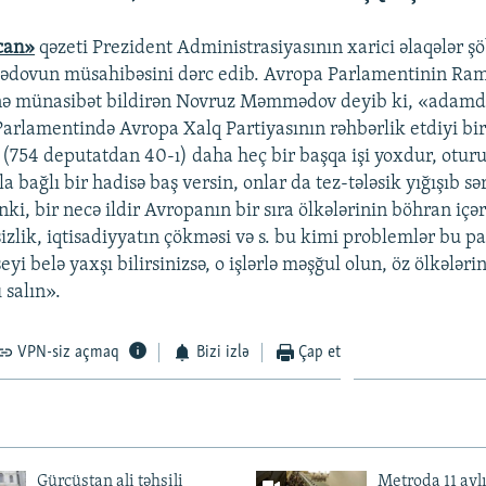
can»
qəzeti Prezident Administrasiyasının xarici əlaqələr ş
ovun müsahibəsini dərc edib. Avropa Parlamentinin Rami
nə münasibət bildirən Novruz Məmmədov deyib ki, «adamda
 Parlamentində Avropa Xalq Partiyasının rəhbərlik etdiyi bi
(754 deputatdan 40-ı) daha heç bir başqa işi yoxdur, oturu
a bağlı bir hadisə baş versin, onlar da tez-tələsik yığışıb s
anki, bir necə ildir Avropanın bir sıra ölkələrinin böhran içə
sizlik, iqtisadiyyatın çökməsi və s. bu kimi problemlər bu 
eyi belə yaxşı bilirsinizsə, o işlərlə məşğul olun, öz ölkələri
ı salın».
VPN-siz açmaq
Bizi izlə
Çap et
Gürcüstan ali təhsili
Metroda 11 aylı