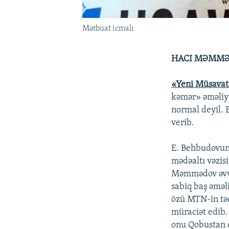
Mətbuat icmalı
HACI MƏMMƏ
«Yeni Müsava
kəmər» əməliy
normal deyil. 
verib.
E. Behbudovun 
mədəaltı vəzis
Məmmədov əvvəl
sabiq baş əməl
özü MTN-in təc
müraciət edib.
onu Qobustan q