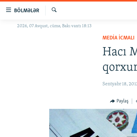
Keçid
BÖLMƏLƏR
linkləri
Axtar
Əsas
2026, 07 Avqust, cümə, Bakı vaxtı 18:13
GÜNDƏM
məzmuna
MEDIA ICMALI
#İZAHLA
qayıt
Əsas
Hacı 
KORRUPSIOMETR
naviqasiyaya
#ƏSLINDƏ
qayıt
qorxu
Axtarışa
FƏRQƏ BAX
keç
QANUNI DOĞRU
Sentyabr 18, 201
ARAŞDIRMA
Paylaş
MULTIMEDIA
RADIO ARXIV
VIDEO
HAQQIMIZDA
FOTOQALEREYA
OXU ZALI