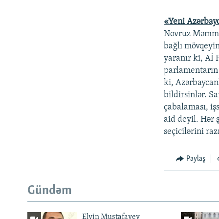
«Yeni Azərbay
Novruz Məmməd
bağlı mövqeyi
yaranır ki, Aİ
parlamentarın 
ki, Azərbaycanl
bildirsinlər. S
çabalaması, iş
aid deyil. Hər ş
seçicilərini raz
Paylaş
Gündəm
Elvin Mustafayev