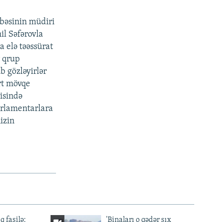
öbəsinin müdiri
l Səfərovla
 elə təəssürat
r qrup
b gözləyirlər
ərt mövqe
risində
parlamentarlara
nizin
q fasilə:
'Binaları o qədər sıx