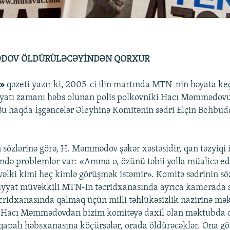
DOV ÖLDÜRÜLƏCƏYİNDƏN QORXUR
t»
qəzeti yazır ki, 2005-ci ilin martında MTN-nin həyata ke
yatı zamanı həbs olunan polis polkovniki Hacı Məmmədovu
Bu haqda İşgəncələr Əleyhinə Komitənin sədri Elçin Behbu
sözlərinə görə, H. Məmmədov şəkər xəstəsidir, qan təzyiqi i
ində problemlər var: «Amma o, özünü təbii yolla müalicə ed
ki kimi heç kimlə görüşmək istəmir». Komitə sədrinin söz
iyyat müvəkkili MTN-in təcridxanasında ayrıca kamerada s
ridxanasında qalmaq üçün milli təhlükəsizlik nazirinə mə
 Hacı Məmmədovdan bizim komitəyə daxil olan məktubda da
apalı həbsxanasına köçürsələr, orada öldürəcəklər. Ona gör