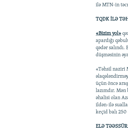
ilə MTN-in təc
TQDK İLƏ TƏ
«Bizim yol»
qəz
apardığı qəbul
qədər salındı. 
düşməsinin əy
«Təhsil naziri 
əlaqələndirməy
üçün öncə araş
lazımdır. Mən 
əhalisi olan Az
ildən-ilə sualla
keçid balı 250 
ELƏ TƏƏSSÜR