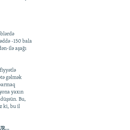
əblərdə
həddə -150 bala
dən-ilə aşağı
fiyyətlə
ətə gəlmək
aparmaq
lyona yaxın
ı düşsün. Bu,
 ki, bu il
R...