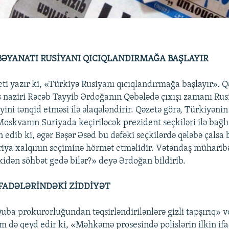
ƏYANATI RUSİYANI QICIQLANDIRMAĞA BAŞLAYIR
ti yazır ki, «Türkiyə Rusiyanı qıcıqlandırmağa başlayır». 
 naziri Rəcəb Tayyib Ərdoğanın Qəbələdə çıxışı zamanı Rus
yini tənqid etməsi ilə əlaqələndirir. Qəzetə görə, Türkiyənin
oskvanın Suriyada keçiriləcək prezident seçkiləri ilə bağlı
edib ki, əgər Bəşər Əsəd bu dəfəki seçkilərdə qələbə çalsa
riya xalqının seçiminə hörmət etməlidir. Vətəndaş müharibə
kidən söhbət gedə bilər?» deyə Ərdoğan bildirib.
İFADƏLƏRİNDƏKİ ZİDDİYƏT
ba prokurorluğundan təqsirləndirilənlərə gizli tapşırıq» ve
m də qeyd edir ki, «Məhkəmə prosesində polislərin ilkin ifad