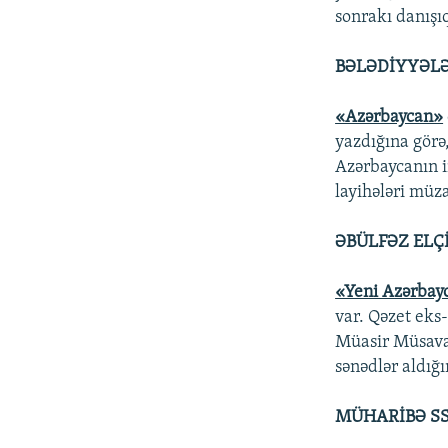
sonrakı danışı
BƏLƏDİYYƏLƏ
«Azərbaycan»
yazdığına görə
Azərbaycanın i
layihələri müza
ƏBÜLFƏZ ELÇ
«Yeni Azərbay
var. Qəzet eks
Müasir Müsavat
sənədlər aldığı
MÜHARİBƏ SS