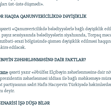
qları üst-üstə düşmədi».
R HAQDA QANUNVERİCİLİKDƏ DƏYİŞİKLİK
qəzeti «Qanunvericilikdə bələdiyyələrlə bağlı dəyişiklik edi
, payız sessiyasında bələdiyyələrin siyahısında, Torpaq məcə
nzibati-ərazi bölgüsündə qismən dəyişiklik edilməsi haqqı
kirə ediləcək.
İBƏYİN ZƏHƏRLƏNMƏSİNƏ DAİR FAKTLAR?
can»
qəzeti yazır «Əbülfəz Elçibəyin zəhərlənməsinə dair nö
-prezidentin zəhərlənməsi iddiası ilə bağlı məhkəməyə müra
 partiyasının sədri Hafis Hacıyevin Türkiyədə həkimlərdə
nı deyir.
ENARİSİ İŞƏ DÜŞƏ BİLƏR