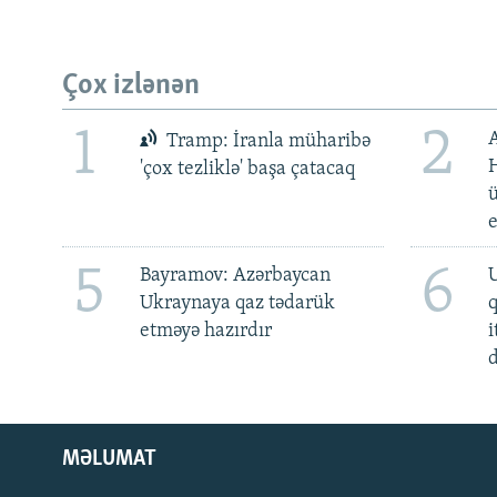
Çox izlənən
1
2
Tramp: İranla müharibə
H
'çox tezliklə' başa çatacaq
ü
5
6
Bayramov: Azərbaycan
U
Ukraynaya qaz tədarük
etməyə hazırdır
i
d
MƏLUMAT