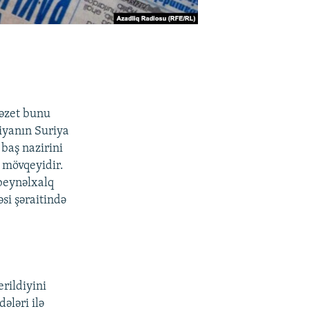
Qəzet bunu
iyanın Suriya
 baş nazirini
 mövqeyidir.
 beynəlxalq
si şəraitində
rildiyini
ələri ilə