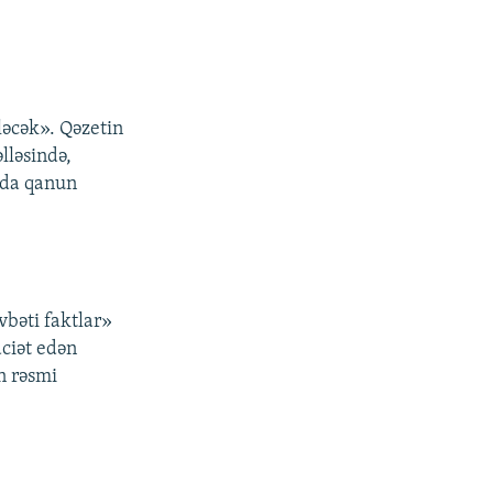
ləcək». Qəzetin
lləsində,
nda qanun
vbəti faktlar»
ciət edən
n rəsmi