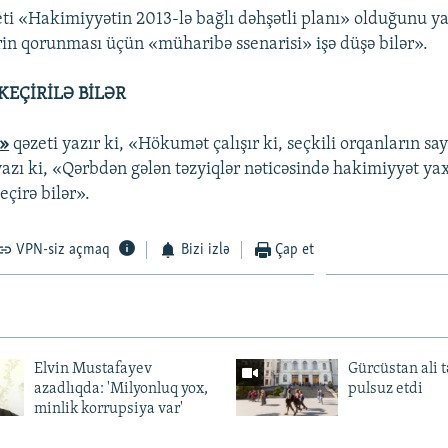
ti «Hakimiyyətin 2013-lə bağlı dəhşətli planı» olduğunu ya
rin qorunması üçün «müharibə ssenarisi» işə düşə bilər».
KEÇİRİLƏ BİLƏR
t»
qəzeti yazır ki, «Hökumət çalışır ki, seçkili orqanların say
azı ki, «Qərbdən gələn təzyiqlər nəticəsində hakimiyyət yaxı
eçirə bilər».
VPN-siz açmaq
Bizi izlə
Çap et
Elvin Mustafayev
Gürcüstan ali t
azadlıqda: 'Milyonluq yox,
pulsuz etdi
minlik korrupsiya var'