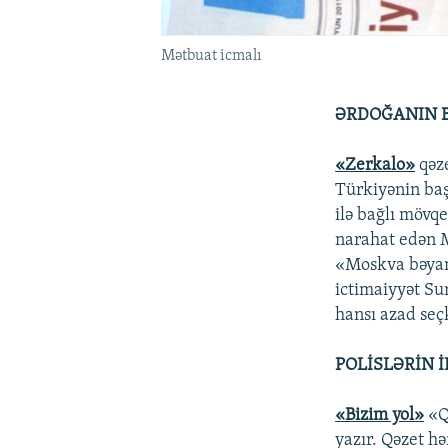
Mətbuat icmalı
ƏRDOĞANIN B
«Zerkalo»
qəze
Türkiyənin baş
ilə bağlı mövqe
narahat edən M
«Moskva bəyan 
ictimaiyyət Su
hansı azad seç
POLİSLƏRİN 
«Bizim yol»
«Qu
yazır. Qəzet hə