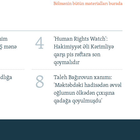
Bölmənin bütün materialları burada
4
ənim
'Human Rights Watch':
BŞ mənə
Hakimiyyət Əli Kərimliyə
qarşı pis rəftara son
qoymalıdır
8
dlığa
Taleh Bağırovun xanımı:
'Məktəbdəki hadisədən əvvəl
oğlumun ölkədən çıxışına
qadağa qoyulmuşdu'