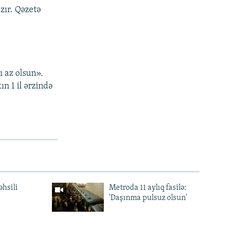
zır. Qəzetə
ı az olsun».
n 1 il ərzində
əhsili
Metroda 11 aylıq fasilə:
'Daşınma pulsuz olsun'