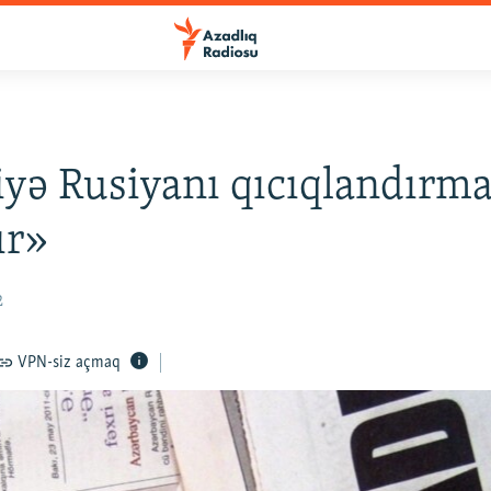
yə Rusiyanı qıcıqlandırm
ır»
2
VPN-siz açmaq