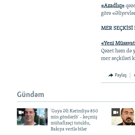
«Azadlıq»
qəze
görə «Əliyevlə
MER SEÇKİSİ 
«Yeni Müsava
Qəzet həm də y
mer seçkiləri k
Paylaş
Gündəm
'Guya Əli Kərimliyə 850
min göndərib' – keçmiş
mühafizəçi tutuldu,
Bakıya verilə bilər