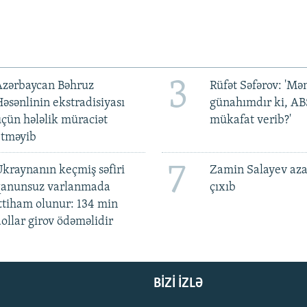
3
Azərbaycan Bəhruz
Rüfət Səfərov: 'M
əsənlinin ekstradisiyası
günahımdır ki, A
çün hələlik müraciət
mükafat verib?'
etməyib
7
kraynanın keçmiş səfiri
Zamin Salayev aza
qanunsuz varlanmada
çıxıb
ttiham olunur: 134 min
ollar girov ödəməlidir
BIZI IZLƏ