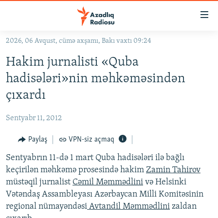
Keçid
linkləri
Əsas
2026, 06 Avqust, cümə axşamı, Bakı vaxtı 09:24
məzmuna
GÜNDƏM
Hakim jurnalisti «Quba
qayıt
#İZAHLA
Əsas
hadisələri»nin məhkəməsindən
KORRUPSIOMETR
naviqasiyaya
çıxardı
qayıt
#ƏSLINDƏ
Axtarışa
Sentyabr 11, 2012
FƏRQƏ BAX
keç
QANUNI DOĞRU
Paylaş
VPN-siz açmaq
ARAŞDIRMA
Sentyabrın 11-də 1 mart Quba hadisələri ilə bağlı
keçirilən məhkəmə prosesində hakim
Zamin Tahirov
MULTIMEDIA
müstəqil jurnalist
Cəmil Məmmədlini
və Helsinki
RADIO ARXIV
VIDEO
Vətəndaş Assambleyası Azərbaycan Milli Komitəsinin
regional nümayəndəsi
Avtandil Məmmədlini
zaldan
HAQQIMIZDA
FOTOQALEREYA
OXU ZALI