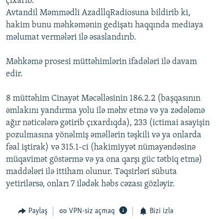
çıxarıb.
İNFOQRAFIKA
AZƏRBAYCAN ƏDƏBIYYATI KITABXANASI
MISSIYAMIZ
Avtandil Məmmədli AzadllqRadiosuna bildirib ki,
BIZI IZLƏ
hakim bunu məhkəmənin gedişatı haqqında mediaya
KARIKATURA
İSLAM VƏ DEMOKRATIYA
PEŞƏ ETIKASI VƏ JURNALISTIKA STANDARTLARIMIZ
məlumat vermələri ilə əsaslandırıb.
İZ - MƏDƏNIYYƏT PROQRAMI
MATERIALLARIMIZDAN ISTIFADƏ
Məhkəmə prosesi müttəhimlərin ifadələri ilə davam
AZADLIQRADIOSU MOBIL TELEFONUNUZDA
RFE/RL-in bütün saytları
edir.
BIZIMLƏ ƏLAQƏ
XƏBƏR BÜLLETENLƏRIMIZ
8 müttəhim Cinayət Məcəlləsinin 186.2.2 (başqasının
əmlakını yandırma yolu ilə məhv etmə və ya zədələmə
ağır nəticələrə gətirib çıxardıqda), 233 (ictimai asayişin
pozulmasına yönəlmiş əməllərin təşkili və ya onlarda
fəal iştirak) və 315.1-ci (hakimiyyət nümayəndəsinə
müqavimət göstərmə və ya ona qarşı güc tətbiq etmə)
maddələri ilə ittiham olunur. Təqsirləri sübuta
yetirilərsə, onları 7 ilədək həbs cəzası gözləyir.
Paylaş
VPN-siz açmaq
Bizi izlə