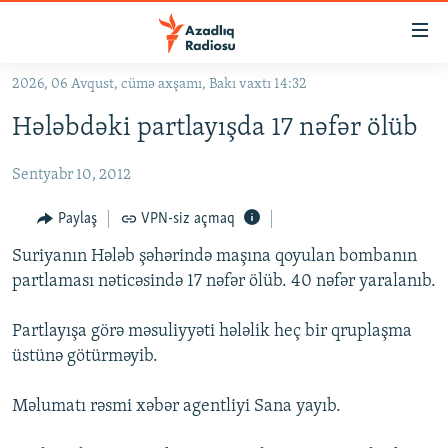
Keçid
linkləri
Əsas
2026, 06 Avqust, cümə axşamı, Bakı vaxtı 14:32
məzmuna
GÜNDƏM
Hələbdəki partlayışda 17 nəfər ölüb
qayıt
#İZAHLA
Əsas
Sentyabr 10, 2012
KORRUPSIOMETR
naviqasiyaya
qayıt
#ƏSLINDƏ
Paylaş
VPN-siz açmaq
Axtarışa
FƏRQƏ BAX
keç
Suriyanın Hələb şəhərində maşına qoyulan bombanın
partlaması nəticəsində 17 nəfər ölüb. 40 nəfər yaralanıb.
QANUNI DOĞRU
ARAŞDIRMA
Partlayışa görə məsuliyyəti hələlik heç bir qruplaşma
üstünə götürməyib.
MULTIMEDIA
RADIO ARXIV
VIDEO
Məlumatı rəsmi xəbər agentliyi Sana yayıb.
HAQQIMIZDA
FOTOQALEREYA
OXU ZALI