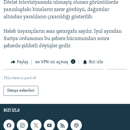
Dövlət televiziyasında nümayiş olunan görüntülərdə
İNFOQRAFIKA
AZƏRBAYCAN ƏDƏBIYYATI KITABXANASI
MISSIYAMIZ
yaxınlıqdakı binaların zərər gördüyü, dağıntılar
BIZI IZLƏ
KARIKATURA
İSLAM VƏ DEMOKRATIYA
PEŞƏ ETIKASI VƏ JURNALISTIKA STANDARTLARIMIZ
altından yaralıların çıxarıldığı göstərilib.
İZ - MƏDƏNIYYƏT PROQRAMI
MATERIALLARIMIZDAN ISTIFADƏ
Hələb üsyançıların əsas qərargahı sayılır. İyul ayından
AZADLIQRADIOSU MOBIL TELEFONUNUZDA
RFE/RL-in bütün saytları
Suriya ordusunun bu şəhərə hücumundan sonra
şəhərdə şiddətli döyüşlər gedir.
BIZIMLƏ ƏLAQƏ
XƏBƏR BÜLLETENLƏRIMIZ
Paylaş
VPN-siz açmaq
Bizi izlə
This item is part of
Dünya xəbərləri
BIZI IZLƏ