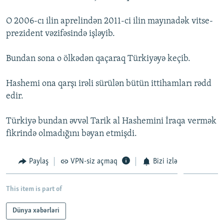
İNFOQRAFIKA
AZƏRBAYCAN ƏDƏBIYYATI KITABXANASI
MISSIYAMIZ
BIZI IZLƏ
O 2006-cı ilin aprelindən 2011-ci ilin mayınadək vitse-
KARIKATURA
İSLAM VƏ DEMOKRATIYA
PEŞƏ ETIKASI VƏ JURNALISTIKA STANDARTLARIMIZ
prezident vəzifəsində işləyib.
İZ - MƏDƏNIYYƏT PROQRAMI
MATERIALLARIMIZDAN ISTIFADƏ
Bundan sona o ölkədən qaçaraq Türkiyəyə keçib.
AZADLIQRADIOSU MOBIL TELEFONUNUZDA
RFE/RL-in bütün saytları
BIZIMLƏ ƏLAQƏ
Hashemi ona qarşı irəli sürülən bütün ittihamları rədd
edir.
XƏBƏR BÜLLETENLƏRIMIZ
Türkiyə bundan əvvəl Tarik al Hashemini İraqa vermək
fikrində olmadığını bəyan etmişdi.
Paylaş
VPN-siz açmaq
Bizi izlə
This item is part of
Dünya xəbərləri