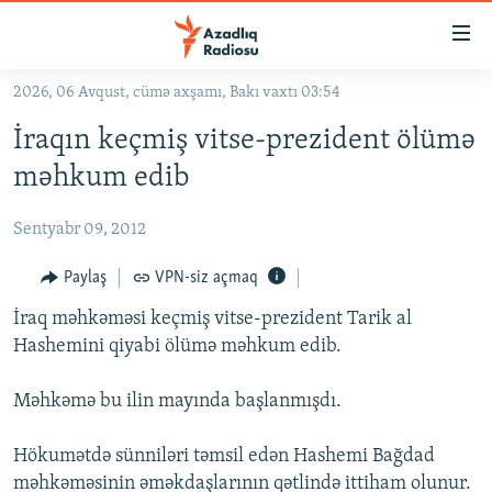
Keçid
linkləri
Əsas
2026, 06 Avqust, cümə axşamı, Bakı vaxtı 03:54
məzmuna
GÜNDƏM
İraqın keçmiş vitse-prezident ölümə
qayıt
#İZAHLA
Əsas
məhkum edib
KORRUPSIOMETR
naviqasiyaya
qayıt
Sentyabr 09, 2012
#ƏSLINDƏ
Axtarışa
FƏRQƏ BAX
Paylaş
VPN-siz açmaq
keç
QANUNI DOĞRU
İraq məhkəməsi keçmiş vitse-prezident Tarik al
Hashemini qiyabi ölümə məhkum edib.
ARAŞDIRMA
MULTIMEDIA
Məhkəmə bu ilin mayında başlanmışdı.
RADIO ARXIV
VIDEO
Hökumətdə sünniləri təmsil edən Hashemi Bağdad
HAQQIMIZDA
FOTOQALEREYA
OXU ZALI
məhkəməsinin əməkdaşlarının qətlində ittiham olunur.