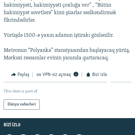
hakimiyyəti, hakimiyyəti çoxluğa ver” , “Bütün
İNFOQRAFIKA
AZƏRBAYCAN ƏDƏBIYYATI KITABXANASI
MISSIYAMIZ
BIZI IZLƏ
hakimiyyət sovetlərə” kimi şüarlar səslkəndirmək
KARIKATURA
İSLAM VƏ DEMOKRATIYA
PEŞƏ ETIKASI VƏ JURNALISTIKA STANDARTLARIMIZ
fikrindədirlər.
İZ - MƏDƏNIYYƏT PROQRAMI
MATERIALLARIMIZDAN ISTIFADƏ
Yürüşdə 1500-ə yaxın adamın iştirakı gözlənilir.
AZADLIQRADIOSU MOBIL TELEFONUNUZDA
RFE/RL-in bütün saytları
BIZIMLƏ ƏLAQƏ
Metronun “Polyanka” stansiyasından başlayacaq yürüş,
Mərkəzi rəssamlar evinin yanında qurtaracaq.
XƏBƏR BÜLLETENLƏRIMIZ
Paylaş
VPN-siz açmaq
Bizi izlə
This item is part of
Dünya xəbərləri
BIZI IZLƏ