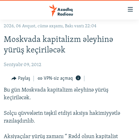
Keçid
linkləri
Əsas
2026, 06 Avqust, cümə axşamı, Bakı vaxtı 22:04
məzmuna
GÜNDƏM
Moskvada kapitalizm əleyhinə
qayıt
#İZAHLA
Əsas
yürüş keçiriləcək
KORRUPSIOMETR
naviqasiyaya
qayıt
Sentyabr 09, 2012
#ƏSLINDƏ
Axtarışa
FƏRQƏ BAX
Paylaş
VPN-siz açmaq
keç
QANUNI DOĞRU
Bu gün Moskvada kapitalizm əleyhinə yürüş
keçiriləcək.
ARAŞDIRMA
MULTIMEDIA
Solçu qüvvələrin təşkil etdiyi aksiya hakimiyyətlə
razılaşdırılıb.
RADIO ARXIV
VIDEO
HAQQIMIZDA
FOTOQALEREYA
OXU ZALI
Aksiyaçılar yürüş zamanı “ Rədd olsun kapitalist