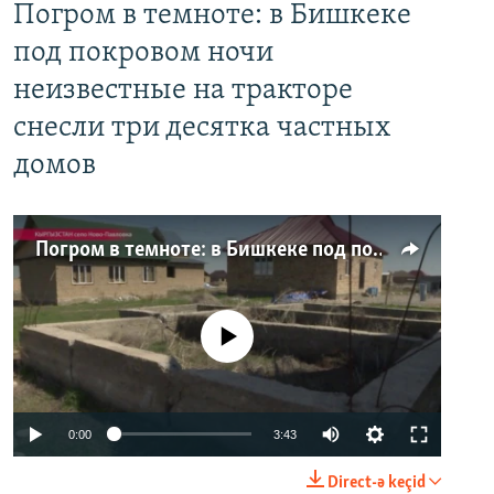
Погром в темноте: в Бишкеке
под покровом ночи
неизвестные на тракторе
снесли три десятка частных
домов
Погром в темноте: в Бишкеке под покровом ночи неизвестные на тракторе снесли три десятка частных домов
No media source currently available
0:00
3:43
Direct-ə keçid