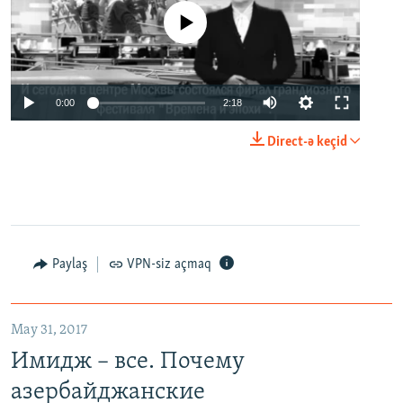
No media source currently available
0:00
2:18
Direct-ə keçid
Paylaş
VPN-siz açmaq
May 31, 2017
Имидж – все. Почему
азербайджанские