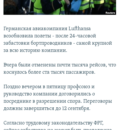
İNFOQRAFIKA
AZƏRBAYCAN ƏDƏBIYYATI KITABXANASI
MISSIYAMIZ
BIZI IZLƏ
KARIKATURA
İSLAM VƏ DEMOKRATIYA
PEŞƏ ETIKASI VƏ JURNALISTIKA STANDARTLARIMIZ
İZ - MƏDƏNIYYƏT PROQRAMI
MATERIALLARIMIZDAN ISTIFADƏ
Германская авиакомпания Lufthansa
возобновила полеты - после 24-часовой
AZADLIQRADIOSU MOBIL TELEFONUNUZDA
RFE/RL-in bütün saytları
забастовки бортпроводников - самой крупной
BIZIMLƏ ƏLAQƏ
за всю историю компании.
XƏBƏR BÜLLETENLƏRIMIZ
Вчера были отменены почти тысяча рейсов, что
коснулось более ста тысяч пассажиров.
Поздно вечером в пятницу профсоюз и
руководство компании договорились о
посреднике в разрешении спора. Переговоры
должны завершиться до 12 сентября.
Согласно трудовому законодательству ФРГ,