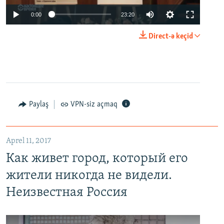
0:00
23:20
Direct-ə keçid
Paylaş
VPN-siz açmaq
Aprel 11, 2017
Как живет город, который его
жители никогда не видели.
Неизвестная Россия