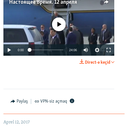
Настоящее Время. 12 апреля
No media source currently available
0:00
24:06
Direct-ə keçid
Paylaş
VPN-siz açmaq
Aprel 12, 2017