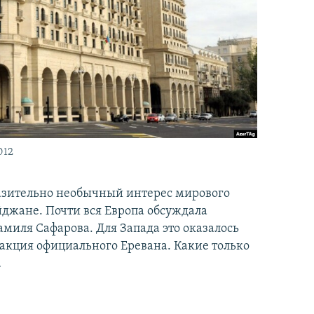
012
азительно необычный интерес мирового
айджане. Почти вся Европа обсуждала
иля Сафарова. Для Запада это оказалось
акция официального Еревана. Какие только
…