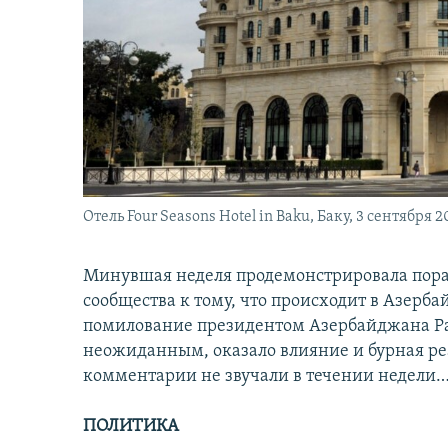
İNFOQRAFIKA
AZƏRBAYCAN ƏDƏBIYYATI KITABXANASI
MISSIYAMIZ
KARIKATURA
İSLAM VƏ DEMOKRATIYA
PEŞƏ ETIKASI VƏ JURNALISTIKA
STANDARTLARIMIZ
İZ - MƏDƏNIYYƏT PROQRAMI
MATERIALLARIMIZDAN ISTIFADƏ
AZADLIQRADIOSU MOBIL TELEFONUNUZDA
BIZIMLƏ ƏLAQƏ
XƏBƏR BÜLLETENLƏRIMIZ
Отель Four Seasons Hotel in Baku, Баку, 3 сентября 2
Минувшая неделя продемонстрировала пор
сообщества к тому, что происходит в Азерб
помилование президентом Азербайджана Рам
неожиданным, оказало влияние и бурная ре
комментарии не звучали в течении недели
ПОЛИТИКА