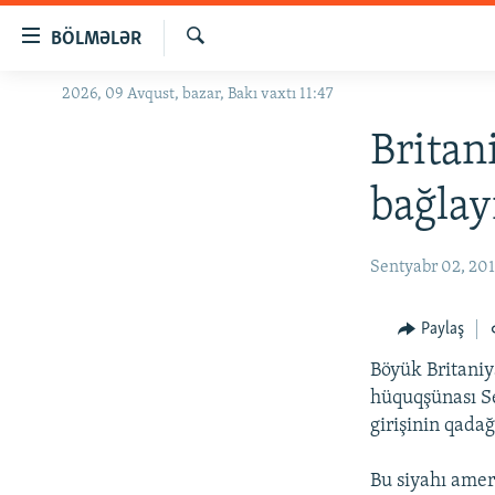
Keçid
BÖLMƏLƏR
linkləri
Axtar
Əsas
2026, 09 Avqust, bazar, Bakı vaxtı 11:47
GÜNDƏM
məzmuna
#İZAHLA
Britan
qayıt
Əsas
KORRUPSIOMETR
bağlay
naviqasiyaya
#ƏSLINDƏ
qayıt
Axtarışa
FƏRQƏ BAX
Sentyabr 02, 20
keç
QANUNI DOĞRU
Paylaş
ARAŞDIRMA
Böyük Britaniy
MULTIMEDIA
hüquqşünası Se
RADIO ARXIV
VIDEO
girişinin qadağ
HAQQIMIZDA
FOTOQALEREYA
OXU ZALI
Bu siyahı amer