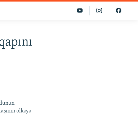
qapını
ondunun
aşının ölkəyə