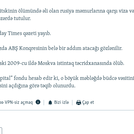
skinin ölümündə əli olan rusiya məmurlarına qarşı viza v
zərdə tutulur.
ay Times qəzeti yayıb.
da ABŞ Konqresinin belə bir addım atacağı gözlənilir.
ki 2009-cu ildə Moskva istintaq təcridxanasında ölüb.
ital” fondu hesab edir ki, o böyük məbləğdə büdcə vəsitin
ni açdığına görə təqib olunurdu.
VPN-siz açmaq
Bizi izlə
Çap et