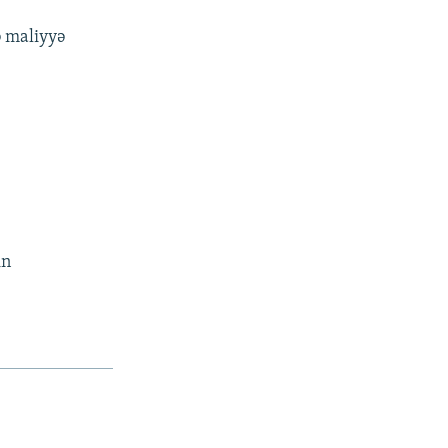
ə maliyyə
in