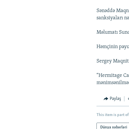
İNFOQRAFIKA
AZƏRBAYCAN ƏDƏBIYYATI KITABXANASI
MISSIYAMIZ
Sənəddə Maqnit
KARIKATURA
İSLAM VƏ DEMOKRATIYA
PEŞƏ ETIKASI VƏ JURNALISTIKA
STANDARTLARIMIZ
sanksiyaları nə
İZ - MƏDƏNIYYƏT PROQRAMI
MATERIALLARIMIZDAN ISTIFADƏ
Məlumatı Sund
AZADLIQRADIOSU MOBIL TELEFONUNUZDA
Həmçinin payız
BIZIMLƏ ƏLAQƏ
XƏBƏR BÜLLETENLƏRIMIZ
Sergey Maqnits
“Hermitage Cap
mənimsənilməsi
Paylaş
This item is part of
Dünya xəbərləri