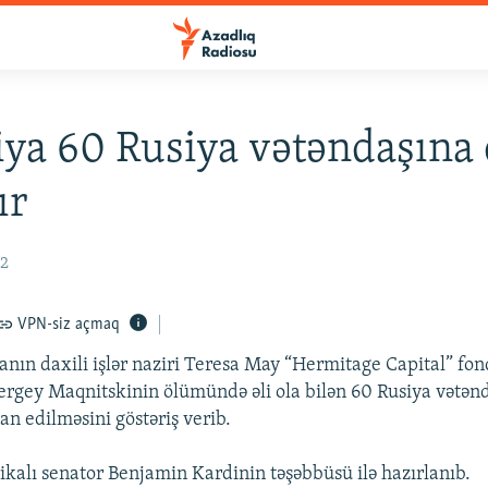
iya 60 Rusiya vətəndaşına 
ır
12
VPN-siz açmaq
anın daxili işlər naziri Teresa May “Hermitage Capital” f
rgey Maqnitskinin ölümündə əli ola bilən 60 Rusiya vətənd
an edilməsini göstəriş verib.
ikalı senator Benjamin Kardinin təşəbbüsü ilə hazırlanıb.