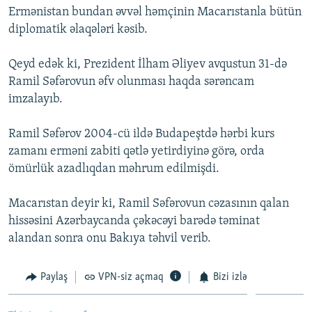
Ermənistan bundan əvvəl həmçinin Macarıstanla bütün
İNFOQRAFIKA
AZƏRBAYCAN ƏDƏBIYYATI KITABXANASI
MISSIYAMIZ
BIZI IZLƏ
diplomatik əlaqələri kəsib.
KARIKATURA
İSLAM VƏ DEMOKRATIYA
PEŞƏ ETIKASI VƏ JURNALISTIKA STANDARTLARIMIZ
Qeyd edək ki, Prezident İlham Əliyev avqustun 31-də
İZ - MƏDƏNIYYƏT PROQRAMI
MATERIALLARIMIZDAN ISTIFADƏ
Ramil Səfərovun əfv olunması haqda sərəncam
AZADLIQRADIOSU MOBIL TELEFONUNUZDA
RFE/RL-in bütün saytları
imzalayıb.
BIZIMLƏ ƏLAQƏ
Ramil Səfərov 2004-cü ildə Budapeştdə hərbi kurs
XƏBƏR BÜLLETENLƏRIMIZ
zamanı erməni zabiti qətlə yetirdiyinə görə, orda
ömürlük azadlıqdan məhrum edilmişdi.
Macarıstan deyir ki, Ramil Səfərovun cəzasının qalan
hissəsini Azərbaycanda çəkəcəyi barədə təminat
alandan sonra onu Bakıya təhvil verib.
Paylaş
VPN-siz açmaq
Bizi izlə