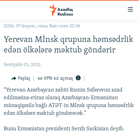
Keçid
linkləri
Əsas
2026, 07 Avqust, cümə, Bakı vaxtı 22:36
məzmuna
GÜNDƏM
Yerevan Mİnsk qrupuna həmsədrlik
qayıt
#İZAHLA
Əsas
edən ölkələrə məktub göndərir
KORRUPSIOMETR
naviqasiyaya
qayıt
Sentyabr 01, 2012
#ƏSLINDƏ
Axtarışa
FƏRQƏ BAX
Paylaş
VPN-siz açmaq
keç
QANUNI DOĞRU
“Yerevan Azərbaycan zabiti Ramin Səfərovun azad
edilməsinə etiraz olaraq Azərbaycan-Ermənistan
ARAŞDIRMA
münaqişəsilə bağlı ATƏT-in Mİnsk qrupuna həmsədrlik
MULTIMEDIA
edən ölkələrə məktub göndərəcək.”
RADIO ARXIV
VIDEO
Bunu Ermənistan prezidenti Serzh Sarkisian deyib.
HAQQIMIZDA
FOTOQALEREYA
OXU ZALI