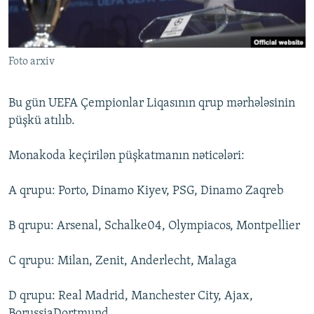
İNFOQRAFIKA
AZƏRBAYCAN ƏDƏBIYYATI KITABXANASI
MISSIYAMIZ
BIZI IZLƏ
KARIKATURA
İSLAM VƏ DEMOKRATIYA
PEŞƏ ETIKASI VƏ JURNALISTIKA STANDARTLARIMIZ
Foto arxiv
İZ - MƏDƏNIYYƏT PROQRAMI
MATERIALLARIMIZDAN ISTIFADƏ
AZADLIQRADIOSU MOBIL TELEFONUNUZDA
RFE/RL-in bütün saytları
Bu gün UEFA Çempionlar Liqasının qrup mərhələsinin
BIZIMLƏ ƏLAQƏ
püşkü atılıb.
XƏBƏR BÜLLETENLƏRIMIZ
Monakoda keçirilən püşkatmanın nəticələri:
A qrupu: Porto, Dinamo Kiyev, PSG, Dinamo Zaqreb
B qrupu: Arsenal, Schalke04, Olympiacos, Montpellier
C qrupu: Milan, Zenit, Anderlecht, Malaga
D qrupu: Real Madrid, Manchester City, Ajax,
BorussiaDortmund