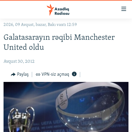
Keçid
linkləri
Əsas
2026, 09 Avqust, bazar, Bakı vaxtı 12:59
məzmuna
GÜNDƏM
Galatasarayın rəqibi Manchester
qayıt
#İZAHLA
Əsas
United oldu
KORRUPSIOMETR
naviqasiyaya
qayıt
Avqust 30, 2012
#ƏSLINDƏ
Axtarışa
FƏRQƏ BAX
Paylaş
VPN-siz açmaq
keç
QANUNI DOĞRU
ARAŞDIRMA
MULTIMEDIA
RADIO ARXIV
VIDEO
HAQQIMIZDA
FOTOQALEREYA
OXU ZALI