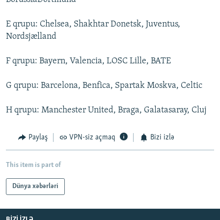
E qrupu: Chelsea, Shakhtar Donetsk, Juventus,
Nordsjælland
F qrupu: Bayern, Valencia, LOSC Lille, BATE
G qrupu: Barcelona, Benfica, Spartak Moskva, Celtic
H qrupu: Manchester United, Braga, Galatasaray, Cluj
Paylaş
VPN-siz açmaq
Bizi izlə
This item is part of
Dünya xəbərləri
BIZI IZLƏ