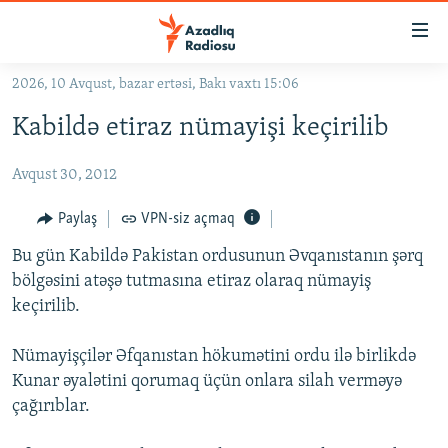
Keçid
linkləri
Əsas
2026, 10 Avqust, bazar ertəsi, Bakı vaxtı 15:06
məzmuna
GÜNDƏM
Kabildə etiraz nümayişi keçirilib
qayıt
#İZAHLA
Əsas
Avqust 30, 2012
KORRUPSIOMETR
naviqasiyaya
qayıt
#ƏSLINDƏ
Paylaş
VPN-siz açmaq
Axtarışa
FƏRQƏ BAX
keç
Bu gün Kabildə Pakistan ordusunun Əvqanıstanın şərq
bölgəsini atəşə tutmasına etiraz olaraq nümayiş
QANUNI DOĞRU
keçirilib.
ARAŞDIRMA
Nümayişçilər Əfqanıstan hökumətini ordu ilə birlikdə
MULTIMEDIA
Kunar əyalətini qorumaq üçün onlara silah verməyə
RADIO ARXIV
VIDEO
çağırıblar.
HAQQIMIZDA
FOTOQALEREYA
OXU ZALI