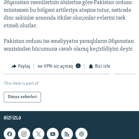
Əfqanıstan rəsmilərinin sözlərinə görə Pakistan ordusu
İNFOQRAFIKA
AZƏRBAYCAN ƏDƏBIYYATI KITABXANASI
MISSIYAMIZ
müntəzəm bu bölgəni artileriya atəşinə tutur, nəticədə
BIZI IZLƏ
KARIKATURA
İSLAM VƏ DEMOKRATIYA
PEŞƏ ETIKASI VƏ JURNALISTIKA STANDARTLARIMIZ
dinc sakinlər arasında itkilər olur,onlar evlərini tərk
etməli olurlar.
İZ - MƏDƏNIYYƏT PROQRAMI
MATERIALLARIMIZDAN ISTIFADƏ
AZADLIQRADIOSU MOBIL TELEFONUNUZDA
RFE/RL-in bütün saytları
Pakistan ordusu isə əməliyyatın yaraqlıların Əfqanıstan
ərazisindən hücumuna cavab olaraq keçirildiyini deyir.
BIZIMLƏ ƏLAQƏ
XƏBƏR BÜLLETENLƏRIMIZ
Paylaş
VPN-siz açmaq
Bizi izlə
This item is part of
Dünya xəbərləri
BIZI IZLƏ