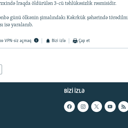
rzxində İraqda öldürülən 3-cü təhlükəsizlik rəsmisidir.
nbə günü ölkənin şimalındakı Kəkrkük şəhərində törədilmi
sı isə yaralanıb.
VPN-siz açmaq
Bizi izlə
Çap et
BIZI IZLƏ