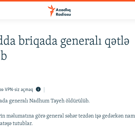
da briqada generalı qətlə
ib
VPN-siz açmaq
ada generalı Nadhum Tayeh öldürülüb.
rin məlumatına görə general səhər tezdən işə gedərkən n
atəşə tutublar.