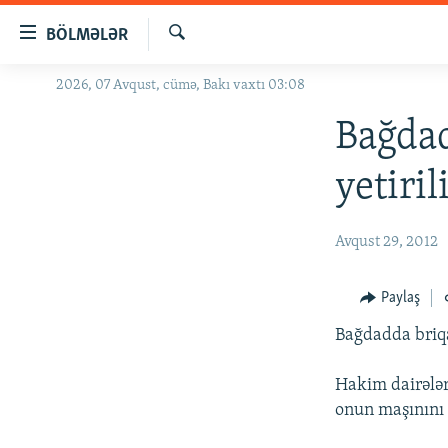
Keçid
BÖLMƏLƏR
linkləri
Axtar
Əsas
2026, 07 Avqust, cümə, Bakı vaxtı 03:08
GÜNDƏM
məzmuna
#İZAHLA
Bağdad
qayıt
Əsas
KORRUPSIOMETR
yetiril
naviqasiyaya
#ƏSLINDƏ
qayıt
Axtarışa
FƏRQƏ BAX
Avqust 29, 2012
keç
QANUNI DOĞRU
Paylaş
ARAŞDIRMA
Bağdadda briq
MULTIMEDIA
RADIO ARXIV
VIDEO
Hakim dairələ
onun maşınını 
HAQQIMIZDA
FOTOQALEREYA
OXU ZALI